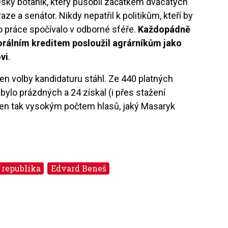
ský botanik, který působil začátkem dvacátých
raze a senátor. Nikdy nepatřil k politikům, kteří by
eho práce spočívalo v odborné sféře.
Každopádně
rálním kreditem posloužil agrárníkům jako
vi
.
 den volby kandidaturu stáhl. Ze 440 platných
 bylo prázdných a 24 získal (i přes stažení
len tak vysokým počtem hlasů, jaký Masaryk
 republika
Edvard Beneš