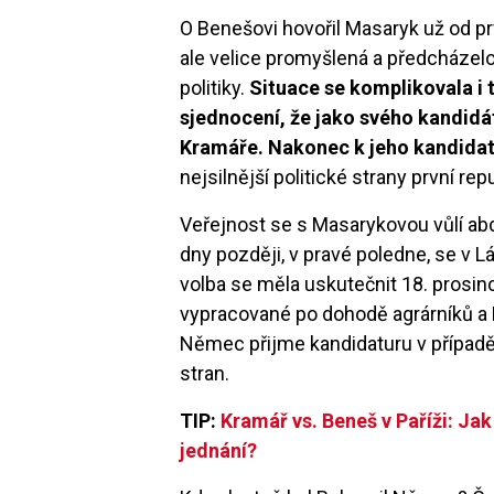
O Benešovi hovořil Masaryk už od pr
ale velice promyšlená a předcházel
politiky.
Situace se komplikovala i t
sjednocení, že jako svého kandid
Kramáře. Nakonec k jeho kandida
nejsilnější politické strany první repu
Veřejnost se s Masarykovou vůlí ab
dny později, v pravé poledne, se v 
volba se měla uskutečnit 18. prosin
vypracované po dohodě agrárníků a
Němec přijme kandidaturu v případě
stran.
TIP:
Kramář vs. Beneš v Paříži: Jak
jednání?