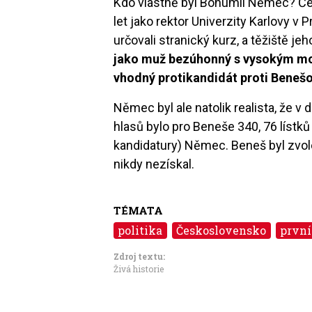
Kdo vlastně byl Bohumil Němec? Če
let jako rektor Univerzity Karlovy v P
určovali stranický kurz, a těžiště j
jako muž bezúhonný s vysokým mo
vhodný protikandidát proti Benešo
Němec byl ale natolik realista, že v
hlasů bylo pro Beneše 340, 76 lístků
kandidatury) Němec. Beneš byl zvo
nikdy nezískal.
TÉMATA
politika
Československo
první
Zdroj textu:
Živá historie