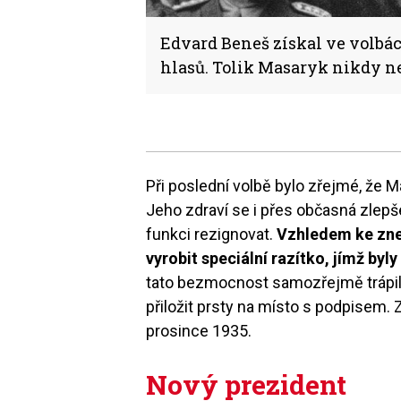
Edvard Beneš získal ve volbác
hlasů. Tolik Masaryk nikdy n
Při poslední volbě bylo zřejmé, že 
Jeho zdraví se i přes občasná zlepš
funkci rezignovat.
Vzhledem ke zne
vyrobit speciální razítko, jímž b
tato bezmocnost samozřejmě trápila
přiložit prsty na místo s podpisem.
prosince 1935.
Nový prezident