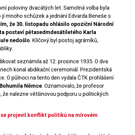
vní poloviny dvacátých let. Samotná volba byla
o jí mnoho schůzek a jednání Edvarda Beneše s
ím, že 30. listopadu ohlásilo opoziční Národní
áta postaví pětasedmdesátiletého Karla
tuře nedošlo
. Klíčový byl postoj agrárníků,
bliky.
dikovat seznámila až 12. prosince 1935. O dva
Lánech konal abdikační ceremoniál. Prezidentská
ce. O půlnoci na tento den vydala ČTK prohlášení
Bohumila Němce
. Oznamovalo, že profesor
, že nalezne většinovou podporu u politických
 se projevil konflikt politiků na mírovém