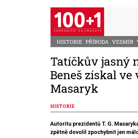
Přejít
k
hlavnímu
obsahu
HISTORIE
PŘÍRODA
VESMÍR
Tatíčkův jasný 
Beneš získal ve 
Masaryk
HISTORIE
Autoritu prezidentů T. G. Masaryka
zpětně dovolil zpochybnit jen mál