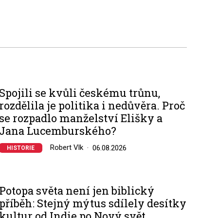
Spojili se kvůli českému trůnu,
rozdělila je politika i nedůvěra. Proč
se rozpadlo manželství Elišky a
Jana Lucemburského?
Robert Vlk
06.08.2026
HISTORIE
Potopa světa není jen biblický
příběh: Stejný mýtus sdílely desítky
kultur od Indie po Nový svět