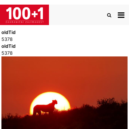
Přejít
k
hlavnímu
obsahu
oldTid
5378
oldTid
5378
Image