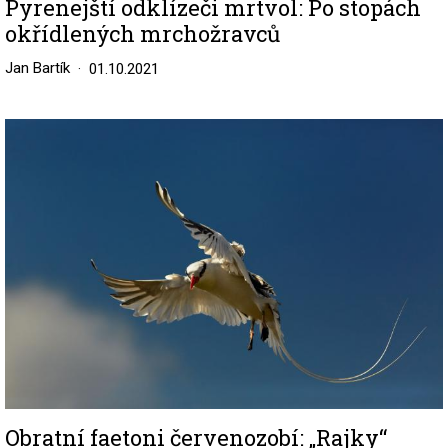
Pyrenejští odklízeči mrtvol: Po stopách
okřídlených mrchožravců
Jan Bartík
01.10.2021
Image
Obratní faetoni červenozobí: „Rajky“