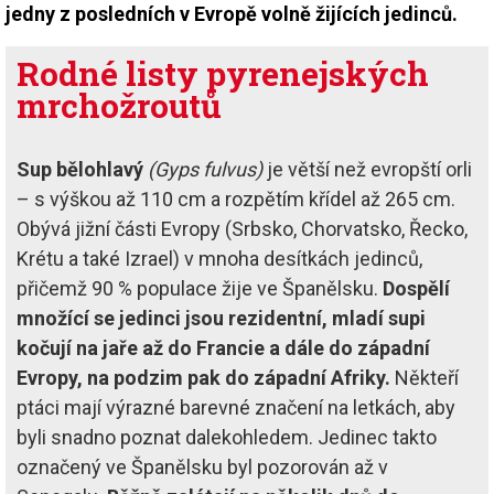
jedny z posledních v Evropě volně žijících jedinců.
Rodné listy pyrenejských
mrchožroutů
Sup bělohlavý
(Gyps fulvus)
je větší než evropští orli
– s výškou až 110 cm a rozpětím křídel až 265 cm.
Obývá jižní části Evropy (Srbsko, Chorvatsko, Řecko,
Krétu a také Izrael) v mnoha desítkách jedinců,
přičemž 90 % populace žije ve Španělsku.
Dospělí
množící se jedinci jsou rezidentní, mladí supi
kočují na jaře až do Francie a dále do západní
Evropy, na podzim pak do západní Afriky.
Někteří
ptáci mají výrazné barevné značení na letkách, aby
byli snadno poznat dalekohledem. Jedinec takto
označený ve Španělsku byl pozorován až v