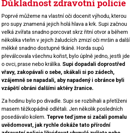
Důkladnost zdravotní policie
Poprvé můžeme na vlastní oči docenit výhodu, kterou
pro supy znamená jejich holá hlava a krk. Supi začnou
velká zvířata snadno porcovat skrz řitní otvor a během
několika vteřin v jejich žaludcích zmizí oči mršin a další
měkké snadno dostupné tkáně. Horda supů
převálcovala všechnu kořist, bylo úplně jedno, jestli jde
o ovci, prase nebo králíka.
Supi dopadali doprostřed
vřavy, zakopávali o sebe, skákali si po zádech,
vzájemně se napadali, aby napadený i obránce byli
vzápětí obráni dalšími aktéry žranice.
Za hodinu bylo po divadle. Supi se rozbíhali a přetíženi
masem těžkopádně odlétali. Jen několik posledních
posedávalo kolem.
Teprve teď jsme si začali pomalu
uvědomovat, jak rychle dokáže tato přírodní
zdravotní policie likvidovat uhynulá zvířata nebo