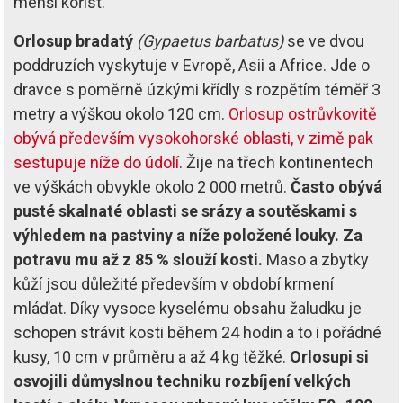
menší kořist.
Orlosup bradatý
(Gypaetus barbatus)
se ve dvou
poddruzích vyskytuje v Evropě, Asii a Africe. Jde o
dravce s poměrně úzkými křídly s rozpětím téměř 3
metry a výškou okolo 120 cm.
Orlosup ostrůvkovitě
obývá především vysokohorské oblasti, v zimě pak
sestupuje níže do údolí
. Žije na třech kontinentech
ve výškách obvykle okolo 2 000 metrů.
Často obývá
pusté skalnaté oblasti se srázy a soutěskami s
výhledem na pastviny a níže položené louky. Za
potravu mu až z 85 % slouží kosti.
Maso a zbytky
kůží jsou důležité především v období krmení
mláďat. Díky vysoce kyselému obsahu žaludku je
schopen strávit kosti během 24 hodin a to i pořádné
kusy, 10 cm v průměru a až 4 kg těžké.
Orlosupi si
osvojili důmyslnou techniku rozbíjení velkých