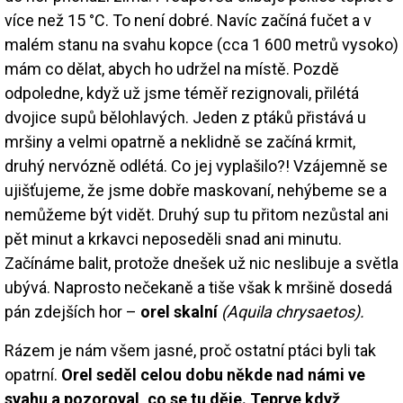
více než 15 °C. To není dobré. Navíc začíná fučet a v
malém stanu na svahu kopce (cca 1 600 metrů vysoko)
mám co dělat, abych ho udržel na místě. Pozdě
odpoledne, když už jsme téměř rezignovali, přilétá
dvojice supů bělohlavých. Jeden z ptáků přistává u
mršiny a velmi opatrně a neklidně se začíná krmit,
druhý nervózně odlétá. Co jej vyplašilo?! Vzájemně se
ujišťujeme, že jsme dobře maskovaní, nehýbeme se a
nemůžeme být vidět. Druhý sup tu přitom nezůstal ani
pět minut a krkavci neposeděli snad ani minutu.
Začínáme balit, protože dnešek už nic neslibuje a světla
ubývá. Naprosto nečekaně a tiše však k mršině dosedá
pán zdejších hor –
orel skalní
(Aquila chrysaetos).
Rázem je nám všem jasné, proč ostatní ptáci byli tak
opatrní.
Orel seděl celou dobu někde nad námi ve
svahu a pozoroval, co se tu děje. Teprve když