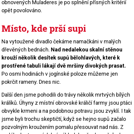
obnovených Muladeres je po splnění přísných kritérií
opět povolováno.
Místo, kde prší supi
Na vytoužené divadlo čekáme namačkáni v malých
dřevěných bednách.
Nad nedalekou skalní stěnou
krouží několik desítek supů bělohlavých, které k
prostřené tabuli lákají dvě mršiny divokých prasat.
Po osmi hodinách v jogínské poloze můžeme jen
pokrčit rameny. Dnes nic.
Další den jsme pohodili do trávy několik mrtvých bílých
králíků. Úhyny z místní obrovské králičí farmy jsou ptáci
obvykle krmeni a na podobnou potravu jsou zvyklí. I tak
jsme byli trochu skeptičtí, když se hejno supů začalo
pozvolným kroužením pomalu přesouvat nad nás. Z