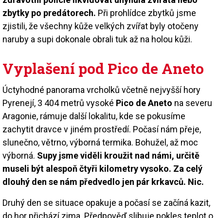
zbytky po predátorech.
Při prohlídce zbytků jsme
zjistili, že všechny kůže velkých zvířat byly otočeny
naruby a supi dokonale obrali tuk až na holou kůži.
Vyplašení pod Pico de Aneto
Úctyhodné panorama vrcholků včetně nejvyšší hory
Pyrenejí, 3 404 metrů vysoké
Pico de Aneto
na severu
Aragonie, rámuje další lokalitu, kde se pokusíme
zachytit dravce v jiném prostředí. Počasí nám přeje,
slunečno, větrno, výborná termika. Bohužel, až moc
výborná.
Supy jsme viděli kroužit nad námi, určitě
museli být alespoň čtyři kilometry vysoko. Za celý
dlouhý den se nám předvedlo jen pár krkavců. Nic.
Druhý den se situace opakuje a počasí se začíná kazit,
do hor přichází zima. Předpověď slibuje pokles teplot o