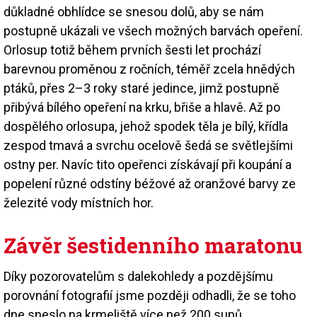
důkladné obhlídce se snesou dolů, aby se nám
postupně ukázali ve všech možných barvách opeření.
Orlosup totiž během prvních šesti let prochází
barevnou proměnou z ročních, téměř zcela hnědých
ptáků, přes 2–3 roky staré jedince, jimž postupně
přibývá bílého opeření na krku, břiše a hlavě. Až po
dospělého orlosupa, jehož spodek těla je bílý, křídla
zespod tmavá a svrchu ocelově šedá se světlejšími
ostny per. Navíc tito opeřenci získávají při koupání a
popelení různé odstíny béžové až oranžové barvy ze
železité vody místních hor.
Závěr šestidenního maratonu
Díky pozorovatelům s dalekohledy a pozdějšímu
porovnání fotografií jsme později odhadli, že se toho
dne sneslo na krmeliště více než 200 supů