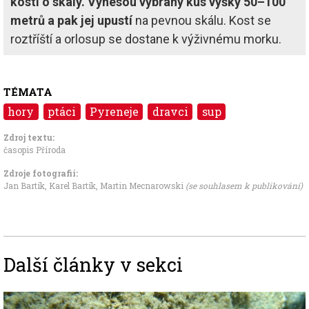
kostí o skály. Vynesou vybraný kus výšky 50–100
metrů a pak jej upustí
na pevnou skálu. Kost se
roztříští a orlosup se dostane k výživnému morku.
TÉMATA
hory
ptáci
Pyreneje
dravci
sup
Zdroj textu:
časopis Příroda
Zdroje fotografii:
Jan Bartík, Karel Bartík, Martin Mecnarowski
(se souhlasem k publikování)
Další články v sekci
Image