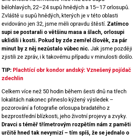
bělohlavých, 22–24 supů hnědých a 15–17 orlosupů.
Zvláště u supů hnědých, kterých je v této oblasti
evidováno jen 32, jsme měli opravdu štěstí.
Zatímco
supi se postarali o většinu masa a šlach, orlosupi
uklidili i kosti. Pokud by zde zemřel člověk, za pár
minut by z něj nezůstalo vůbec nic.
Jak jsme později
zjistili ze zpráv, i k takovému případu v minulosti došlo.
TIP:
Plachtící obr kondor andský: Vznešený pojídač
zdechlin
Celkem více než 50 hodin během šesti dnů na třech
lokalitách nakonec přineslo kýžený výsledek –
pozorování a fotografie orlosupa bradatého z
bezprostřední blízkosti, jeho životní projevy a zvyky.
Dravci s téměř třímetrovým rozpětím nám z paměti
určitě hned tak nevymizí – tím spíš, že se jednalo o