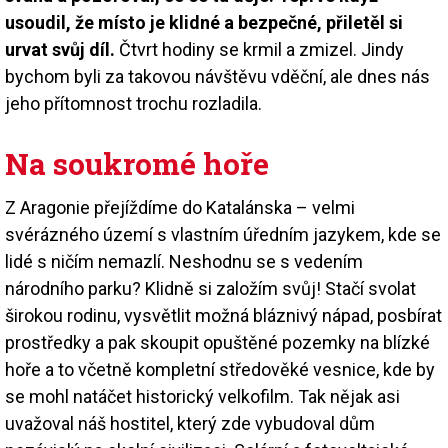
usoudil, že místo je klidné a bezpečné, přiletěl si
urvat svůj díl.
Čtvrt hodiny se krmil a zmizel. Jindy
bychom byli za takovou návštěvu vděční, ale dnes nás
jeho přítomnost trochu rozladila.
Na soukromé hoře
Z Aragonie přejíždíme do Katalánska – velmi
svérázného území s vlastním úředním jazykem, kde se
lidé s ničím nemazlí. Neshodnu se s vedením
národního parku? Klidně si založím svůj! Stačí svolat
širokou rodinu, vysvětlit možná bláznivý nápad, posbírat
prostředky a pak skoupit opuštěné pozemky na blízké
hoře a to včetně kompletní středověké vesnice, kde by
se mohl natáčet historický velkofilm. Tak nějak asi
uvažoval náš hostitel, který zde vybudoval dům