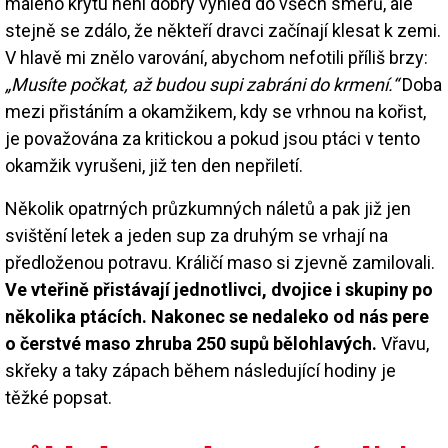
malého krytu není dobrý výhled do všech směrů, ale
stejně se zdálo, že někteří dravci začínají klesat k zemi.
V hlavě mi znělo varování, abychom nefotili příliš brzy:
„Musíte počkat, až budou supi zabráni do krmení.“
Doba
mezi přistáním a okamžikem, kdy se vrhnou na kořist,
je považována za kritickou a pokud jsou ptáci v tento
okamžik vyrušeni, již ten den nepřiletí.
Několik opatrných průzkumných náletů a pak již jen
svištění letek a jeden sup za druhým se vrhají na
předloženou potravu. Králičí maso si zjevně zamilovali.
Ve vteřině přistávají jednotlivci, dvojice i skupiny po
několika ptácích. Nakonec se nedaleko od nás pere
o čerstvé maso zhruba 250 supů bělohlavých.
Vřavu,
skřeky a taky zápach během následující hodiny je
těžké popsat.