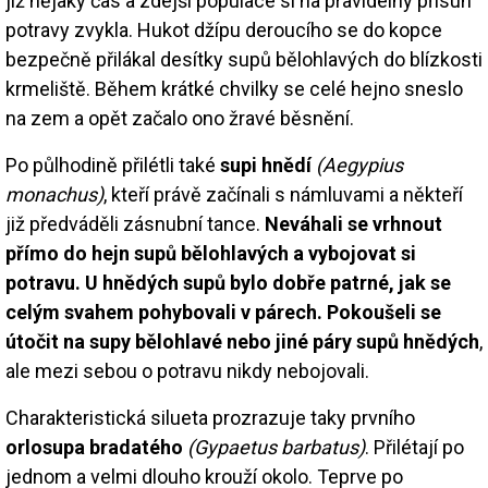
již nějaký čas a zdejší populace si na pravidelný přísun
potravy zvykla. Hukot džípu deroucího se do kopce
bezpečně přilákal desítky supů bělohlavých do blízkosti
krmeliště. Během krátké chvilky se celé hejno sneslo
na zem a opět začalo ono žravé běsnění.
Po půlhodině přilétli také
supi hnědí
(Aegypius
monachus)
, kteří právě začínali s námluvami a někteří
již předváděli zásnubní tance.
Neváhali se vrhnout
přímo do hejn supů bělohlavých a vybojovat si
potravu. U hnědých supů bylo dobře patrné, jak se
celým svahem pohybovali v párech. Pokoušeli se
útočit na supy bělohlavé nebo jiné páry supů hnědých
,
ale mezi sebou o potravu nikdy nebojovali.
Charakteristická silueta prozrazuje taky prvního
orlosupa bradatého
(Gypaetus barbatus)
. Přilétají po
jednom a velmi dlouho krouží okolo. Teprve po