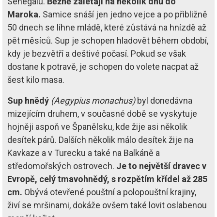
Senegalu.
Běžně zalétají na několik dnů do
Maroka.
Samice snáší jen jedno vejce a po přibližně
50 dnech se líhne mládě, které zůstává na hnízdě až
pět měsíců. Sup je schopen hladovět během období,
kdy je bezvětří a deštivé počasí. Pokud se však
dostane k potravě, je schopen do volete nacpat až
šest kilo masa.
Sup hnědý
(Aegypius monachus)
byl donedávna
mizejícím druhem, v současné době se vyskytuje
hojněji aspoň ve Španělsku, kde žije asi několik
desítek párů. Dalších několik málo desítek žije na
Kavkaze a v Turecku a také na Balkáně a
středomořských ostrovech.
Je to největší dravec v
Evropě, celý tmavohnědý, s rozpětím křídel až 285
cm.
Obývá otevřené pouštní a polopouštní krajiny,
živí se mršinami, dokáže ovšem také lovit oslabenou