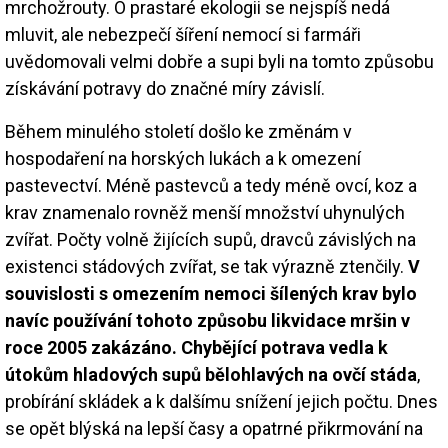
mrchožrouty. O prastaré ekologii se nejspíš nedá
mluvit, ale nebezpečí šíření nemocí si farmáři
uvědomovali velmi dobře a supi byli na tomto způsobu
získávání potravy do značné míry závislí.
Během minulého století došlo ke změnám v
hospodaření na horských lukách a k omezení
pastevectví. Méně pastevců a tedy méně ovcí, koz a
krav znamenalo rovněž menší množství uhynulých
zvířat. Počty volně žijících supů, dravců závislých na
existenci stádových zvířat, se tak výrazně ztenčily.
V
souvislosti s omezením nemoci šílených krav bylo
navíc používání tohoto způsobu likvidace mršin v
roce 2005 zakázáno. Chybějící potrava vedla k
útokům hladových supů bělohlavých na ovčí stáda
,
probírání skládek a k dalšímu snížení jejich počtu. Dnes
se opět blýská na lepší časy a opatrné přikrmování na