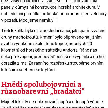
nezávislý na okolní civilizaci. Solární a fotovoltaické
panely, důmyslná konstrukce, horská architektura. V
dohledu ani památka po lidské přítomnosti, jen velehory
v pozadí. Moc jsme nemluvili.
Třetí lokalita byla naší poslední šancí, jak spatřit vzácné
druhy mrchožroutů. Krmení bylo připraveno na jižním
svahu vysokého skalnatého kopce, necelých 20
kilometrů od horského státečku Andorra. Ráno nás
čeká překvapení, předpověď počasí se vyplnila a do hor
dorazila zima. Za ranního rozbřesku stoupáme prvním
letošním sněhem ke krytům…
Hnědí spolubojovníci a
různobarevní „bradatci“
Majitel lokality se dokrmování supů a orlosupů věnuje