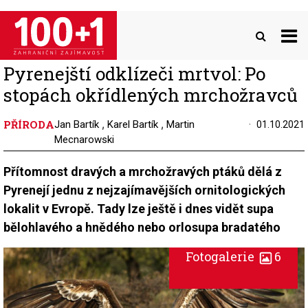
Přejít
k
hlavnímu
obsahu
Pyrenejští odklízeči mrtvol: Po
stopách okřídlených mrchožravců
PŘÍRODA
,
,
Jan Bartík
Karel Bartík
Martin
01.10.2021
Mecnarowski
Přítomnost dravých a mrchožravých ptáků dělá z
Pyrenejí jednu z nejzajímavějších ornitologických
lokalit v Evropě. Tady lze ještě i dnes vidět supa
bělohlavého a hnědého nebo orlosupa bradatého
Fotogalerie
6