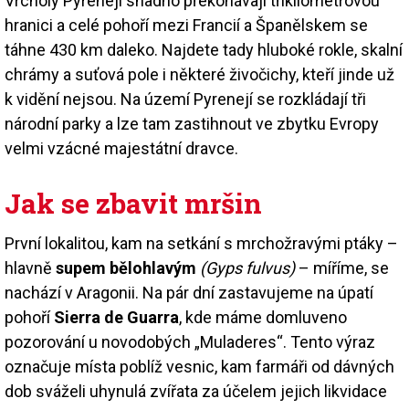
Vrcholy Pyrenejí snadno překonávají tříkilometrovou
hranici a celé pohoří mezi Francií a Španělskem se
táhne 430 km daleko. Najdete tady hluboké rokle, skalní
chrámy a suťová pole i některé živočichy, kteří jinde už
k vidění nejsou. Na území Pyrenejí se rozkládají tři
národní parky a lze tam zastihnout ve zbytku Evropy
velmi vzácné majestátní dravce.
Jak se zbavit mršin
První lokalitou, kam na setkání s mrchožravými ptáky –
hlavně
supem bělohlavým
(Gyps fulvus)
– míříme, se
nachází v Aragonii. Na pár dní zastavujeme na úpatí
pohoří
Sierra de Guarra
, kde máme domluveno
pozorování u novodobých „Muladeres“. Tento výraz
označuje místa poblíž vesnic, kam farmáři od dávných
dob sváželi uhynulá zvířata za účelem jejich likvidace