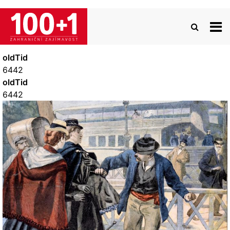
Přejít
k
hlavnímu
obsahu
oldTid
6442
oldTid
6442
Image