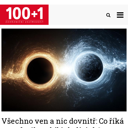
Přejít
k
hlavnímu
obsahu
Image
Všechno ven a nic dovnitř: Co říká