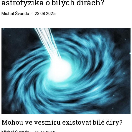
astrofyzika o bílých dírách?
Michal Švanda
23.08.2025
Image
Mohou ve vesmíru existovat bílé díry?