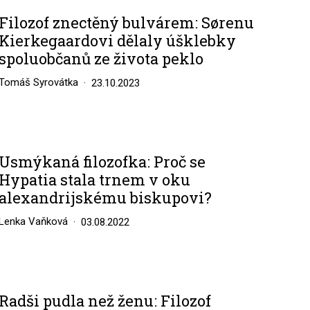
Filozof znectěný bulvárem: Sørenu
Kierkegaardovi dělaly úšklebky
spoluobčanů ze života peklo
Tomáš Syrovátka
23.10.2023
Usmýkaná filozofka: Proč se
Hypatia stala trnem v oku
alexandrijskému biskupovi?
Lenka Vaňková
03.08.2022
Radši pudla než ženu: Filozof