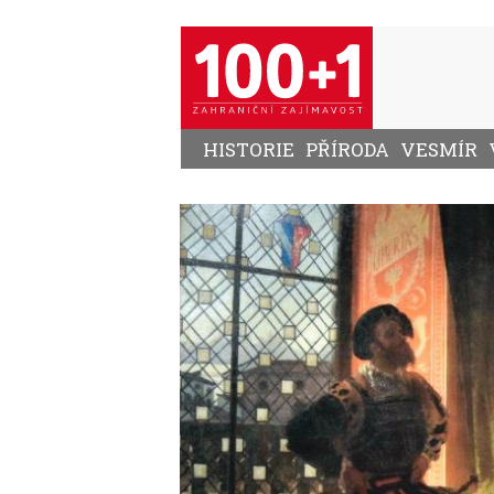
Přejít
k
hlavnímu
obsahu
HISTORIE
PŘÍRODA
VESMÍR
Image