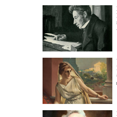
Image
Image
Image