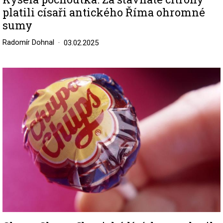
platili císaři antického Říma ohromné
sumy
Radomír Dohnal
03.02.2025
Image