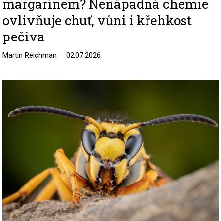
margarínem? Nenápadná chemie
ovlivňuje chuť, vůni i křehkost
pečiva
Martin Reichman
02.07.2026
Image