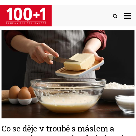
Přejít
k
hlavnímu
obsahu
Image
Co se děje v troubě s máslem a