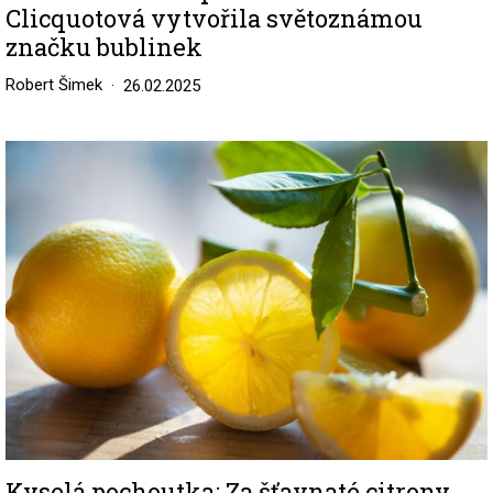
Clicquotová vytvořila světoznámou
značku bublinek
Robert Šimek
26.02.2025
Image
Kyselá pochoutka: Za šťavnaté citrony