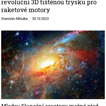
revoluční 3D tištěnou trysku pro
raketové motory
Stanislav Mihulka
30.10.2023
Image
Mladou Sluneční soustavu možná před