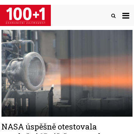
Přejít
k
hlavnímu
obsahu
Image
NASA úspěšně otestovala