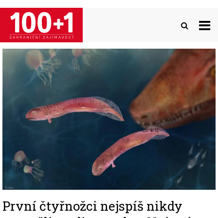
Přejít
k
hlavnímu
obsahu
Image
První čtyřnožci nejspíš nikdy