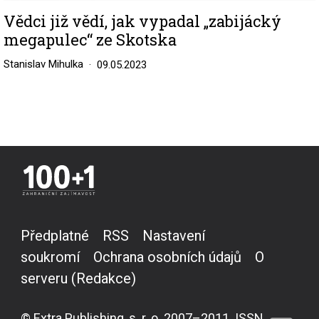
Vědci již vědí, jak vypadal „zabijácký
megapulec“ ze Skotska
Stanislav Mihulka
09.05.2023
Předplatné
RSS
Nastavení
soukromí
Ochrana osobních údajů
O
serveru (Redakce)
© Extra Publishing, s. r. o. 2007–2011. ISSN