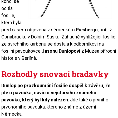
konci se
ocitla
fosilie,
která byla
před časem objevena v německém
Piesbergu
, poblíž
Osnabrücku v Dolním Sasku. Záhadně vyhlížející fosilie
ze svrchního karbonu se dostala k odborníkovi na
fosilní pavoukovce
Jasonu Dunlopovi
z Muzea přírodní
historie v Berlíně.
Rozhodly snovací bradavky
Dunlop po prozkoumání fosilie dospěl k závěru, že
jde o pavouka, navíc o nejstaršího známého
pavouka, který byl kdy nalezen
. Jde také o prvního
prvohorního pavouka, kterého známe z území
Německa.