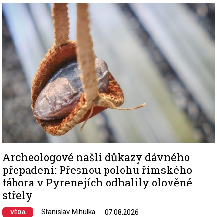
Image
Archeologové našli důkazy dávného
přepadení: Přesnou polohu římského
tábora v Pyrenejích odhalily olověné
střely
Stanislav Mihulka
07.08.2026
VĚDA