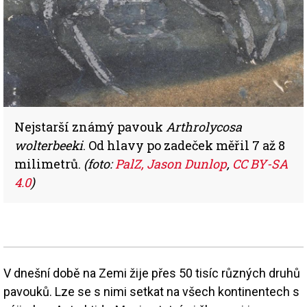
Nejstarší známý pavouk
Arthrolycosa
wolterbeeki
. Od hlavy po zadeček měřil 7 až 8
milimetrů.
(foto:
PalZ, Jason Dunlop
,
CC BY-SA
4.0
)
V dnešní době na Zemi žije přes 50 tisíc různých druhů
pavouků. Lze se s nimi setkat na všech kontinentech s