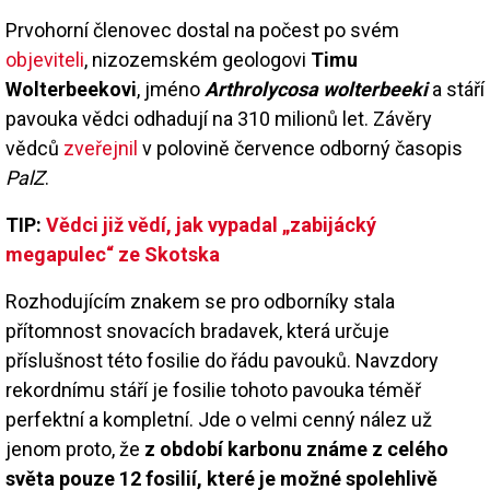
Prvohorní členovec dostal na počest po svém
objeviteli
, nizozemském geologovi
Timu
Wolterbeekovi
, jméno
Arthrolycosa wolterbeeki
a stáří
pavouka vědci odhadují na 310 milionů let. Závěry
vědců
zveřejnil
v polovině července odborný časopis
PalZ
.
TIP:
Vědci již vědí, jak vypadal „zabijácký
megapulec“ ze Skotska
Rozhodujícím znakem se pro odborníky stala
přítomnost snovacích bradavek, která určuje
příslušnost této fosilie do řádu pavouků. Navzdory
rekordnímu stáří je fosilie tohoto pavouka téměř
perfektní a kompletní. Jde o velmi cenný nález už
jenom proto, že
z období karbonu známe z celého
světa pouze 12 fosilií, které je možné spolehlivě