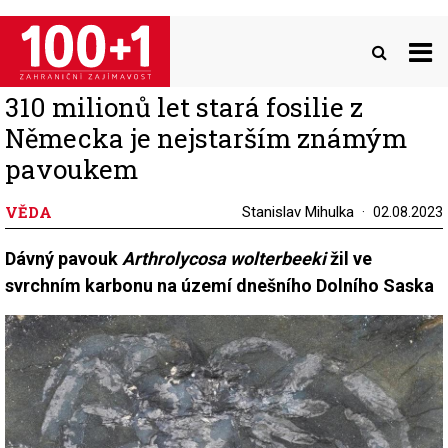
Přejít
k
hlavnímu
obsahu
310 milionů let stará fosilie z
Německa je nejstarším známým
pavoukem
VĚDA
Stanislav Mihulka
02.08.2023
Dávný pavouk
Arthrolycosa wolterbeeki
žil ve
svrchním karbonu na území dnešního Dolního Saska