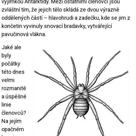
výjimkou Antarktidy. Mezi ostatními členovci jsou
zvláštní tím, že jejich tělo skládá ze dvou výrazně
oddělených částí – hlavohrudi a zadečku, kde se jim z
končetin vyvinuly snovací bradavky, vytvářející
pavučinová vlákna.
Jaké ale
byly
počátky
této dnes
velmi
rozmanité
a úspěšné
linie
členovců?
Na jejím
opačném