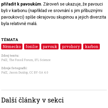
přiřadit k pavoukům
. Zároveň se ukazuje, že pavouci
byli v karbonu (například ve srovnání s jim příbuznými
pavoukovci) spíše okrajovou skupinou a jejich diverzita
byla relativně malá.
TÉMATA
Německo
fosilie
pavouk
prvohory
karbon
Zdroj textu:
PalZ,
The Fossil Forum
,
IFL Science
Zdroje fotografii:
PalZ, Jason Dunlop
,
CC BY-SA 4.0
Další články v sekci