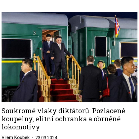
Image
Soukromé vlaky diktátorů: Pozlacené
koupelny, elitní ochranka a obrněné
lokomotivy
Vilém Koubek
23.03.2024