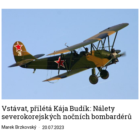
Image
Vstávat, přilétá Kája Budík: Nálety
severokorejských nočních bombardérů
Marek Brzkovský
20.07.2023