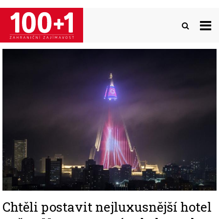
Přejít
k
hlavnímu
obsahu
Image
Chtěli postavit nejluxusnější hotel