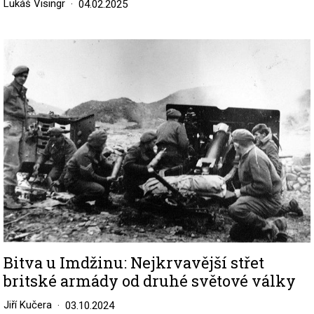
Lukáš Visingr
04.02.2025
Image
Bitva u Imdžinu: Nejkrvavější střet
britské armády od druhé světové války
Jiří Kučera
03.10.2024