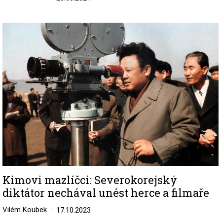
Image
Kimovi mazlíčci: Severokorejský
diktátor nechával unést herce a filmaře
Vilém Koubek
17.10.2023