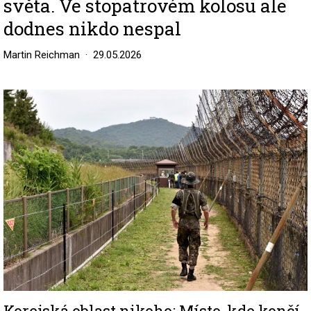
světa. Ve stopatrovém kolosu ale
dodnes nikdo nespal
Martin Reichman
29.05.2026
Image
Korejská oblast nikoho: Místo, kde končí