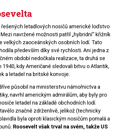
osevelta
 řešených letadlových nosičů americké loďstvo
t. Mezi navržené možnosti patřil „hybridní“ křižník
e velkých zaoceánských osobních lodí. Tato
odila především díky své rychlosti. Ani jedna z
čném období nedočkala realizace, ta druhá se
 1940, kdy Američané sledovali bitvu o Atlantik,
 a letadel na britské konvoje.
 dříve působil na ministerstvu námořnictva a
tiky, navrhl americkým admirálům, aby byly pro
osiče letadel na základě obchodních lodí.
tavělo značně zdrženlivě, jelikož (technicky
plavidla byla oproti klasickým nosičům pomalá a
tounů.
Roosevelt však trval na svém, takže US