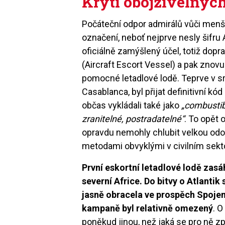
Krytí obojživelných
Počáteční odpor admirálů vůči men
označení, neboť nejprve nesly šifru 
oficiálně zamýšlený účel, totiž dopr
(Aircraft Escort Vessel) a pak znovu 
pomocné letadlové lodě. Teprve v sr
Casablanca, byl přijat definitivní kó
občas vykládali také jako
„combustib
zranitelné, postradatelné“
. To opět
opravdu nemohly chlubit velkou odo
metodami obvyklými v civilním sekt
První eskortní letadlové lodě zasáh
severní Africe. Do bitvy o Atlantik 
jasně obracela ve prospěch Spojenc
kampaně byl relativně omezený
. O
poněkud jinou, než jaká se pro ně zp