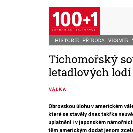
Přejít
k
hlavnímu
obsahu
HISTORIE
PŘÍRODA
VESMÍR
Tichomořský sou
letadlových lodí
VÁLKA
Obrovskou úlohu v americkém váleč
které se stavěly dnes takřka neuv
uplatnění i v japonském námořnict
těm americkým dodat jenom zcela