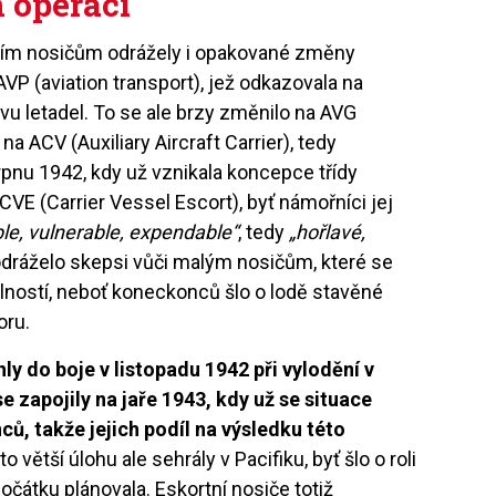
 operací
ším nosičům odrážely i opakované změny
AVP (aviation transport), jež odkazovala na
avu letadel. To se ale brzy změnilo na AVG
na ACV (Auxiliary Aircraft Carrier), tedy
pnu 1942, kdy už vznikala koncepce třídy
d CVE (Carrier Vessel Escort), byť námořníci jej
le, vulnerable, expendable“
, tedy
„hořlavé,
 odráželo skepsi vůči malým nosičům, které se
lností, neboť koneckonců šlo o lodě stavěné
oru.
ly do boje v listopadu 1942 při vylodění v
se zapojily na jaře 1943, kdy už se situace
ů, takže jejich podíl na výsledku této
 to větší úlohu ale sehrály v Pacifiku, byť šlo o roli
očátku plánovala. Eskortní nosiče totiž