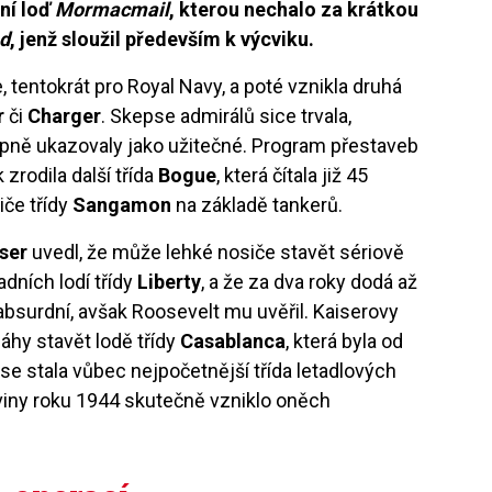
ní loď
Mormacmail
, kterou nechalo za krátkou
nd
, jenž sloužil především k výcviku.
 tentokrát pro Royal Navy, a poté vznikla druhá
r
či
Charger
. Skepse admirálů sice trvala,
ně ukazovaly jako užitečné. Program přestaveb
zrodila další třída
Bogue
, která čítala již 45
siče třídy
Sangamon
na základě tankerů.
ser
uvedl, že může lehké nosiče stavět sériově
dních lodí třídy
Liberty
, a že za dva roky dodá až
absurdní, avšak Roosevelt mu uvěřil. Kaiserovy
áhy stavět lodě třídy
Casablanca
, která byla od
se stala vůbec nejpočetnější třída letadlových
loviny roku 1944 skutečně vzniklo oněch