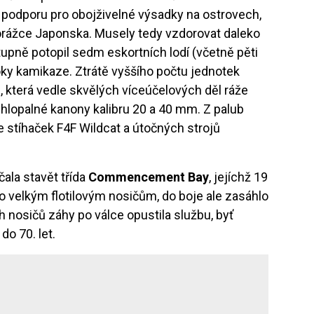
 podporu pro obojživelné výsadky na ostrovech,
porážce Japonska. Musely tedy vzdorovat daleko
tupně potopil sedm eskortních lodí (včetně pěti
toky kamikaze. Ztrátě vyššího počtu jednotek
oj, která vedle skvělých víceúčelových děl ráže
hlopalné kanony kalibru 20 a 40 mm. Z palub
 stíhaček F4F Wildcat a útočných strojů
ala stavět třída
Commencement Bay
, jejíchž 19
lo velkým flotilovým nosičům, do boje ale zasáhlo
ch nosičů záhy po válce opustila službu, byť
do 70. let.