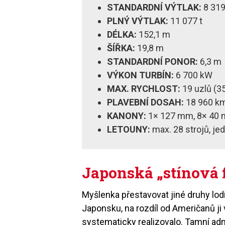
STANDARDNÍ VÝTLAK:
8 319
PLNÝ VÝTLAK:
11 077 t
DÉLKA:
152,1 m
ŠÍŘKA:
19,8 m
STANDARDNÍ PONOR:
6,3 m
VÝKON TURBÍN:
6 700 kW
MAX. RYCHLOST:
19 uzlů (3
PLAVEBNÍ DOSAH:
18 960 km
KANONY:
1× 127 mm, 8× 40
LETOUNY:
max. 28 strojů, je
Japonská „stínová f
Myšlenka přestavovat jiné druhy lodí 
Japonsku, na rozdíl od Američanů ji
systematicky realizovalo. Tamní adm