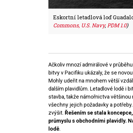
Eskortní letadlová loď Guadal
Commons, U.S. Navy
,
PDM 1.0
)
Ačkoliv mnozí admirálové v průběhu v
bitvy v Pacifiku ukázaly, že se novou
Mohly udeřit na mnohem větší vzdá
dalším plavidlům. Letadlové lodě i b
stavba, takže námořnictva většinou 
všechny jejich požadavky a potřeby. 
zvýšit.
Řešením se stala koncepce,
průmyslu s obchodními plavidly. Na
lodě
.