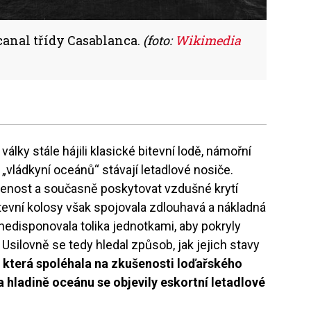
canal třídy Casablanca.
(foto:
Wikimedia
álky stále hájili klasické bitevní lodě, námořní
 „vládkyní oceánů“ stávají letadlové nosiče.
lenost a současně poskytovat vzdušné krytí
itevní kolosy však spojovala zdlouhavá a nákladná
nedisponovala tolika jednotkami, aby pokryly
Usilovně se tedy hledal způsob, jak jejich stavy
 která spoléhala na zkušenosti loďařského
 hladině oceánu se objevily eskortní letadlové