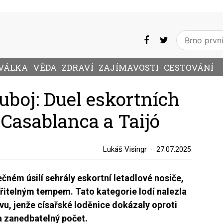
VÁLKA
VĚDA
ZDRAVÍ
ZAJÍMAVOSTI
CESTOVÁNÍ
boj: Duel eskortních
 Casablanca a Taijó
Lukáš Visingr
27.07.2025
ném úsilí sehrály eskortní letadlové nosiče,
ěřitelným tempem. Tato kategorie lodí nalezla
vu, jenže císařské loděnice dokázaly oproti
 zanedbatelný počet.