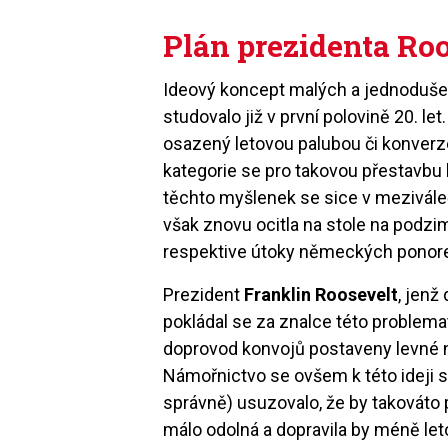
Plán prezidenta Ro
Ideový koncept malých a jednoduše
studovalo již v první polovině 20. le
osazený letovou palubou či konverz
kategorie se pro takovou přestavbu h
těchto myšlenek se sice v mezivále
však znovu ocitla na stole na podzim
respektive útoky německých ponorek
Prezident
Franklin Roosevelt
, jenž
pokládal se za znalce této problema
doprovod konvojů postaveny levné n
Námořnictvo se ovšem k této ideji s
správně) usuzovalo, že by takováto 
málo odolná a dopravila by méně le