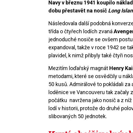
Navy v březnu 1941 koupilo náklad
dobu přestavět na nosič
Long Isla
Následovala další podobná konverze,
třída o čtyřech lodích zvaná
Avenge
jednoduché nosiče se ovšem postup
expandoval, takže v roce 1942 se tak 
plavidel, k nimž přibyly také čtyři no
Mezitím loďařský magnát
Henry Kai
metodami, které se osvědčily u nákla
50 kusů. Admirálové to pokládali za 
loděnice ve Vancouveru tak začaly z
počátku navržena jako nosič a z níž 
lodí v historii, protože do druhé po
slibovaných 50 jednotek.