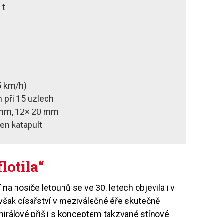
 t
5 km/h)
 při 15 uzlech
 mm, 12× 20 mm
den katapult
lotila“
na nosiče letounů se ve 30. letech objevila i v
 však císařství v meziválečné éře skutečně
irálové přišli s konceptem takzvané stínové