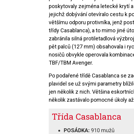
poskytovaly zejména letecké krytí a
jejichž dobývání otevíralo cestu k 
většímu odporu protivníka, jenž pos
třídy Casablanca), a to mimo jiné ú
zabránila silná protiletadlová výzbr
pět palců (127 mm) obsahovala i ryc
nosičů obvykle operovala kombinace
TBF/TBM Avenger.
Po podařené třídě Casablanca se zač
plavidel se už svými parametry blíži
jen několik z nich. Většina eskortní
několik zastávalo pomocné úkoly až 
Třída Casablanca
POSÁDKA:
910 mužů