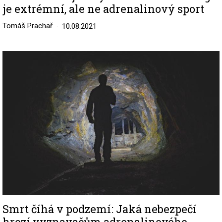
je extrémní, ale ne adrenalinový sport
Tomáš Prachař
10.08.2021
Image
Smrt číhá v podzemí: Jaká nebezpečí
hrozí vyznavačům adrenalinového