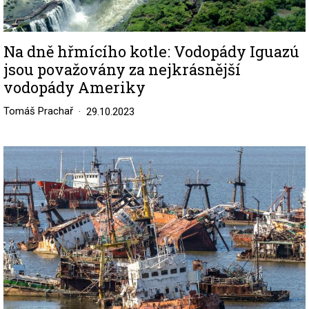
Na dně hřmícího kotle: Vodopády Iguazú
jsou považovány za nejkrásnější
vodopády Ameriky
Tomáš Prachař
29.10.2023
Image