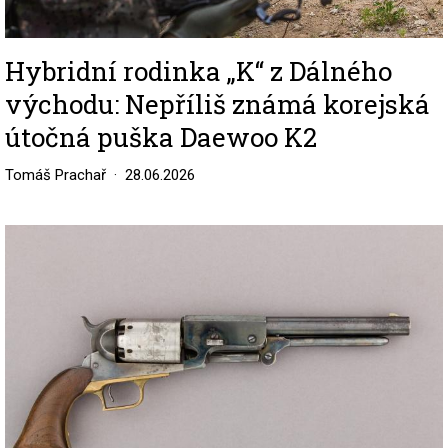
Hybridní rodinka „K“ z Dálného
východu: Nepříliš známá korejská
útočná puška Daewoo K2
Tomáš Prachař
28.06.2026
Image