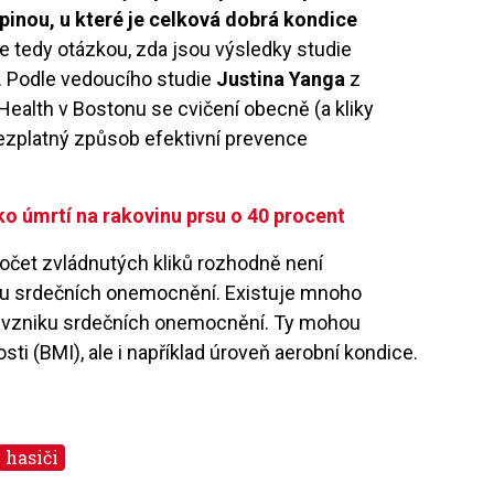
pinou, u které je celková dobrá kondice
Je tedy otázkou, zda jsou výsledky studie
i. Podle vedoucího studie
Justina Yanga
z
Health v Bostonu se cvičení obecně (a kliky
bezplatný způsob efektivní prevence
iko úmrtí na rakovinu prsu o 40 procent
očet zvládnutých kliků rozhodně není
iku srdečních onemocnění. Existuje mnoho
em vzniku srdečních onemocnění. Ty mohou
ti (BMI), ale i například úroveň aerobní kondice.
hasiči