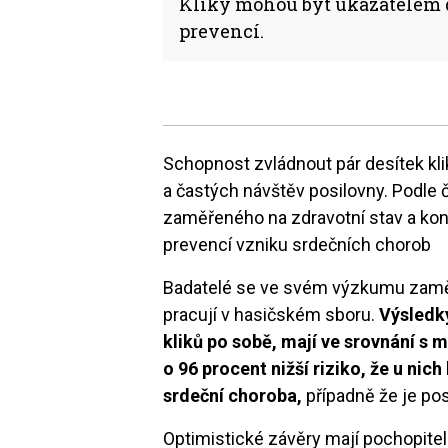
Kliky mohou být ukazatelem d
prevencí.
Schopnost zvládnout pár desítek kl
a častých návštěv posilovny. Podl
zaměřeného na zdravotní stav a kond
prevencí vzniku srdečních chorob
Badatelé se ve svém výzkumu zaměřil
pracují v hasičském sboru.
Výsledky
kliků po sobě, mají ve srovnání s m
o 96 procent nižší riziko, že u ni
srdeční choroba,
případně že je po
Optimistické závěry mají pochopitel