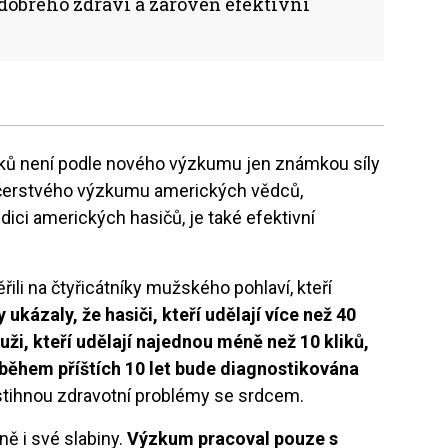
obrého zdraví a zároveň efektivní
iků není podle nového výzkumu jen známkou síly
e čerstvého výzkumu amerických vědců,
ici amerických hasičů, je také efektivní
i na čtyřicátníky mužského pohlaví, kteří
 ukázaly, že hasiči, kteří udělají více než 40
uži, kteří udělají najednou méně než 10 kliků,
ch během příštích 10 let bude diagnostikována
stihnou zdravotní problémy se srdcem.
ně i své slabiny.
Výzkum pracoval pouze s