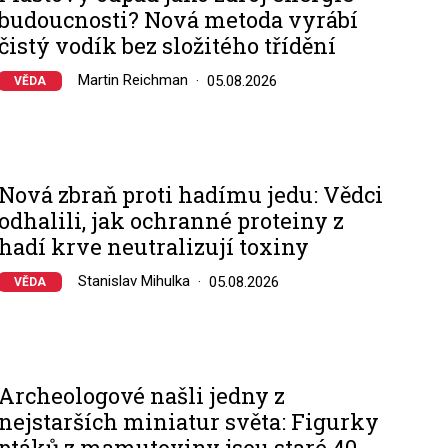
budoucnosti? Nová metoda vyrábí
čistý vodík bez složitého třídění
Martin Reichman
05.08.2026
VĚDA
Nová zbraň proti hadímu jedu: Vědci
odhalili, jak ochranné proteiny z
hadí krve neutralizují toxiny
Stanislav Mihulka
05.08.2026
VĚDA
Archeologové našli jedny z
nejstarších miniatur světa: Figurky
ptáků z mamutoviny jsou staré 40