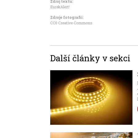
Zdroj textu:
EurekAlert!
Zdroje fotografii:
CC0 Creative Commons
Další články v sekci
Image
Image