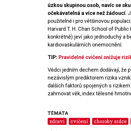
úzkou skupinou osob, navíc se sku
očekávatelná a více než žádoucí
. 
použitelné i pro většinovou populac
Harvard T. H. Chan School of Public 
konkrétně) jeví jako jednoduchý a 
kardiovaskulárních onemocnění.
TIP:
Pravidelné cvičení snižuje riz
Vědci jedním dechem dodávají, že p
nezávislým prediktorem rizika vzn
dalších faktorů spojených s rizik
zahrnovat věk, index tělesné hmotnos
TÉMATA
zdraví
cvičení
choroby srdce