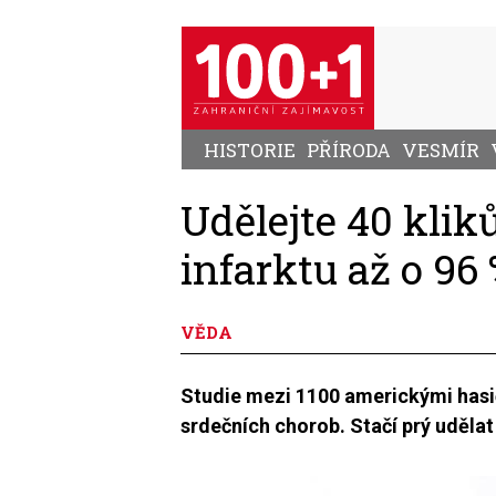
Přejít
k
hlavnímu
obsahu
HISTORIE
PŘÍRODA
VESMÍR
Udělejte 40 kliků
infarktu až o 96
VĚDA
Studie mezi 1100 americkými hasič
srdečních chorob. Stačí prý udělat