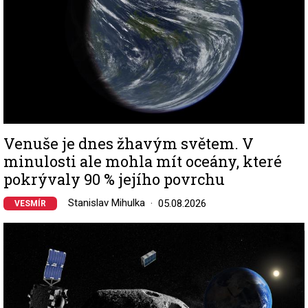
Venuše je dnes žhavým světem. V
minulosti ale mohla mít oceány, které
pokrývaly 90 % jejího povrchu
Stanislav Mihulka
05.08.2026
VESMÍR
Image