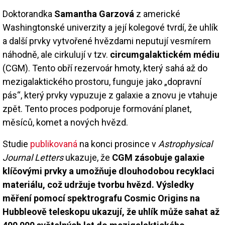
Doktorandka
Samantha Garzová
z americké
Washingtonské univerzity a její kolegové tvrdí, že uhlík
a další prvky vytvořené hvězdami neputují vesmírem
náhodně, ale cirkulují v tzv.
circumgalaktickém médiu
(CGM). Tento obří rezervoár hmoty, který sahá až do
mezigalaktického prostoru, funguje jako „dopravní
pás“, který prvky vypuzuje z galaxie a znovu je vtahuje
zpět. Tento proces podporuje formování planet,
měsíců, komet a nových hvězd.
Studie
publikovaná
na konci prosince v
Astrophysical
Journal Letters
ukazuje, že
CGM zásobuje galaxie
klíčovými prvky a umožňuje dlouhodobou recyklaci
materiálu, což udržuje tvorbu hvězd. Výsledky
měření pomocí spektrografu Cosmic Origins na
Hubbleově teleskopu ukazují, že uhlík může sahat až