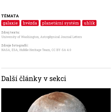
TÉMATA
galaxie
hvězda
planetární systém
uhlík
Zdroj textu:
University of Washington
,
Astrophysical Journal Letters
Zdroje fotografii:
NASA, ESA, Hubble Heritage Team
,
CC BY-SA 4.0
Další články v sekci
Image