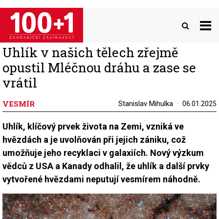
Přejít
k
hlavnímu
obsahu
Uhlík v našich tělech zřejmě
opustil Mléčnou dráhu a zase se
vrátil
VESMÍR
Stanislav Mihulka
06.01.2025
Uhlík, klíčový prvek života na Zemi, vzniká ve
hvězdách a je uvolňován při jejich zániku, což
umožňuje jeho recyklaci v galaxiích. Nový výzkum
vědců z USA a Kanady odhalil, že uhlík a další prvky
vytvořené hvězdami neputují vesmírem náhodně.