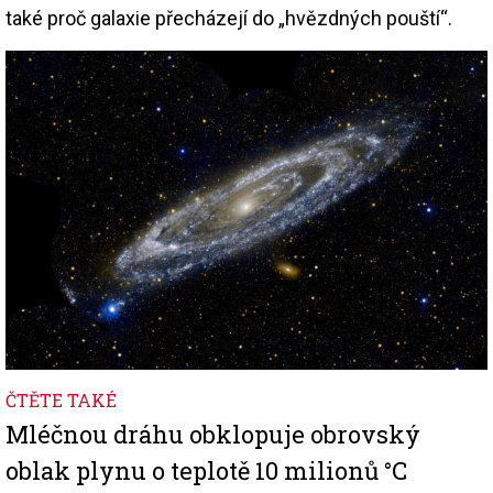
také proč galaxie přecházejí do „hvězdných pouští“.
Image
ČTĚTE TAKÉ
Mléčnou dráhu obklopuje obrovský
oblak plynu o teplotě 10 milionů °C