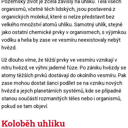
Pozemský život je zcela závislý na uhlíku. Těla všech
organismů, včetně těch lidských, jsou postavená z
organických molekul, které si nelze představit bez
velkého množství atomů uhlíku. Samotný uhlík, stejně
jako ostatní chemické prvky v organismech, s výjimkou
vodíku a helia by zase ve vesmíru neexistovaly nebýt
hvězd.
Už dlouho víme, že těžší prvky ve vesmíru vznikají v
nitru hvězd, ve výhni jaderné fúze. Po zániku hvězdy se
atomy těžších prvků dostávají do okolního vesmíru. Pak
zase mohou dostat šanci podílet se na vzniku nových
hvězd a jejich planetárních systémů, kde se případně
stanou součástí rozmanitých těles nebo i organismů,
pokud se tam objeví.
Koloběh uhlíku