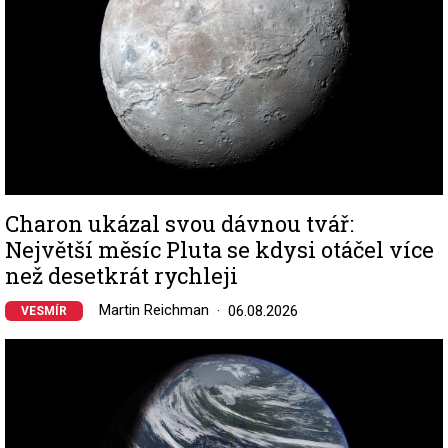
Charon ukázal svou dávnou tvář:
Největší měsíc Pluta se kdysi otáčel více
než desetkrát rychleji
Martin Reichman
06.08.2026
VESMÍR
Image