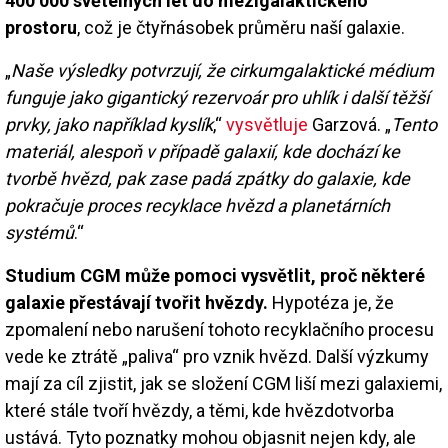
400 000 světelných let do mezigalaktického
prostoru
, což je čtyřnásobek průměru naší galaxie.
„
Naše výsledky potvrzují, že cirkumgalaktické médium
funguje jako gigantický rezervoár pro uhlík i další těžší
prvky, jako například kyslík
,“
vysvětluje
Garzová. „
Tento
materiál, alespoň v případě galaxií, kde dochází ke
tvorbě hvězd, pak zase padá zpátky do galaxie, kde
pokračuje proces recyklace hvězd a planetárních
systémů
.“
Studium CGM může pomoci vysvětlit, proč některé
galaxie přestávají tvořit hvězdy.
Hypotéza je, že
zpomalení nebo narušení tohoto recyklačního procesu
vede ke ztrátě „paliva“ pro vznik hvězd. Další výzkumy
mají za cíl zjistit, jak se složení CGM liší mezi galaxiemi,
které stále tvoří hvězdy, a těmi, kde hvězdotvorba
ustává. Tyto poznatky mohou objasnit nejen kdy, ale