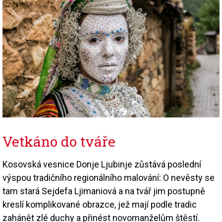
Vetkáno do tváře
Kosovská vesnice Donje Ljubinje zůstává poslední
výspou tradičního regionálního malování: O nevěsty se
tam stará Sejdefa Ljimaniová a na tvář jim postupně
kreslí komplikované obrazce, jež mají podle tradic
zahánět zlé duchy a přinést novomanželům štěstí.