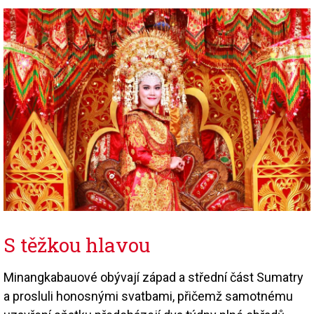
S těžkou hlavou
Minangkabauové obývají západ a střední část Sumatry
a prosluli honosnými svatbami, přičemž samotnému