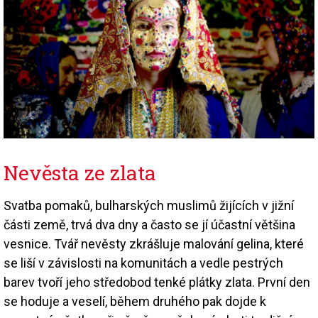
Nevěsta ze zlata
Svatba pomaků, bulharských muslimů žijících v jižní
části země, trvá dva dny a často se jí účastní většina
vesnice. Tvář nevěsty zkrášluje malování gelina, které
se liší v závislosti na komunitách a vedle pestrých
barev tvoří jeho středobod tenké plátky zlata. První den
se hoduje a veselí, během druhého pak dojde k