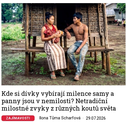
Image
Kde si dívky vybírají milence samy a
panny jsou v nemilosti? Netradiční
milostné zvyky z různých koutů světa
Ilona Tůma Scharfová
29.07.2026
ZAJÍMAVOSTI