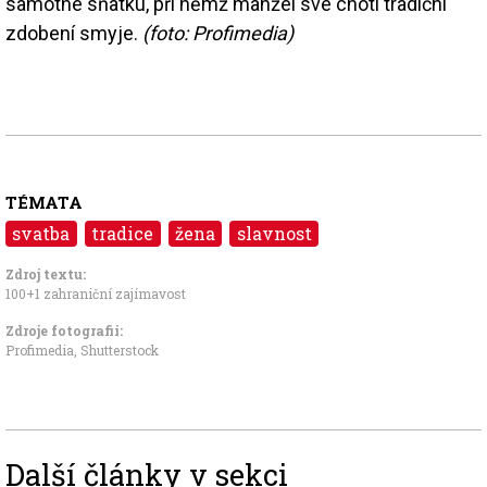
samotné sňatku, při němž manžel své choti tradiční
zdobení smyje.
(foto: Profimedia)
TÉMATA
svatba
tradice
žena
slavnost
Zdroj textu:
100+1 zahraniční zajímavost
Zdroje fotografii:
Profimedia, Shutterstock
Další články v sekci