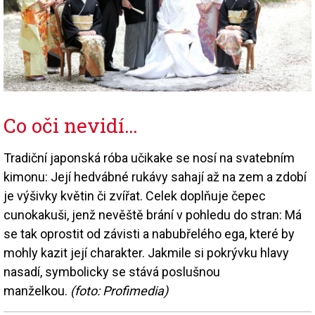
Co oči nevidí…
Tradiční japonská róba učikake se nosí na svatebním
kimonu: Její hedvábné rukávy sahají až na zem a zdobí
je výšivky květin či zvířat. Celek doplňuje čepec
cunokakuši, jenž nevěště brání v pohledu do stran: Má
se tak oprostit od závisti a nabubřelého ega, které by
mohly kazit její charakter. Jakmile si pokrývku hlavy
nasadí, symbolicky se stává poslušnou
manželkou.
(foto: Profimedia)