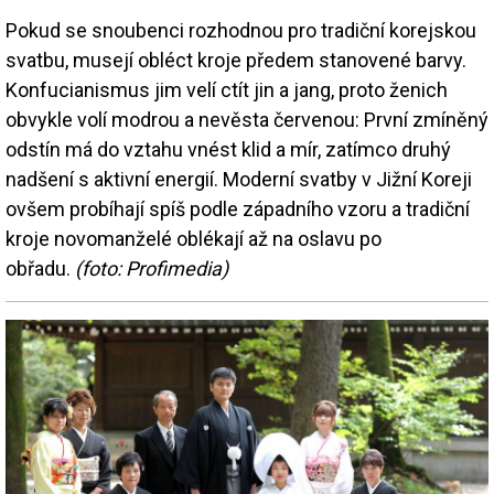
Pokud se snoubenci rozhodnou pro tradiční korejskou
svatbu, musejí obléct kroje předem stanovené barvy.
Konfucianismus jim velí ctít jin a jang, proto ženich
obvykle volí modrou a nevěsta červenou: První zmíněný
odstín má do vztahu vnést klid a mír, zatímco druhý
nadšení s aktivní energií. Moderní svatby v Jižní Koreji
ovšem probíhají spíš podle západního vzoru a tradiční
kroje novomanželé oblékají až na oslavu po
obřadu.
(foto: Profimedia)