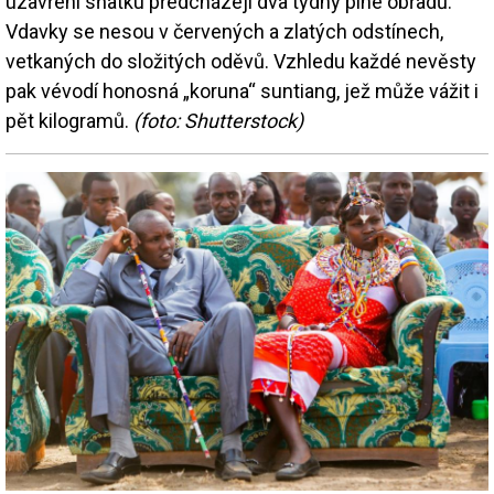
uzavření sňatku předcházejí dva týdny plné obřadů.
Vdavky se nesou v červených a zlatých odstínech,
vetkaných do složitých oděvů. Vzhledu každé nevěsty
pak vévodí honosná „koruna“ suntiang, jež může vážit i
pět kilogramů.
(foto: Shutterstock)