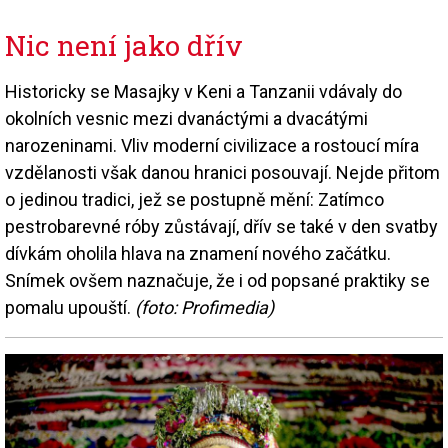
Nic není jako dřív
Historicky se Masajky v Keni a Tanzanii vdávaly do
okolních vesnic mezi dvanáctými a dvacátými
narozeninami. Vliv moderní civilizace a rostoucí míra
vzdělanosti však danou hranici posouvají. Nejde přitom
o jedinou tradici, jež se postupně mění: Zatímco
pestrobarevné róby zůstávají, dřív se také v den svatby
dívkám oholila hlava na znamení nového začátku.
Snímek ovšem naznačuje, že i od popsané praktiky se
pomalu upouští.
(foto: Profimedia)