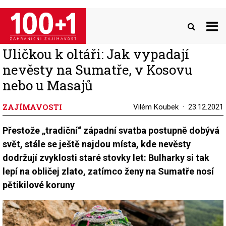
Přejít
k
hlavnímu
obsahu
Uličkou k oltáři: Jak vypadají
nevěsty na Sumatře, v Kosovu
nebo u Masajů
ZAJÍMAVOSTI
Vilém Koubek
23.12.2021
Přestože „tradiční“ západní svatba postupně dobývá
svět, stále se ještě najdou místa, kde nevěsty
dodržují zvyklosti staré stovky let: Bulharky si tak
lepí na obličej zlato, zatímco ženy na Sumatře nosí
pětikilové koruny