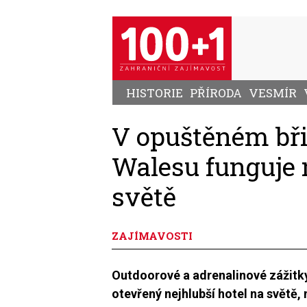
Přejít
k
hlavnímu
obsahu
HISTORIE
PŘÍRODA
VESMÍR
V opuštěném bři
Walesu funguje n
světě
ZAJÍMAVOSTI
Outdoorové a adrenalinové zážitky 
otevřený nejhlubší hotel na světě,