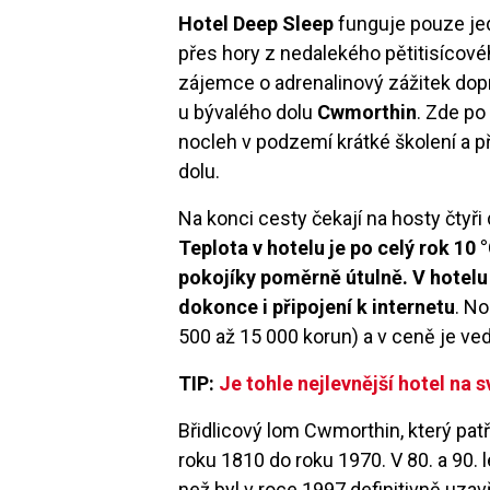
Hotel Deep Sleep
funguje pouze je
přes hory z nedalekého pětitisíco
zájemce o adrenalinový zážitek dopr
u bývalého dolu
Cwmorthin
. Zde p
nocleh v podzemí krátké školení a p
dolu.
Na konci cesty čekají na hosty čtyř
Teplota v hotelu je po celý rok 10
pokojíky poměrně útulně. V hotelu 
dokonce i připojení k internetu
. No
500 až 15 000 korun) a v ceně je ve
TIP:
Je tohle nejlevnější hotel na 
Břidlicový lom Cwmorthin, který patř
roku 1810 do roku 1970. V 80. a 90. 
než byl v roce 1997 definitivně uzav