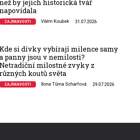
než by jejich historická tvář
napovídala
Vilém Koubek
31.07.2026
ZAJÍMAVOSTI
Kde si dívky vybírají milence samy
a panny jsou v nemilosti?
Netradiční milostné zvyky z
různých koutů světa
Ilona Tůma Scharfová
29.07.2026
ZAJÍMAVOSTI