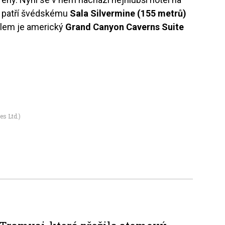
u patří švédskému
Sala Silvermine (155 metrů)
elem je americký
Grand Canyon Caverns Suite
s Ltd.)