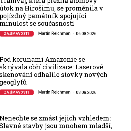
Tramvaj, která přežila atomový
útok na Hirošimu, se proměnila v
pojízdný památník spojující
minulost se současností
Martin Reichman
06.08.2026
ZAJÍMAVOSTI
Pod korunami Amazonie se
skrývala obří civilizace: Laserové
skenování odhalilo stovky nových
geoglyfů
Martin Reichman
03.08.2026
ZAJÍMAVOSTI
Nenechte se zmást jejich vzhledem:
Slavné stavby jsou mnohem mladší,