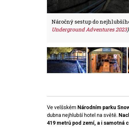
Náročný sestup do nejhlubšího
Underground Adventures 2023
)
Ve velšském
Národním parku Sno
dubna nejhlubší hotel na světě.
Nach
419 metrů pod zemí, a i samotná c