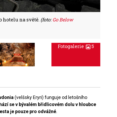
 hotelu na světě.
(foto:
Go Below
Fotogalerie
5
wdonia
(velšsky Eryri) funguje od letošního
ází se v bývalém břidlicovém dolu v hloubce
esta je pouze pro odvážné
.