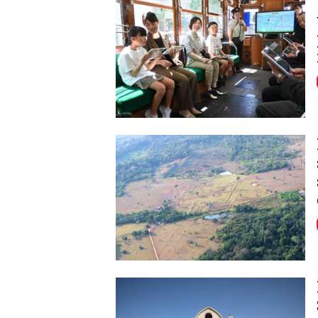
Image
Image
Image