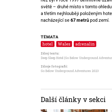
světě – druhé místo v tomto ohled
a třetím nejhlouběji položeným hot
nacházející se
67 metrů
pod zemí.
TÉMATA
hotel
Wales
adrenalin
Zdroj textu:
Deep Sleep Hotel (Go Below Underground Adventure
Zdroje fotografii:
Go Below Underground Adventures 2023
Další články v sekci