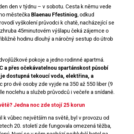
den den v týdnu – v sobotu. Cesta k němu vede
vého městečka
Blaenau Ffestiniog
, odkud
ovodí vyškolení průvodci k chatě, nacházející se
o zhruba 45minutovém výšlapu čeká zájemce o
řibližně hodinu dlouhý a náročný sestup do útrob
i dvojlůžkové pokoje a jedno rodinné apartmá.
 °C a přes očekávatelnou spartánskost působí
je dostupná tekoucí voda, elektřina, a
c pro dvě osoby zde vyjde na 350 až 550 liber (9
dle noclehu a služeb průvodců i večeře a snídaně.
světě? Jedna noc zde stojí 25 korun
il k vůbec největším na světě, byl v provozu od
letech 20. století zde fungovala omezená těžba,
řený. Nyní se v něm nachází nejhlubší hotel na