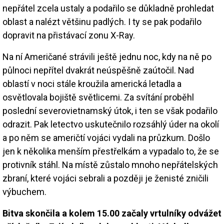
nepřátel zcela ustaly a podařilo se důkladně prohledat
oblast a nalézt většinu padlých. I ty se pak podařilo
dopravit na přistávací zonu X-Ray.
Na ní Američané strávili ještě jednu noc, kdy na ně po
půlnoci nepřítel dvakrát neúspěšně zaútočil. Nad
oblastí v noci stále kroužila americká letadla a
osvětlovala bojiště světlicemi. Za svítání proběhl
poslední severovietnamský útok, i ten se však podařilo
odrazit. Pak letectvo uskutečnilo rozsáhlý úder na okolí
a po něm se američtí vojáci vydali na průzkum. Došlo
jen k několika menším přestřelkám a vypadalo to, že se
protivník stáhl. Na místě zůstalo mnoho nepřátelských
zbraní, které vojáci sebrali a později je ženisté zničili
výbuchem.
Bitva skončila a kolem 15.00 začaly vrtulníky odvážet