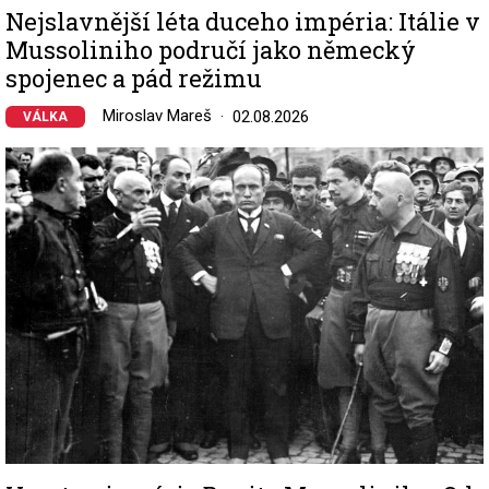
Nejslavnější léta duceho impéria: Itálie v
Mussoliniho područí jako německý
spojenec a pád režimu
Miroslav Mareš
02.08.2026
VÁLKA
Image