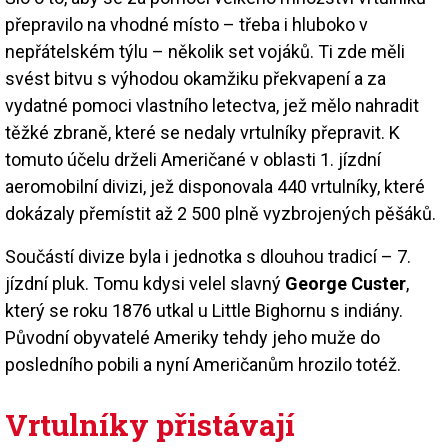
přepravilo na vhodné místo – třeba i hluboko v
nepřátelském týlu – několik set vojáků. Ti zde měli
svést bitvu s výhodou okamžiku překvapení a za
vydatné pomoci vlastního letectva, jež mělo nahradit
těžké zbraně, které se nedaly vrtulníky přepravit. K
tomuto účelu drželi Američané v oblasti 1. jízdní
aeromobilní divizi, jež disponovala 440 vrtulníky, které
dokázaly přemístit až 2 500 plně vyzbrojených pěšáků.
Součástí divize byla i jednotka s dlouhou tradicí – 7.
jízdní pluk. Tomu kdysi velel slavný
George Custer
,
který se roku 1876 utkal u Little Bighornu s indiány.
Původní obyvatelé Ameriky tehdy jeho muže do
posledního pobili a nyní Američanům hrozilo totéž.
Vrtulníky přistávají