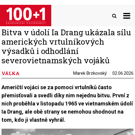
Přejít
k
hlavnímu
obsahu
Bitva v údolí Ia Drang ukázala sílu
amerických vrtulníkových
výsadků i odhodlání
severovietnamských vojáků
VÁLKA
Marek Brzkovský
02.06.2026
Američtí vojáci se za pomoci vrtulníků často
přemisťovali a svedli díky nim nejednu bitvu. První z
nich proběhla v listopadu 1965 ve vietnamském údolí
Ia Drang, ale obě strany se nemohou shodnout na
tom, kdo ji vlastně vyhrál.