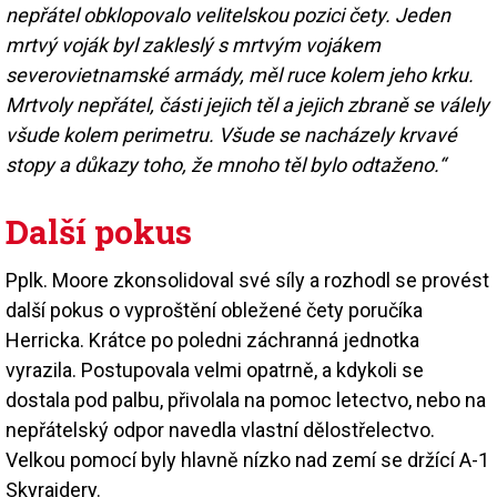
nepřátel obklopovalo velitelskou pozici čety. Jeden
mrtvý voják byl zakleslý s mrtvým vojákem
severovietnamské armády, měl ruce kolem jeho krku.
Mrtvoly nepřátel, části jejich těl a jejich zbraně se válely
všude kolem perimetru. Všude se nacházely krvavé
stopy a důkazy toho, že mnoho těl bylo odtaženo.“
Další pokus
Pplk. Moore zkonsolidoval své síly a rozhodl se provést
další pokus o vyproštění obležené čety poručíka
Herricka. Krátce po poledni záchranná jednotka
vyrazila. Postupovala velmi opatrně, a kdykoli se
dostala pod palbu, přivolala na pomoc letectvo, nebo na
nepřátelský odpor navedla vlastní dělostřelectvo.
Velkou pomocí byly hlavně nízko nad zemí se držící A-1
Skyraidery.