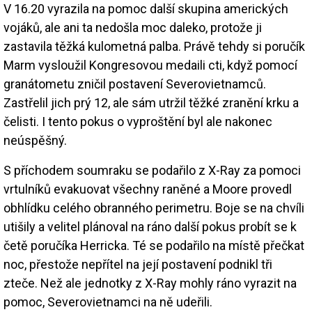
V 16.20 vyrazila na pomoc další skupina amerických
vojáků, ale ani ta nedošla moc daleko, protože ji
zastavila těžká kulometná palba. Právě tehdy si poručík
Marm vysloužil Kongresovou medaili cti, když pomocí
granátometu zničil postavení Severovietnamců.
Zastřelil jich prý 12, ale sám utržil těžké zranění krku a
čelisti. I tento pokus o vyproštění byl ale nakonec
neúspěšný.
S příchodem soumraku se podařilo z X-Ray za pomoci
vrtulníků evakuovat všechny raněné a Moore provedl
obhlídku celého obranného perimetru. Boje se na chvíli
utišily a velitel plánoval na ráno další pokus probít se k
četě poručíka Herricka. Té se podařilo na místě přečkat
noc, přestože nepřítel na její postavení podnikl tři
zteče. Než ale jednotky z X-Ray mohly ráno vyrazit na
pomoc, Severovietnamci na ně udeřili.