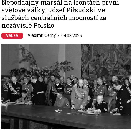
Nepoddajný maršál na frontách první
světové války: Józef Piłsudski ve
službách centrálních mocností za
nezávislé Polsko
Vladimír Černý
04.08.2026
VÁLKA
Image