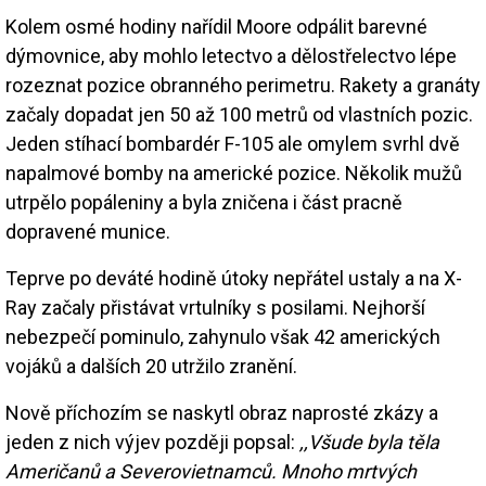
Kolem osmé hodiny nařídil Moore odpálit barevné
dýmovnice, aby mohlo letectvo a dělostřelectvo lépe
rozeznat pozice obranného perimetru. Rakety a granáty
začaly dopadat jen 50 až 100 metrů od vlastních pozic.
Jeden stíhací bombardér F-105 ale omylem svrhl dvě
napalmové bomby na americké pozice. Několik mužů
utrpělo popáleniny a byla zničena i část pracně
dopravené munice.
Teprve po deváté hodině útoky nepřátel ustaly a na X-
Ray začaly přistávat vrtulníky s posilami. Nejhorší
nebezpečí pominulo, zahynulo však 42 amerických
vojáků a dalších 20 utržilo zranění.
Nově příchozím se naskytl obraz naprosté zkázy a
jeden z nich výjev později popsal:
,,Všude byla těla
Američanů a Severovietnamců. Mnoho mrtvých