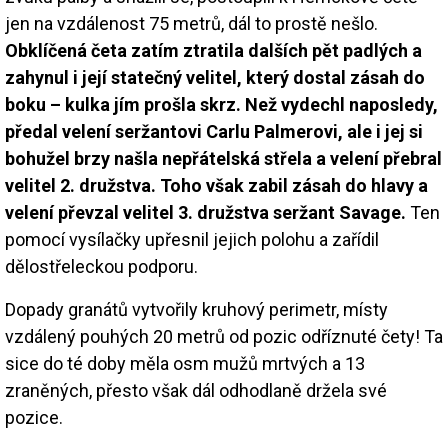
jen na vzdálenost 75 metrů, dál to prostě nešlo.
Obklíčená četa zatím ztratila dalších pět padlých a
zahynul i její statečný velitel, který dostal zásah do
boku – kulka jím prošla skrz. Než vydechl naposledy,
předal velení seržantovi Carlu Palmerovi, ale i jej si
bohužel brzy našla nepřátelská střela a velení přebral
velitel 2. družstva. Toho však zabil zásah do hlavy a
velení převzal velitel 3. družstva seržant Savage.
Ten
pomocí vysílačky upřesnil jejich polohu a zařídil
dělostřeleckou podporu.
Dopady granátů vytvořily kruhový perimetr, místy
vzdálený pouhých 20 metrů od pozic odříznuté čety! Ta
sice do té doby měla osm mužů mrtvých a 13
zraněných, přesto však dál odhodlaně držela své
pozice.