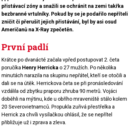
přistávací zóny a snažili se ochránit na zemi takřka
bezbranné vrtulníky. Pokud by se je podařilo nepříteli
zničit či přerušit jejich přistávání, byl by asi osud
Američanů na X-Ray zpečetěn.
První padlí
Krátce po dvanácté začala vpřed postupovat 2. četa
poručíka
Henry Herricka
o 27 mužích. Po několika
minutách narazila na skupinu nepřátel, kteří se otočili a
dali se na útěk. Herrickova četa se při pronásledování
vzdálila od zbytku praporu zhruba 90 metrů. Vojáci
doběhli na mýtinu, kde u obřího mraveniště stálo kolem
20 Severovietnamců. Propukla zuřivá přestřelka a
Herrick za chvíli vysílačkou ohlásil, že se nepřítel
přibližuje už i zprava a zleva.