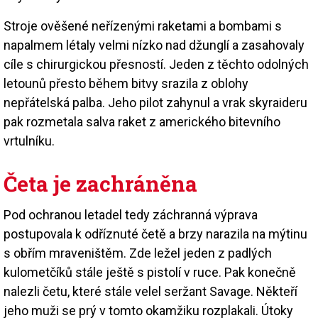
Stroje ověšené neřízenými raketami a bombami s
napalmem létaly velmi nízko nad džunglí a zasahovaly
cíle s chirurgickou přesností. Jeden z těchto odolných
letounů přesto během bitvy srazila z oblohy
nepřátelská palba. Jeho pilot zahynul a vrak skyraideru
pak rozmetala salva raket z amerického bitevního
vrtulníku.
Četa je zachráněna
Pod ochranou letadel tedy záchranná výprava
postupovala k odříznuté četě a brzy narazila na mýtinu
s obřím mraveništěm. Zde ležel jeden z padlých
kulometčíků stále ještě s pistolí v ruce. Pak konečně
nalezli četu, které stále velel seržant Savage. Někteří
jeho muži se prý v tomto okamžiku rozplakali. Útoky