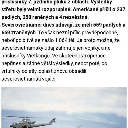
příslušníky 7. jízdního pluku z oblasti. Výsledky
střetu byly velmi rozporuplné. Američané přišli o 237
padlých, 258 raněných a 4 nezvěstné.
Severovietnamci dnes udávají, že měli 559 padlých a
669 zraněných
. To však nezní příliš pravděpodobně,
neboť po bitvě se našlo 1 064 těl. Je proto možné, že
severovietnamský údaj zahrnuje jen vojáky, a ne
příslušníky Vietkongu. Ve skutečnosti operace
nepřinesla žádné větší výsledky, neboť poté, co
vrtulníky odlétly, oblast znovu obsadili
severovietnamští vojáci.
Image