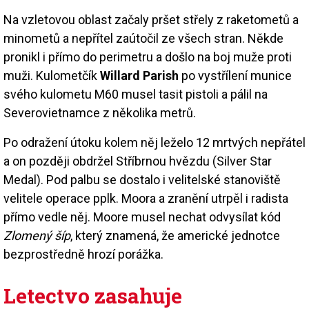
Na vzletovou oblast začaly pršet střely z raketometů a
minometů a nepřítel zaútočil ze všech stran. Někde
pronikl i přímo do perimetru a došlo na boj muže proti
muži. Kulometčík
Willard Parish
po vystřílení munice
svého kulometu M60 musel tasit pistoli a pálil na
Severovietnamce z několika metrů.
Po odražení útoku kolem něj leželo 12 mrtvých nepřátel
a on později obdržel Stříbrnou hvězdu (Silver Star
Medal). Pod palbu se dostalo i velitelské stanoviště
velitele operace pplk. Moora a zranění utrpěl i radista
přímo vedle něj. Moore musel nechat odvysílat kód
Zlomený šíp
, který znamená, že americké jednotce
bezprostředně hrozí porážka.
Letectvo zasahuje