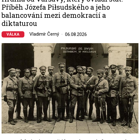
Příběh Józefa Piłsudského a jeho
balancování mezi demokracií a
diktaturou
Vladimír Černý
06.08.2026
VÁLKA
Image