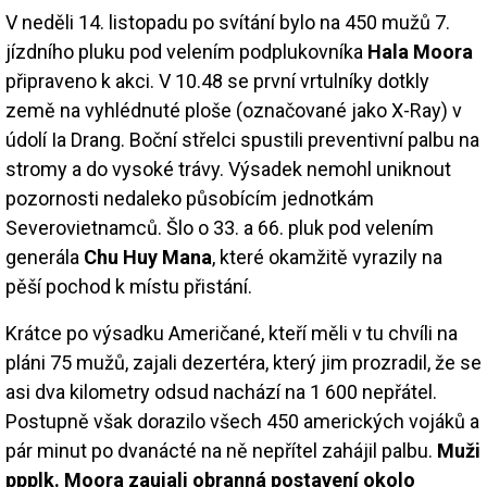
V neděli 14. listopadu po svítání bylo na 450 mužů 7.
jízdního pluku pod velením podplukovníka
Hala Moora
připraveno k akci. V 10.48 se první vrtulníky dotkly
země na vyhlédnuté ploše (označované jako X-Ray) v
údolí Ia Drang. Boční střelci spustili preventivní palbu na
stromy a do vysoké trávy. Výsadek nemohl uniknout
pozornosti nedaleko působícím jednotkám
Severovietnamců. Šlo o 33. a 66. pluk pod velením
generála
Chu Huy Mana
, které okamžitě vyrazily na
pěší pochod k místu přistání.
Krátce po výsadku Američané, kteří měli v tu chvíli na
pláni 75 mužů, zajali dezertéra, který jim prozradil, že se
asi dva kilometry odsud nachází na 1 600 nepřátel.
Postupně však dorazilo všech 450 amerických vojáků a
pár minut po dvanácté na ně nepřítel zahájil palbu.
Muži
ppplk. Moora zaujali obranná postavení okolo