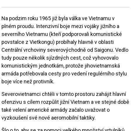
Na podzim roku 1965 již byla válka ve Vietnamu v
plném proudu. Intenzivní boje mezi vojáky jižního a
severního Vietnamu (kteří podporovali komunistické
povstalce z Vietkongu) probíhaly hlavně v oblasti
Centrální vrchoviny severovýchodně od Saigonu. Vedlo
tudy pouze několik sjízdných cest, což vyhovovalo
komunistickým jednotkám, protože jihovietnamská
armáda potřebovala cesty pro vedení regulérního stylu
boje více než protivník.
Severovietnamci chtěli v tomto prostoru zahájit hlavní
ofenzivu s cílem rozpůlit jižní Vietnam a ve stejné době
také velení americké armády začalo uvažovat o
vyzkoušení své nové aeromobilní taktiky.
Šlo o to, aby se za pomoci velkého množství vrtulníků