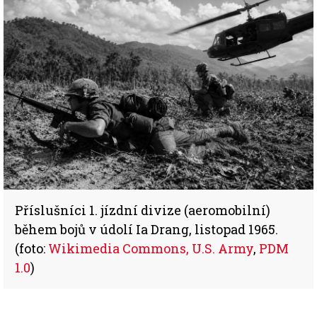
Příslušníci 1. jízdní divize (aeromobilní)
během bojů v údolí Ia Drang, listopad 1965.
(foto:
Wikimedia Commons, U.S. Army
,
PDM
1.0
)