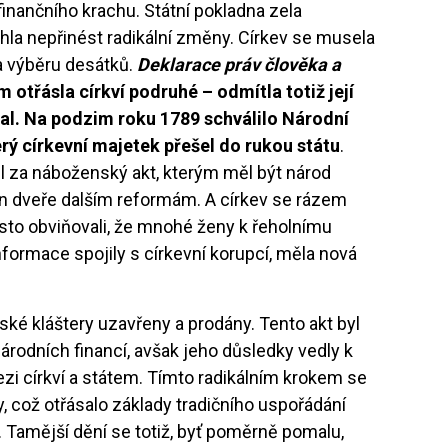
 finančního krachu. Státní pokladna zela
hla nepřinést radikální změny. Církev se musela
a výběru desátků.
Deklarace práv člověka a
otřásla církví podruhé – odmítla totiž její
al. Na podzim roku 1789 schválilo Národní
ý církevní majetek přešel do rukou státu
.
l za náboženský akt, kterým měl být národ
řán dveře dalším reformám. A církev se rázem
 často obviňovali, že mnohé ženy k řeholnímu
informace spojily s církevní korupcí, měla nová
ké kláštery uzavřeny a prodány. Tento akt byl
národních financí, avšak jeho důsledky vedly k
 církví a státem. Tímto radikálním krokem se
y, což otřásalo základy tradičního uspořádání
. Tamější dění se totiž, byť poměrně pomalu,