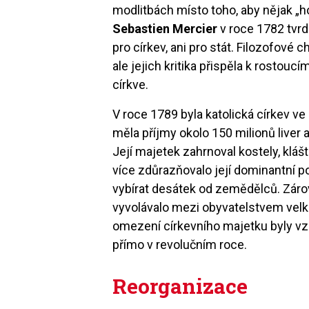
modlitbách místo toho, aby nějak „ho
Sebastien Mercier
v roce 1782 tvrdil
pro církev, ani pro stát. Filozofové 
ale jejich kritika přispěla k rostoucí
církve.
V roce 1789 byla katolická církev ve 
měla příjmy okolo 150 milionů liver a
Její majetek zahrnoval kostely, klášt
více zdůrazňovalo její dominantní p
vybírat desátek od zemědělců. Zár
vyvolávalo mezi obyvatelstvem velko
omezení církevního majetku byly v
přímo v revolučním roce.
Reorganizace