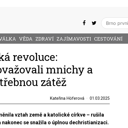
VÁLKA
VĚDA
ZDRAVÍ
ZAJÍMAVOSTI
CESTOVÁNÍ
ká revoluce:
ovažovali mnichy a
otřebnou zátěž
Kateřina Höferová
01.03.2025
nila vztah země a katolické církve – rušila
y a nakonec se snažila o úplnou dechristianizaci.