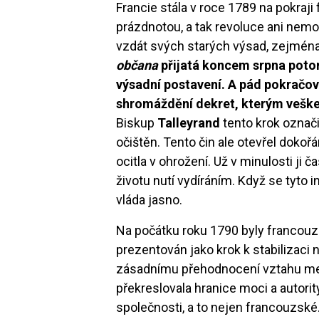
Francie stála v roce 1789 na pokraji
prázdnotou, a tak revoluce ani nemo
vzdát svých starých výsad, zejmén
občana
přijatá koncem srpna potom 
výsadní postavení. A pád pokračov
shromáždění dekret, kterým vešker
Biskup
Talleyrand
tento krok označi
očištěn. Tento čin ale otevřel doko
ocitla v ohrožení. Už v minulosti ji
životu nutí vydíráním. Když se tyto 
vláda jasno.
Na počátku roku 1790 byly francouzs
prezentován jako krok k stabilizaci 
zásadnímu přehodnocení vztahu mezi
překreslovala hranice moci a autorit
společnosti, a to nejen francouzské