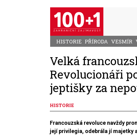
Přejít
k
hlavnímu
obsahu
HISTORIE
PŘÍRODA
VESMÍR
Velká francouzs
Revolucionáři p
jeptišky za nep
HISTORIE
Francouzská revoluce navždy promě
její privilegia, odebrála jí majetk