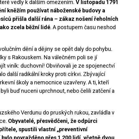
 které vedly k dalším omezením.
V listopadu 1791
í kněžím používat náboženské budovy a
síců přišla další rána – zákaz nošení řeholních
ako zcela běžní lidé
. A postupem času neshod
volučním dění a dějiny se opět daly do pohybu.
álky s Rakouskem. Na válečném poli se jí
jít viník: duchovní! Obviňovali je ze spojenectví
o další radikální kroky proti církvi. Zbývající
kevní školy a nemocnice uzavřeny. A ti, kteří
, byli buď nuceni uprchnout, nebo čelili zatčení a
ouzského Verdunu do pruských rukou, zavládla v
uce.
Obyvatelé, přesvědčeni, že odpůrci
tele, spustili vlastní „preventivní
 bylo povražděno přes 1 200 lidí, včetně dvou