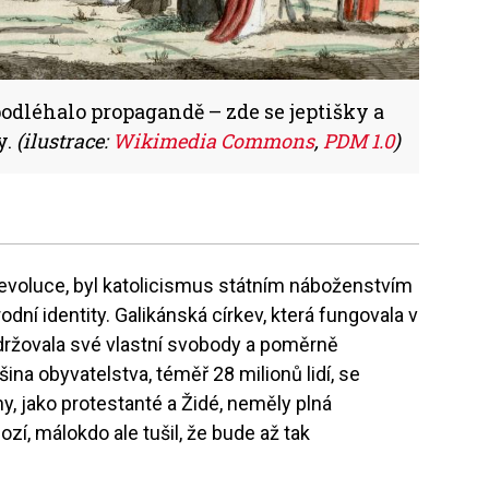
podléhalo propagandě – zde se jeptišky a
y.
(ilustrace:
Wikimedia Commons
,
PDM 1.0
)
revoluce, byl katolicismus státním náboženstvím
ní identity. Galikánská církev, která fungovala v
 udržovala své vlastní svobody a poměrně
ina obyvatelstva, téměř 28 milionů lidí, se
y, jako protestanté a Židé, neměly plná
í, málokdo ale tušil, že bude až tak