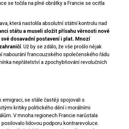
luce se točila na plné obrátky a Francie se ocitla
ava, která nastolila absolutní státní kontrolu nad
ci státu a museli složit přísahu věrnosti nové
 své dosavadní postavení i plat. Mnozí
zahraničí
. Už by se zdálo, že vše prošlo nějak
ální nabourání francouzského společenského řádu
Semínka nepřátelství a zpochybňování revolučních
k emigraci, se stále častěji spojovali s
itými kritiky politického dění i morálními
álům. V mnoha regionech Francie narůstala
 posilovalo lidovou podporu kontrarevoluce.