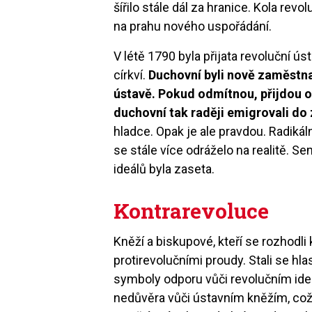
šířilo stále dál za hranice. Kola revo
na prahu nového uspořádání.
V létě 1790 byla přijata revoluční úst
církví.
Duchovní byli nově zaměstnan
ústavě. Pokud odmítnou, přijdou o
duchovní tak raději emigrovali do 
hladce. Opak je ale pravdou. Radik
se stále více odráželo na realitě. 
ideálů byla zaseta.
Kontrarevoluce
Kněží a biskupové, kteří se rozhodli 
protirevolučními proudy. Stali se hlas
symboly odporu vůči revolučním ide
nedůvěra vůči ústavním kněžím, což