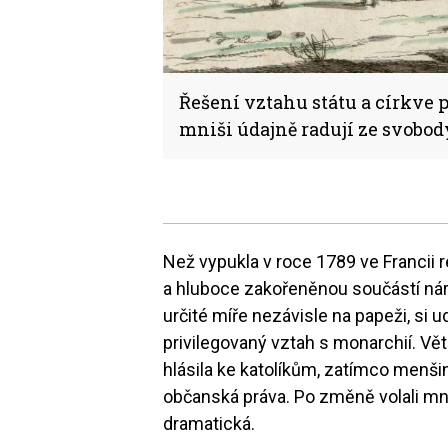
Řešení vztahu státu a církve 
mniši údajně radují ze svobod
Než vypukla v roce 1789 ve Francii 
a hluboce zakořeněnou součástí národ
určité míře nezávisle na papeži, si
privilegovaný vztah s monarchií. Větš
hlásila ke katolíkům, zatímco menšin
občanská práva. Po změně volali mnoz
dramatická.