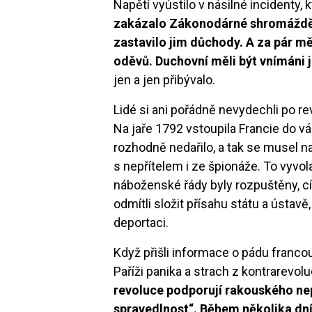
Napětí vyústilo v násilné incidenty,
zakázalo Zákonodárné shromážděn
zastavilo jim důchody. A za pár mě
oděvů. Duchovní měli být vnímáni j
jen a jen přibývalo.
Lidé si ani pořádně nevydechli po re
Na jaře 1792 vstoupila Francie do v
rozhodně nedařilo, a tak se musel na
s nepřítelem i ze špionáže. To vyvolal
náboženské řády byly rozpuštěny, cír
odmítli složit přísahu státu a ústavě
deportaci.
Když přišli informace o pádu franc
Paříži panika a strach z kontrarevol
revoluce podporují rakouského nepří
spravedlnost“. Během několika dní