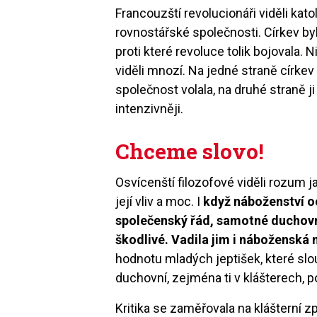
Francouzští revolucionáři viděli kato
rovnostářské společnosti. Církev by
proti které revoluce tolik bojovala. 
viděli mnozí. Na jedné straně církev
společnost volala, na druhé straně ji 
intenzivněji.
Chceme slovo!
Osvícenští filozofové viděli rozum ja
její vliv a moc. I
když náboženství o
společenský řád, samotné duchovní
škodlivé. Vadila jim i náboženská
hodnotu mladých jeptišek, které sl
duchovní, zejména ti v klášterech, 
Kritika se zaměřovala na klášterní zp