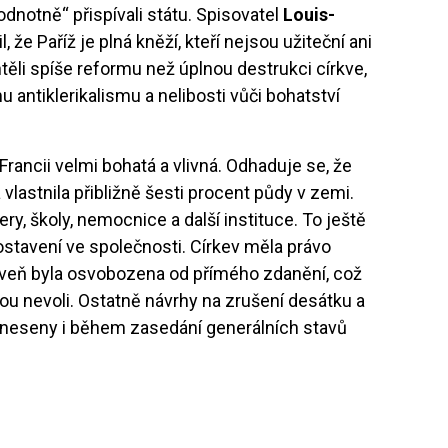
dnotně“ přispívali státu. Spisovatel
Louis-
, že Paříž je plná kněží, kteří nejsou užiteční ani
chtěli spíše reformu než úplnou destrukci církve,
mu antiklerikalismu a nelibosti vůči bohatství
Francii velmi bohatá a vlivná. Odhaduje se, že
 vlastnila přibližně šesti procent půdy v zemi.
ery, školy, nemocnice a další instituce. To ještě
ostavení ve společnosti. Církev měla právo
oveň byla osvobozena od přímého zdanění, což
u nevoli. Ostatně návrhy na zrušení desátku a
zneseny i během zasedání generálních stavů