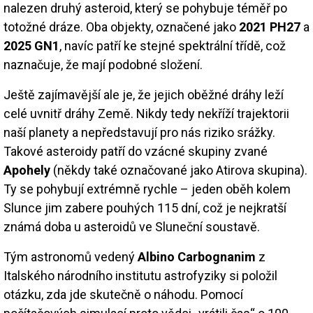
nalezen druhý asteroid, který se pohybuje téměř po
totožné dráze. Oba objekty, označené jako
2021 PH27
a
2025 GN1
, navíc patří ke stejné spektrální třídě, což
naznačuje, že mají podobné složení.
Ještě zajímavější ale je, že jejich oběžné dráhy leží
celé uvnitř dráhy Země. Nikdy tedy nekříží trajektorii
naší planety a nepředstavují pro nás riziko srážky.
Takové asteroidy patří do vzácné skupiny zvané
Apohely
(někdy také označované jako Atirova skupina).
Ty se pohybují extrémně rychle – jeden oběh kolem
Slunce jim zabere pouhých 115 dní, což je nejkratší
známá doba u asteroidů ve Sluneční soustavě.
Tým astronomů vedený
Albino Carbognanim
z
Italského národního institutu astrofyziky si položil
otázku, zda jde skutečně o náhodu. Pomocí