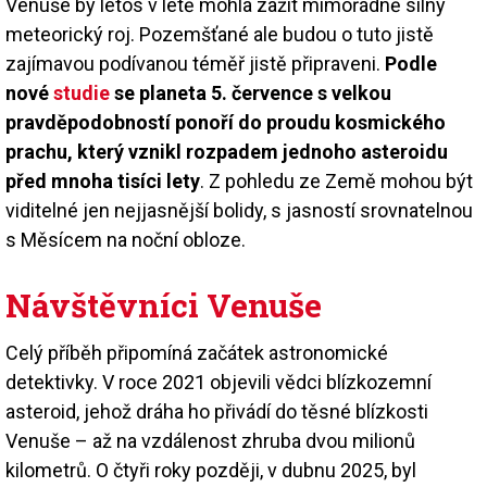
Venuše by letos v létě mohla zažít mimořádně silný
meteorický roj. Pozemšťané ale budou o tuto jistě
zajímavou podívanou téměř jistě připraveni.
Podle
nové
studie
se planeta 5. července s velkou
pravděpodobností ponoří do proudu kosmického
prachu, který vznikl rozpadem jednoho asteroidu
před mnoha tisíci lety
. Z pohledu ze Země mohou být
viditelné jen nejjasnější bolidy, s jasností srovnatelnou
s Měsícem na noční obloze.
Návštěvníci Venuše
Celý příběh připomíná začátek astronomické
detektivky. V roce 2021 objevili vědci blízkozemní
asteroid, jehož dráha ho přivádí do těsné blízkosti
Venuše – až na vzdálenost zhruba dvou milionů
kilometrů. O čtyři roky později, v dubnu 2025, byl