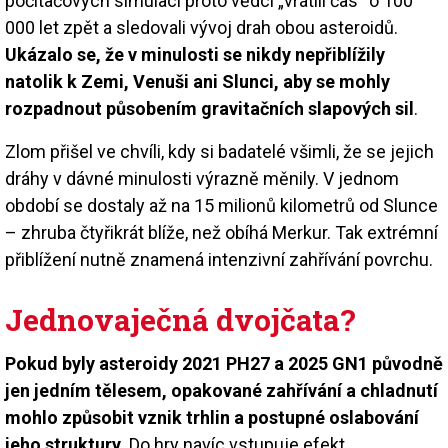
počítačových simulací proto vědci „vrátili čas“ o 100
000 let zpět a sledovali vývoj drah obou asteroidů.
Ukázalo se, že v minulosti se nikdy nepřiblížily
natolik k Zemi, Venuši ani Slunci, aby se mohly
rozpadnout působením gravitačních slapových sil
.
Zlom přišel ve chvíli, kdy si badatelé všimli, že se jejich
dráhy v dávné minulosti výrazně měnily. V jednom
období se dostaly až na 15 milionů kilometrů od Slunce
– zhruba čtyřikrát blíže, než obíhá Merkur. Tak extrémní
přiblížení nutně znamená intenzivní zahřívání povrchu.
Jednovaječná dvojčata?
Pokud byly asteroidy 2021 PH27 a 2025 GN1 původně
jen jedním tělesem, opakované zahřívání a chladnutí
mohlo způsobit vznik trhlin a postupné oslabování
jeho struktury
. Do hry navíc vstupuje efekt