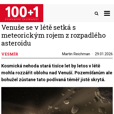
Přejít
k
hlavnímu
obsahu
Venuše se v létě setká s
meteorickým rojem z rozpadlého
asteroidu
VESMÍR
Martin Reichman
29.01.2026
Kosmická nehoda stará tisíce let by letos v létě
mohla rozzářit oblohu nad Venuší. Pozemšťanům ale
bohužel zůstane tato podívaná téměř jistě skrytá.