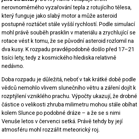
nerovnoměrného vyzařování tepla z rotujícího tělesa,
který funguje jako slabý motor a může asteroid
postupně roztáčet stále vyšší rychlostí. Podle simulací
mohl právě souběh prasklin v materiálu a zrychlující se
rotace vést k tomu, že se původní asteroid rozlomil na
dva kusy. K rozpadu pravděpodobně došlo před 17–21
tisíci lety, tedy z kosmického hlediska relativně
nedávno.
Doba rozpadu je důležitá, neboť v tak krátké době podle
vědců nemohlo vlivem slunečního větru a záření dojít k
rozptýlení vzniklého prachu. Výpočty ukazují, že drobné
částice o velikosti zhruba milimetru mohou stále obíhat
kolem Slunce po podobné dráze – a že se s nimi
Venuše letos v červenci setká. Právě tehdy by její
atmosféru mohl rozzářit meteorický roj.