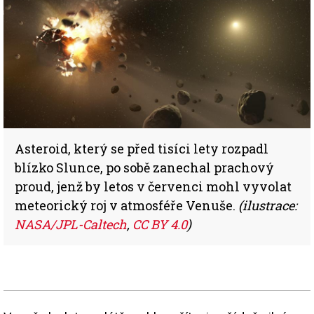
Asteroid, který se před tisíci lety rozpadl
blízko Slunce, po sobě zanechal prachový
proud, jenž by letos v červenci mohl vyvolat
meteorický roj v atmosféře Venuše.
(ilustrace:
NASA/JPL-Caltech
,
CC BY 4.0
)