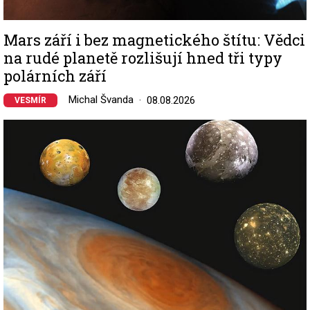
Mars září i bez magnetického štítu: Vědci
na rudé planetě rozlišují hned tři typy
polárních září
Michal Švanda
08.08.2026
VESMÍR
Image