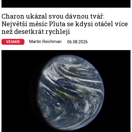
Charon ukázal svou dávnou tvář:
Největší měsíc Pluta se kdysi otáčel více
než desetkrát rychleji
Martin Reichman
06.08.2026
VESMÍR
Image