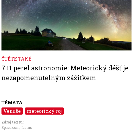
ČTĚTE TAKÉ
7+1 perel astronomie: Meteorický déšť je
nezapomenutelným zážitkem
TÉMATA
Venuše
meteorický roj
Zdroj textu:
Space.com
,
Icarus