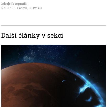
Zdroje fotografii:
NASA/JPL-Caltech
,
CC BY 4.0
Další články v sekci
Image