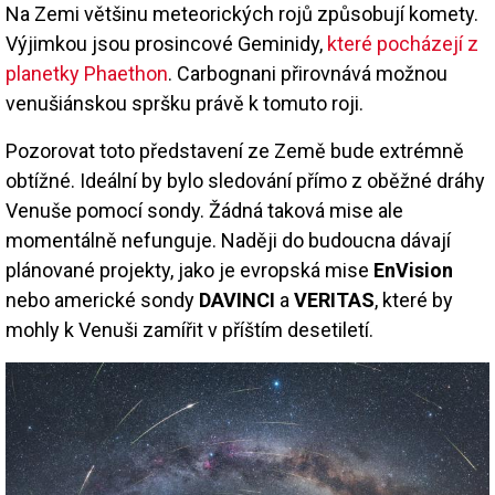
Na Zemi většinu meteorických rojů způsobují komety.
Výjimkou jsou prosincové Geminidy,
které pocházejí z
planetky Phaethon
. Carbognani přirovnává možnou
venušiánskou spršku právě k tomuto roji.
Pozorovat toto představení ze Země bude extrémně
obtížné. Ideální by bylo sledování přímo z oběžné dráhy
Venuše pomocí sondy. Žádná taková mise ale
momentálně nefunguje. Naději do budoucna dávají
plánované projekty, jako je evropská mise
EnVision
nebo americké sondy
DAVINCI
a
VERITAS
, které by
mohly k Venuši zamířit v příštím desetiletí.
Image