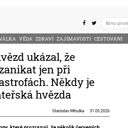
VÁLKA
VĚDA
ZDRAVÍ
ZAJÍMAVOSTI
CESTOVÁNÍ
vězd ukázal, že
anikat jen při
strofách. Někdy je
mateřská hvězda
Stanislav Mihulka
31.05.2026
py, které prozrazují, že několik červených