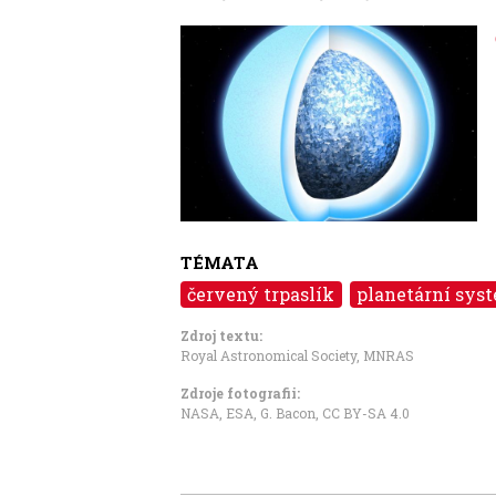
Image
TÉMATA
červený trpaslík
planetární sys
Zdroj textu:
Royal Astronomical Society
,
MNRAS
Zdroje fotografii:
NASA, ESA, G. Bacon
,
CC BY-SA 4.0