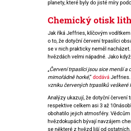
planety, které byly do jisté míry po
Chemický otisk lit
Jak říká Jeffries, klíčovým vodítkem
o to, že dotyční červení trpaslíci ob
se v nich prakticky neměl nacházet. 
hvězdách velmi nápadné. Jako když 
„
Červení trpaslíci jsou sice menší a c
mimořádně horké
,“
dodává
Jeffries.
vzniku červených trpaslíků veškeré 
Analýzy ukazují, že dotyční červení 
respektive celkem asi 3 až 10násobk
obohatilo jejich atmosféry. Vědcům
hvězdokupách bývají navzájem chemi
se některé z hvězd liší od ostatních.