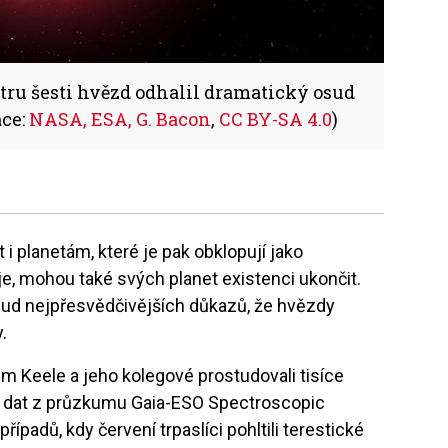
tru šesti hvězd odhalil dramatický osud
ace:
NASA, ESA, G. Bacon
,
CC BY-SA 4.0
)
 i planetám, které je pak obklopují jako
je, mohou také svých planet existenci ukončit.
sud nejpřesvědčivějších důkazů, že hvězdy
.
ém Keele a jeho kolegové prostudovali tisíce
 dat z průzkumu Gaia-ESO Spectroscopic
případů, kdy červení trpaslíci pohltili terestické