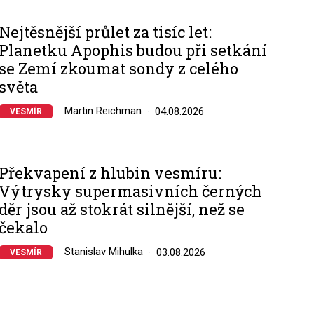
Nejtěsnější průlet za tisíc let:
Planetku Apophis budou při setkání
se Zemí zkoumat sondy z celého
světa
Martin Reichman
04.08.2026
VESMÍR
Překvapení z hlubin vesmíru:
Výtrysky supermasivních černých
děr jsou až stokrát silnější, než se
čekalo
Stanislav Mihulka
03.08.2026
VESMÍR