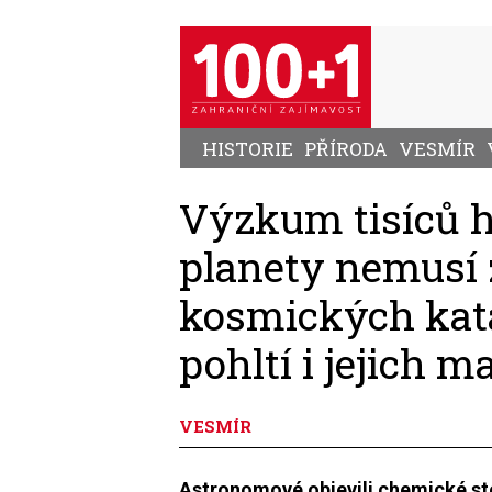
Přejít
k
hlavnímu
obsahu
HISTORIE
PŘÍRODA
VESMÍR
Výzkum tisíců h
planety nemusí z
kosmických kata
pohltí i jejich 
VESMÍR
Astronomové objevili chemické sto