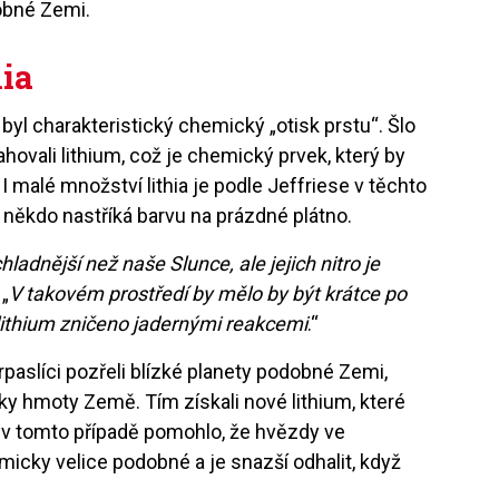
dobné Zemi.
hia
 byl charakteristický chemický „otisk prstu“. Šlo
sahovali lithium, což je chemický prvek, který by
I malé množství lithia je podle Jeffriese v těchto
někdo nastříká barvu na prázdné plátno.
hladnější než naše Slunce, ale jejich nitro je
 „
V takovém prostředí by mělo by být krátce po
lithium zničeno jadernými reakcemi
.“
trpaslíci pozřeli blízké planety podobné Zemi,
y hmoty Země. Tím získali nové lithium, které
 v tomto případě pomohlo, že hvězdy ve
cky velice podobné a je snazší odhalit, když