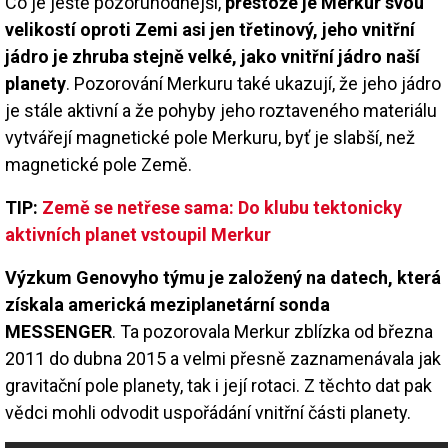
Co je ještě pozoruhodnější,
přestože je Merkur svou
velikostí oproti Zemi asi jen třetinový, jeho vnitřní
jádro je zhruba stejně velké, jako vnitřní jádro naší
planety
. Pozorování Merkuru také ukazují, že jeho jádro
je stále aktivní a že pohyby jeho roztaveného materiálu
vytvářejí magnetické pole Merkuru, byť je slabší, než
magnetické pole Země.
TIP:
Země se netřese sama: Do klubu tektonicky
aktivních planet vstoupil Merkur
Výzkum Genovyho týmu je založený na datech, která
získala americká meziplanetární sonda
MESSENGER
. Ta pozorovala Merkur zblízka od března
2011 do dubna 2015 a velmi přesně zaznamenávala jak
gravitační pole planety, tak i její rotaci. Z těchto dat pak
vědci mohli odvodit uspořádání vnitřní části planety.