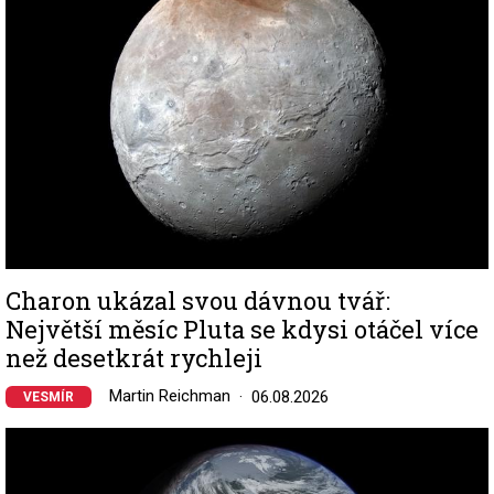
Charon ukázal svou dávnou tvář:
Největší měsíc Pluta se kdysi otáčel více
než desetkrát rychleji
Martin Reichman
06.08.2026
VESMÍR
Image