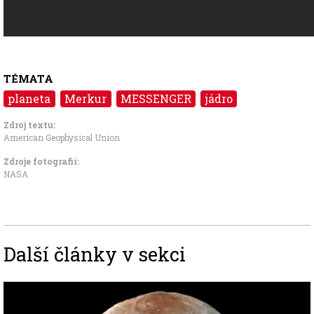
TÉMATA
planeta
Merkur
MESSENGER
jádro
Zdroj textu:
American Geophysical Union
Zdroje fotografii:
NASA
Další články v sekci
Image