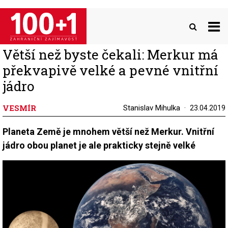
Přejít
k
hlavnímu
obsahu
Větší než byste čekali: Merkur má
překvapivě velké a pevné vnitřní
jádro
VESMÍR
Stanislav Mihulka
23.04.2019
Planeta Země je mnohem větší než Merkur. Vnitřní
jádro obou planet je ale prakticky stejně velké