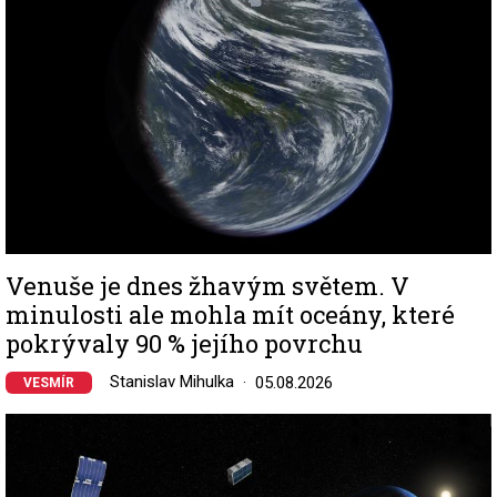
Venuše je dnes žhavým světem. V
minulosti ale mohla mít oceány, které
pokrývaly 90 % jejího povrchu
Stanislav Mihulka
05.08.2026
VESMÍR
Image