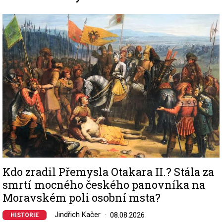
Image
Kdo zradil Přemysla Otakara II.? Stála za
smrtí mocného českého panovníka na
Moravském poli osobní msta?
Jindřich Kačer
08.08.2026
HISTORIE