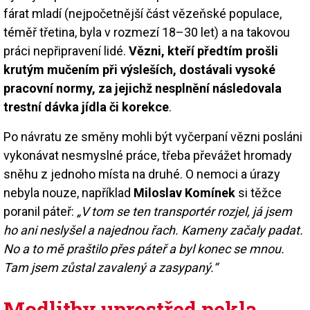
fárat mladí (nejpočetnější část vězeňské populace,
téměř třetina, byla v rozmezí 18–30 let) a na takovou
práci nepřipravení lidé.
Vězni, kteří předtím prošli
krutým mučením při výsleších, dostávali vysoké
pracovní normy, za jejichž nesplnění následovala
trestní dávka jídla či korekce
.
Po návratu ze směny mohli být vyčerpaní vězni posláni
vykonávat nesmyslné práce, třeba převážet hromady
sněhu z jednoho místa na druhé. O nemoci a úrazy
nebyla nouze, například
Miloslav Komínek
si těžce
poranil páteř:
„V tom se ten transportér rozjel, já jsem
ho ani neslyšel a najednou řach. Kameny začaly padat.
No a to mě praštilo přes páteř a byl konec se mnou.
Tam jsem zůstal zavalený a zasypaný.“
Modlitby uprostřed pekla