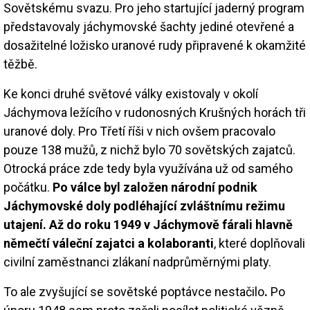
Sovětskému svazu. Pro jeho startující jaderný program
představovaly jáchymovské šachty jediné otevřené a
dosažitelné ložisko uranové rudy připravené k okamžité
těžbě.
Ke konci druhé světové války existovaly v okolí
Jáchymova ležícího v rudonosných Krušných horách tři
uranové doly. Pro Třetí říši v nich ovšem pracovalo
pouze 138 mužů, z nichž bylo 70 sovětských zajatců.
Otrocká práce zde tedy byla využívána už od samého
počátku.
Po válce byl založen národní podnik
Jáchymovské doly podléhající zvláštnímu režimu
utajení. Až do roku 1949 v Jáchymově fárali hlavně
němečtí váleční zajatci a kolaboranti
, které doplňovali
civilní zaměstnanci zlákaní nadprůměrnými platy.
To ale zvyšující se sovětské poptávce nestačilo
.
Po