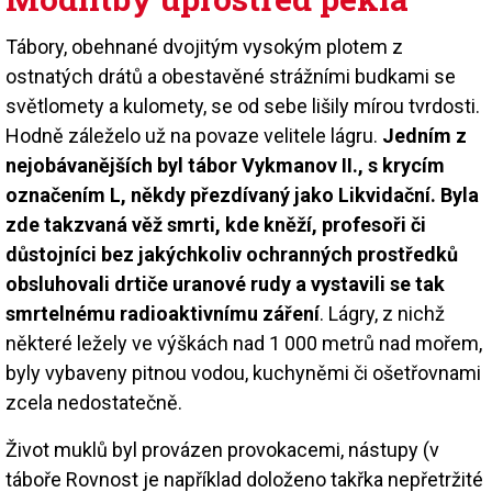
Tábory, obehnané dvojitým vysokým plotem z
ostnatých drátů a obestavěné strážními budkami se
světlomety a kulomety, se od sebe lišily mírou tvrdosti.
Hodně záleželo už na povaze velitele lágru.
Jedním z
nejobávanějších byl tábor Vykmanov II., s krycím
označením L, někdy přezdívaný jako Likvidační. Byla
zde takzvaná věž smrti, kde kněží, profesoři či
důstojníci bez jakýchkoliv ochranných prostředků
obsluhovali drtiče uranové rudy a vystavili se tak
smrtelnému radioaktivnímu záření
. Lágry, z nichž
některé ležely ve výškách nad 1 000 metrů nad mořem,
byly vybaveny pitnou vodou, kuchyněmi či ošetřovnami
zcela nedostatečně.
Život muklů byl provázen provokacemi, nástupy (v
táboře Rovnost je například doloženo takřka nepřetržité