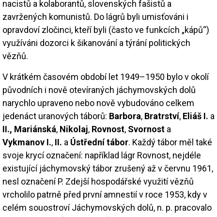
nacistů a kolaborantů, slovenských fašistů a
zavržených komunistů. Do lágrů byli umisťováni i
opravdoví zločinci, kteří byli (často ve funkcích „kápů“)
využíváni dozorci k šikanování a týrání politických
vězňů.
V krátkém časovém období let 1949–1950 bylo v okolí
původních i nově otevíraných jáchymovských dolů
narychlo upraveno nebo nově vybudováno celkem
jedenáct uranových táborů:
Barbora
,
Bratrství
,
Eliáš I.
a
II.,
Mariánská
,
Nikolaj
,
Rovnost
,
Svornost
a
Vykmanov I.
,
II.
a
Ústřední tábor
. Každý tábor měl také
svoje krycí označení: například lágr Rovnost, nejdéle
existující jáchymovský tábor zrušený až v červnu 1961,
nesl označení P. Zdejší hospodářské využití vězňů
vrcholilo patrně před první amnestií v roce 1953, kdy v
celém souostroví Jáchymovských dolů, n. p. pracovalo