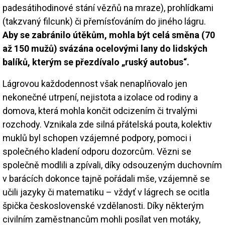
padesátihodinové stání vězňů na mraze), prohlídkami
(takzvaný filcunk) či přemísťováním do jiného lágru.
Aby se zabránilo útěkům, mohla být celá směna (70
až 150 mužů) svázána ocelovými lany do lidských
balíků, kterým se přezdívalo „ruský autobus“.
Lágrovou každodennost však nenaplňovalo jen
nekonečné utrpení, nejistota a izolace od rodiny a
domova, která mohla končit odcizením či trvalými
rozchody. Vznikala zde silná přátelská pouta, kolektiv
muklů byl schopen vzájemné podpory, pomoci i
společného kladení odporu dozorcům. Vězni se
společně modlili a zpívali, díky odsouzeným duchovním
v barácích dokonce tajně pořádali mše, vzájemně se
učili jazyky či matematiku – vždyť v lágrech se ocitla
špička československé vzdělanosti. Díky některým
civilním zaměstnancům mohli posílat ven motáky,