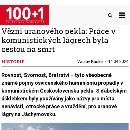
Přejít
k
hlavnímu
obsahu
Vězni uranového pekla: Práce v
komunistických lágrech byla
cestou na smrt
HISTORIE
Václav Kaška
14.04.2024
Rovnost, Svornost, Bratrství – tyto všeobecně
známé pojmy osvícenského humanismu propadly v
komunistickém Československu peklu. S ďábelským
úšklebkem byly používány jako názvy pro místa
nenávisti, otrocké práce a vraždění, pro uranové
lágry na Jáchymovsku.