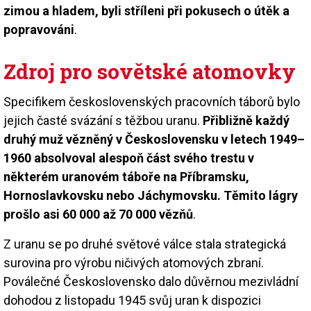
zimou a hladem, byli stříleni při pokusech o útěk a
popravováni
.
Zdroj pro sovětské atomovky
Specifikem československých pracovních táborů bylo
jejich časté svázání s těžbou uranu.
Přibližně každý
druhý muž vězněný v Československu v letech 1949–
1960 absolvoval alespoň část svého trestu v
některém uranovém táboře na Příbramsku,
Hornoslavkovsku nebo Jáchymovsku. Těmito lágry
prošlo asi 60 000 až 70 000 vězňů
.
Z uranu se po druhé světové válce stala strategická
surovina pro výrobu ničivých atomových zbraní.
Poválečné Československo dalo důvěrnou mezivládní
dohodou z listopadu 1945 svůj uran k dispozici