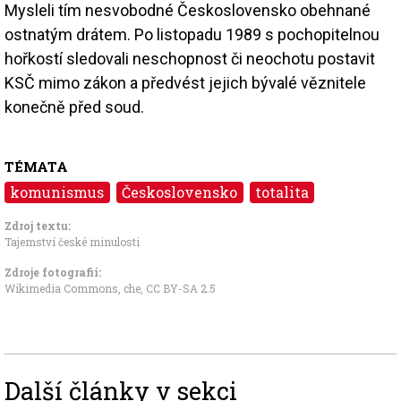
Mysleli tím nesvobodné Československo obehnané
ostnatým drátem. Po listopadu 1989 s pochopitelnou
hořkostí sledovali neschopnost či neochotu postavit
KSČ mimo zákon a předvést jejich bývalé věznitele
konečně před soud.
TÉMATA
komunismus
Československo
totalita
Zdroj textu:
Tajemství české minulosti
Zdroje fotografii:
Wikimedia Commons, che
,
CC BY-SA 2.5
Další články v sekci