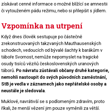
získávat cenné informace o možné blížící se amnestii
či vytouženém pádu režimu, nebo si přilepšit s jídlem.
Vzpomínka na utrpení
Když dnes člověk sestupuje po částečně
zrekonstruovaných takzvaných Mauthausenských
schodech, vedoucích od bývalé šachty k barákům v
táboře Svornost, nemůže nepomyslet na tragické
osudy tisíců vězňů československých uranových
táborů.
Po návratu zůstávali občany druhé kategorie,
nemohli nastoupit do svých původních zaměstnání,
StB je vedla v záznamech jako nepřátelské osoby a
neustále je sledovala
.
Muklové, navrátivší se s podlomeným zdravím, proto
říkali, že menší vězení jim pouze vyměnili za větší.