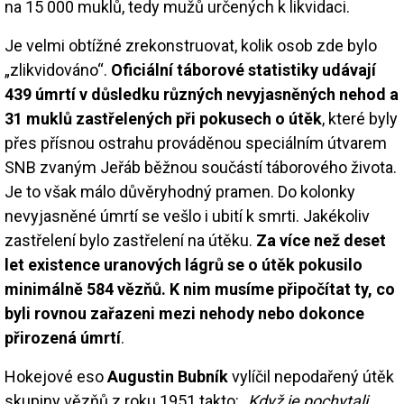
na 15 000 muklů, tedy mužů určených k likvidaci.
Je velmi obtížné zrekonstruovat, kolik osob zde bylo
„zlikvidováno“.
Oficiální táborové statistiky udávají
439 úmrtí v důsledku různých nevyjasněných nehod a
31 muklů zastřelených při pokusech o útěk
, které byly
přes přísnou ostrahu prováděnou speciálním útvarem
SNB zvaným Jeřáb běžnou součástí táborového života.
Je to však málo důvěryhodný pramen. Do kolonky
nevyjasněné úmrtí se vešlo i ubití k smrti. Jakékoliv
zastřelení bylo zastřelení na útěku.
Za více než deset
let existence uranových lágrů se o útěk pokusilo
minimálně 584 vězňů. K nim musíme připočítat ty, co
byli rovnou zařazeni mezi nehody nebo dokonce
přirozená úmrtí
.
Hokejové eso
Augustin Bubník
vylíčil nepodařený útěk
skupiny vězňů z roku 1951 takto:
„Když je pochytali,