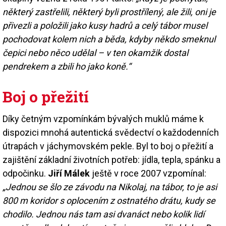
některý zastřelili, některý byli prostřílený, ale žili, oni je
přivezli a položili jako kusy hadrů a celý tábor musel
pochodovat kolem nich a běda, kdyby někdo smeknul
čepici nebo něco udělal – v ten okamžik dostal
pendrekem a zbili ho jako koně.“
Boj o přežití
Díky četným vzpomínkám bývalých muklů máme k
dispozici mnohá autentická svědectví o každodenních
útrapách v jáchymovském pekle. Byl to boj o přežití a
zajištění základní životních potřeb: jídla, tepla, spánku a
odpočinku.
Jiří Málek
ještě v roce 2007 vzpomínal:
„Jednou se šlo ze závodu na Nikolaj, na tábor, to je asi
800 m koridor s oplocením z ostnatého drátu, kudy se
chodilo. Jednou nás tam asi dvanáct nebo kolik lidí