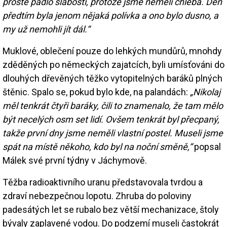
prostě padlo slabostí, protože jsme neměli chleba. Den
předtím byla jenom nějaká polívka a ono bylo dusno, a
my už nemohli jít dál.“
Muklové, oblečení pouze do lehkých mundůrů, mnohdy
zděděných po německých zajatcích, byli umísťováni do
dlouhých dřevěných těžko vytopitelných baráků plných
štěnic. Spalo se, pokud bylo kde, na palandách:
„Nikolaj
měl tenkrát čtyři baráky, čili to znamenalo, že tam mělo
být necelých osm set lidí. Ovšem tenkrát byl přecpaný,
takže první dny jsme neměli vlastní postel. Museli jsme
spát na místě někoho, kdo byl na noční směně,“
popsal
Málek své první týdny v Jáchymově.
Těžba radioaktivního uranu představovala tvrdou a
zdraví nebezpečnou lopotu. Zhruba do poloviny
padesátých let se rubalo bez větší mechanizace, štoly
bývaly zaplavené vodou. Do podzemí museli častokrát