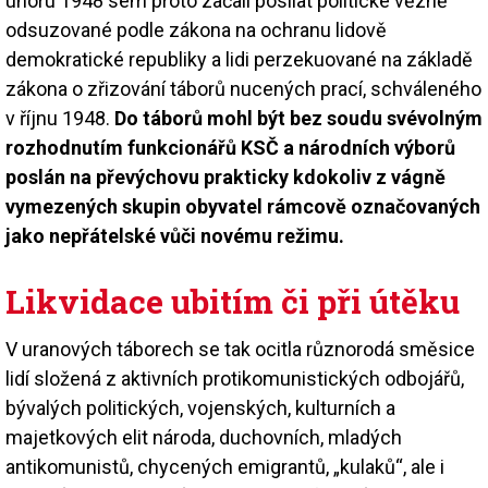
únoru 1948 sem proto začali posílat politické vězně
odsuzované podle zákona na ochranu lidově
demokratické republiky a lidi perzekuované na základě
zákona o zřizování táborů nucených prací, schváleného
v říjnu 1948.
Do táborů mohl být bez soudu svévolným
rozhodnutím funkcionářů KSČ a národních výborů
poslán na převýchovu prakticky kdokoliv z vágně
vymezených skupin obyvatel rámcově označovaných
jako nepřátelské vůči novému režimu.
Likvidace ubitím či při útěku
V uranových táborech se tak ocitla různorodá směsice
lidí složená z aktivních protikomunistických odbojářů,
bývalých politických, vojenských, kulturních a
majetkových elit národa, duchovních, mladých
antikomunistů, chycených emigrantů, „kulaků“, ale i