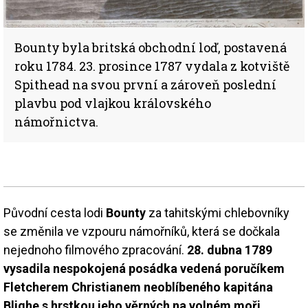
Bounty byla britská obchodní loď, postavená
roku 1784. 23. prosince 1787 vydala z kotviště
Spithead na svou první a zároveň poslední
plavbu pod vlajkou královského
námořnictva.
Původní cesta lodi
Bounty
za tahitskými chlebovníky
se změnila ve vzpouru námořníků, která se dočkala
nejednoho filmového zpracování.
28. dubna 1789
vysadila nespokojená posádka vedená poručíkem
Fletcherem Christianem neoblíbeného kapitána
Blighe s hrstkou jeho věrných na volném moři
.