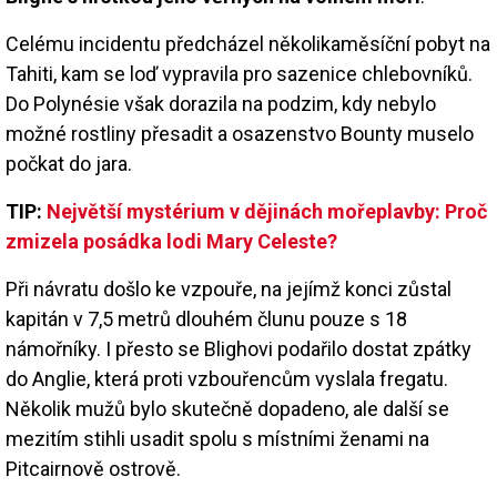
Celému incidentu předcházel několikaměsíční pobyt na
Tahiti, kam se loď vypravila pro sazenice chlebovníků.
Do Polynésie však dorazila na podzim, kdy nebylo
možné rostliny přesadit a osazenstvo Bounty muselo
počkat do jara.
TIP:
Největší mystérium v dějinách mořeplavby: Proč
zmizela posádka lodi Mary Celeste?
Při návratu došlo ke vzpouře, na jejímž konci zůstal
kapitán v 7,5 metrů dlouhém člunu pouze s 18
námořníky. I přesto se Blighovi podařilo dostat zpátky
do Anglie, která proti vzbouřencům vyslala fregatu.
Několik mužů bylo skutečně dopadeno, ale další se
mezitím stihli usadit spolu s místními ženami na
Pitcairnově ostrově.