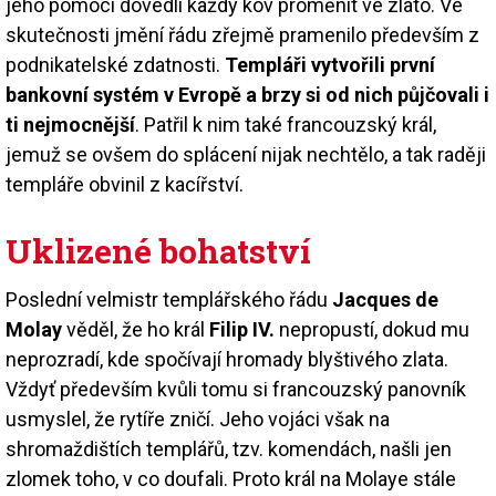
jeho pomocí dovedli každý kov proměnit ve zlato. Ve
skutečnosti jmění řádu zřejmě pramenilo především z
podnikatelské zdatnosti.
Templáři vytvořili první
bankovní systém v Evropě a brzy si od nich půjčovali i
ti nejmocnější
. Patřil k nim také francouzský král,
jemuž se ovšem do splácení nijak nechtělo, a tak raději
templáře obvinil z kacířství.
Uklizené bohatství
Poslední velmistr templářského řádu
Jacques de
Molay
věděl, že ho král
Filip IV.
nepropustí, dokud mu
neprozradí, kde spočívají hromady blyštivého zlata.
Vždyť především kvůli tomu si francouzský panovník
usmyslel, že rytíře zničí. Jeho vojáci však na
shromaždištích templářů, tzv. komendách, našli jen
zlomek toho, v co doufali. Proto král na Molaye stále