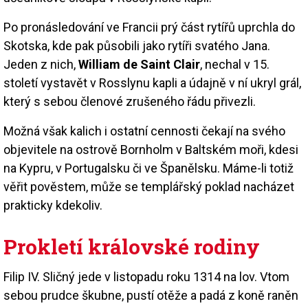
Po pronásledování ve Francii prý část rytířů uprchla do
Skotska, kde pak působili jako rytíři svatého Jana.
Jeden z nich,
William de Saint Clair
, nechal v 15.
století vystavět v Rosslynu kapli a údajně v ní ukryl grál,
který s sebou členové zrušeného řádu přivezli.
Možná však kalich i ostatní cennosti čekají na svého
objevitele na ostrově Bornholm v Baltském moři, kdesi
na Kypru, v Portugalsku či ve Španělsku. Máme-li totiž
věřit pověstem, může se templářský poklad nacházet
prakticky kdekoliv.
Prokletí královské rodiny
Filip IV. Sličný jede v listopadu roku 1314 na lov. Vtom
sebou prudce škubne, pustí otěže a padá z koně raněn