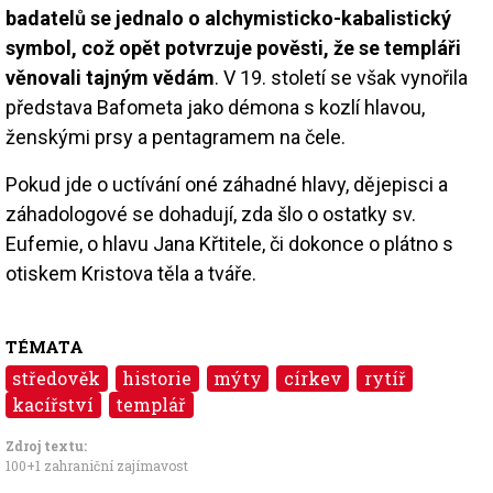
badatelů se jednalo o alchymisticko-kabalistický
symbol, což opět potvrzuje pověsti, že se templáři
věnovali tajným vědám
. V 19. století se však vynořila
představa Bafometa jako démona s kozlí hlavou,
ženskými prsy a pentagramem na čele.
Pokud jde o uctívání oné záhadné hlavy, dějepisci a
záhadologové se dohadují, zda šlo o ostatky sv.
Eufemie, o hlavu Jana Křtitele, či dokonce o plátno s
otiskem Kristova těla a tváře.
TÉMATA
středověk
historie
mýty
církev
rytíř
kacířství
templář
Zdroj textu:
100+1 zahraniční zajímavost