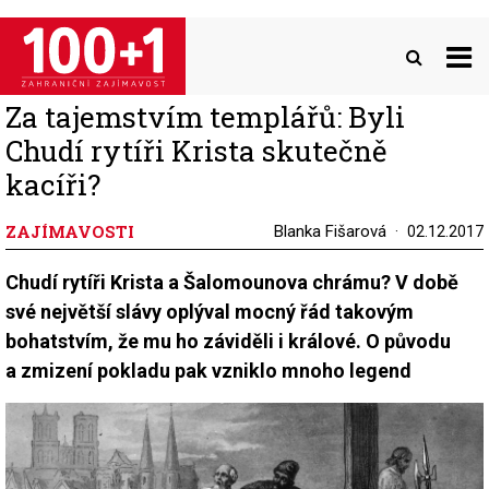
Přejít
k
hlavnímu
obsahu
Za tajemstvím templářů: Byli
Chudí rytíři Krista skutečně
kacíři?
ZAJÍMAVOSTI
Blanka Fišarová
02.12.2017
Chudí rytíři Krista a Šalomounova chrámu? V době
své největší slávy oplýval mocný řád takovým
bohatstvím, že mu ho záviděli i králové. O původu
a zmizení pokladu pak vzniklo mnoho legend