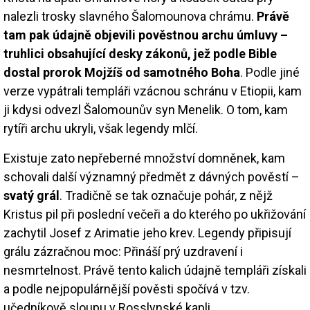
nalezli trosky slavného Šalomounova chrámu.
Právě
tam pak údajně objevili pověstnou archu úmluvy –
truhlici obsahující desky zákonů, jež podle Bible
dostal prorok Mojžíš od samotného Boha
. Podle jiné
verze vypátrali templáři vzácnou schránu v Etiopii, kam
ji kdysi odvezl Šalomounův syn Menelik. O tom, kam
rytíři archu ukryli, však legendy mlčí.
Existuje zato nepřeberné množství domněnek, kam
schovali další významný předmět z dávných pověstí –
svatý grál
. Tradičně se tak označuje pohár, z nějž
Kristus pil při poslední večeři a do kterého po ukřižování
zachytil Josef z Arimatie jeho krev. Legendy připisují
grálu zázračnou moc: Přináší prý uzdravení i
nesmrtelnost. Právě tento kalich údajně templáři získali
a podle nejpopulárnější pověsti spočívá v tzv.
učedníkově sloupu v Rosslynské kapli.