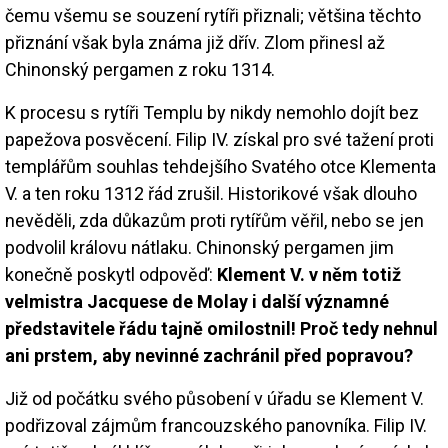
čemu všemu se souzení rytíři přiznali; většina těchto
přiznání však byla známa již dřív. Zlom přinesl až
Chinonský pergamen z roku 1314.
K procesu s rytíři Templu by nikdy nemohlo dojít bez
papežova posvěcení. Filip IV. získal pro své tažení proti
templářům souhlas tehdejšího Svatého otce Klementa
V. a ten roku 1312 řád zrušil. Historikové však dlouho
nevěděli, zda důkazům proti rytířům věřil, nebo se jen
podvolil královu nátlaku. Chinonský pergamen jim
konečně poskytl odpověď:
Klement V. v něm totiž
velmistra Jacquese de Molay i další významné
představitele řádu tajně omilostnil! Proč tedy nehnul
ani prstem, aby nevinné zachránil před popravou?
Již od počátku svého působení v úřadu se Klement V.
podřizoval zájmům francouzského panovníka. Filip IV.