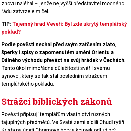
znovu naléhal – jenže nejvyšší představitel mocného
řádu zatvrzele mlčel.
TIP:
Tajemný hrad Veveří: Byl zde ukrytý templářský
poklad?
Podle pověsti nechal před svým zatčením zlato,
šperky i spisy o zapomenutém umění Orientu a
Dálného východu převézt na svůj hrádek v Čechách
.
Tento úkol mimořádné důležitosti svěřil svému
synovci, který se tak stal posledním strážcem
templářského pokladu.
Strážci biblických zákonů
Pověsti připisují templářům vlastnictví různých
tajuplných předmětů. Ve Svaté zemi sídlili Chudí rytíři
Krista na úpatí Chrámové hory a kousek odtud prý