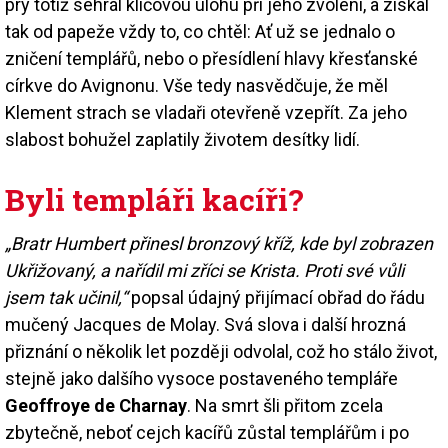
prý totiž sehrál klíčovou úlohu při jeho zvolení, a získal
tak od papeže vždy to, co chtěl: Ať už se jednalo o
zničení templářů, nebo o přesídlení hlavy křesťanské
církve do Avignonu. Vše tedy nasvědčuje, že měl
Klement strach se vladaři otevřeně vzepřít. Za jeho
slabost bohužel zaplatily životem desítky lidí.
Byli templáři kacíři?
„Bratr Humbert přinesl bronzový kříž, kde byl zobrazen
Ukřižovaný, a nařídil mi zříci se Krista. Proti své vůli
jsem tak učinil,“
popsal údajný přijímací obřad do řádu
mučený Jacques de Molay. Svá slova i další hrozná
přiznání o několik let později odvolal, což ho stálo život,
stejně jako dalšího vysoce postaveného templáře
Geoffroye de Charnay
. Na smrt šli přitom zcela
zbytečně, neboť cejch kacířů zůstal templářům i po