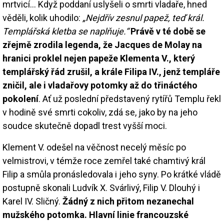
mrtvicí… Když poddaní uslyšeli o smrti vladaře, hned
věděli, kolik uhodilo:
„Nejdřív zesnul papež, teď král.
Templářská kletba se naplňuje.“
Právě v té době se
zřejmě zrodila legenda, že Jacques de Molay na
hranici proklel nejen papeže Klementa V., který
templářský řád zrušil, a krále Filipa IV., jenž templáře
zničil, ale i vladařovy potomky až do třináctého
pokolení
. Ať už poslední představený rytířů Templu řekl
v hodině své smrti cokoliv, zdá se, jako by na jeho
soudce skutečně dopadl trest vyšší moci.
Klement V. odešel na věčnost necelý měsíc po
velmistrovi, v témže roce zemřel také chamtivý král
Filip a smůla pronásledovala i jeho syny. Po krátké vládě
postupně skonali Ludvík X. Svárlivý, Filip V. Dlouhý i
Karel IV. Sličný.
Žádný z nich přitom nezanechal
mužského potomka. Hlavní linie francouzské