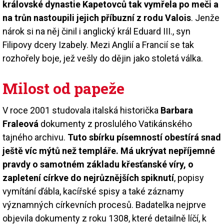
královské dynastie Kapetovců tak vymřela po meči a
na trůn nastoupili jejich příbuzní z rodu Valois
. Jenže
nárok si na něj činil i anglický král Eduard III., syn
Filipovy dcery Izabely. Mezi Anglií a Francií se tak
rozhořely boje, jež vešly do dějin jako stoletá válka.
Milost od papeže
V roce 2001 studovala italská historička
Barbara
Fraleová
dokumenty z proslulého Vatikánského
tajného archivu.
Tuto sbírku písemností obestírá snad
ještě víc mýtů než templáře. Má ukrývat nepříjemné
pravdy o samotném základu křesťanské víry, o
zapletení církve do nejrůznějších spiknutí
, popisy
vymítání ďábla, kacířské spisy a také záznamy
významných církevních procesů. Badatelka nejprve
objevila dokumenty z roku 1308, které detailně líčí, k