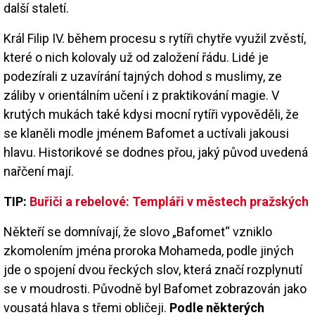
další staletí.
Král Filip IV. během procesu s rytíři chytře využil zvěstí,
které o nich kolovaly už od založení řádu. Lidé je
podezírali z uzavírání tajných dohod s muslimy, ze
záliby v orientálním učení i z praktikování magie. V
krutých mukách také kdysi mocní rytíři vypověděli, že
se klaněli modle jménem Bafomet a uctívali jakousi
hlavu. Historikové se dodnes přou, jaký původ uvedená
nařčení mají.
TIP:
Buřiči a rebelové: Templáři v městech pražských
Někteří se domnívají, že slovo „Bafomet“ vzniklo
zkomolením jména proroka Mohameda, podle jiných
jde o spojení dvou řeckých slov, která značí rozplynutí
se v moudrosti. Původně byl Bafomet zobrazován jako
vousatá hlava s třemi obličeji.
Podle některých