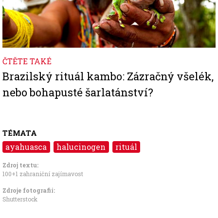
ČTĚTE TAKÉ
Brazilský rituál kambo: Zázračný všelék,
nebo bohapusté šarlatánství?
TÉMATA
ayahuasca
halucinogen
rituál
Zdroj textu:
100+1 zahraniční zajímavost
Zdroje fotografii:
Shutterstock