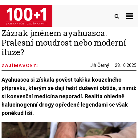
Přejít
k
hlavnímu
obsahu
Zázrak jménem ayahuasca:
Pralesní moudrost nebo moderní
iluze?
ZAJÍMAVOSTI
Jiří Černý
28.10.2025
Ayahuasca si získala pověst takřka kouzelného
přípravku, kterým se dají řešit duševní obtíže, s nimiž
si konvenční medicína neporadí. Realita ohledně
halucinogenní drogy opředené legendami se však
poněkud liší.