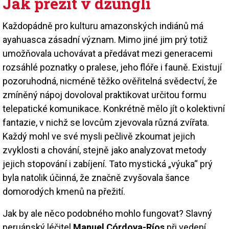
Jak přežít v džungli
Každopádně pro kulturu amazonských indiánů má
ayahuasca zásadní význam. Mimo jiné jim prý totiž
umožňovala uchovávat a předávat mezi generacemi
rozsáhlé poznatky o pralese, jeho flóře i fauně. Existují
pozoruhodná, nicméně těžko ověřitelná svědectví, že
zmíněný nápoj dovoloval praktikovat určitou formu
telepatické komunikace. Konkrétně mělo jít o kolektivní
fantazie, v nichž se lovcům zjevovala různá zvířata.
Každý mohl ve své mysli pečlivě zkoumat jejich
zvyklosti a chování, stejně jako analyzovat metody
jejich stopování i zabíjení. Tato mystická „výuka“ prý
byla natolik účinná, že značně zvyšovala šance
domorodých kmenů na přežití.
Jak by ale něco podobného mohlo fungovat? Slavný
peruánský léčitel
Manuel Córdova-Ríos
při vedení