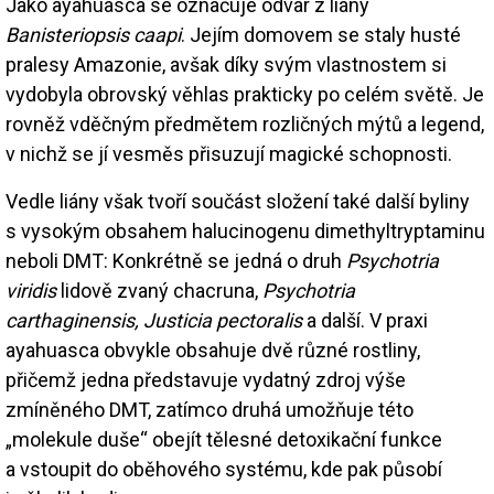
Jako ayahuasca se označuje odvar z liány
Banisteriopsis caapi
. Jejím domovem se staly husté
pralesy Amazonie, avšak díky svým vlastnostem si
vydobyla obrovský věhlas prakticky po celém světě. Je
rovněž vděčným předmětem rozličných mýtů a legend,
v nichž se jí vesměs přisuzují magické schopnosti.
Vedle liány však tvoří součást složení také další byliny
s vysokým obsahem halucinogenu dimethyltryptaminu
neboli DMT: Konkrétně se jedná o druh
Psychotria
viridis
lidově zvaný chacruna,
Psychotria
carthaginensis, Justicia pectoralis
a další. V praxi
ayahuasca obvykle obsahuje dvě různé rostliny,
přičemž jedna představuje vydatný zdroj výše
zmíněného DMT, zatímco druhá umožňuje této
„molekule duše“ obejít tělesné detoxikační funkce
a vstoupit do oběhového systému, kde pak působí