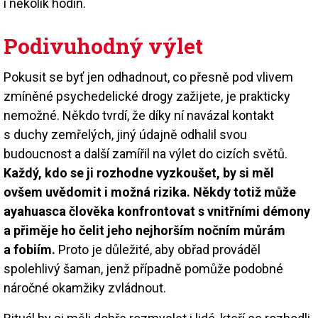
i několik hodin.
Podivuhodný výlet
Pokusit se byť jen odhadnout, co přesně pod vlivem
zmíněné psychedelické drogy zažijete, je prakticky
nemožné. Někdo tvrdí, že díky ní navázal kontakt
s duchy zemřelých, jiný údajně odhalil svou
budoucnost a další zamířil na výlet do cizích světů.
Každý, kdo se ji rozhodne vyzkoušet, by si měl
ovšem uvědomit i možná rizika. Někdy totiž může
ayahuasca člověka konfrontovat s vnitřními démony
a přiměje ho čelit jeho nejhorším nočním můrám
a fobiím.
Proto je důležité, aby obřad prováděl
spolehlivý šaman, jenž případně pomůže podobné
náročné okamžiky zvládnout.