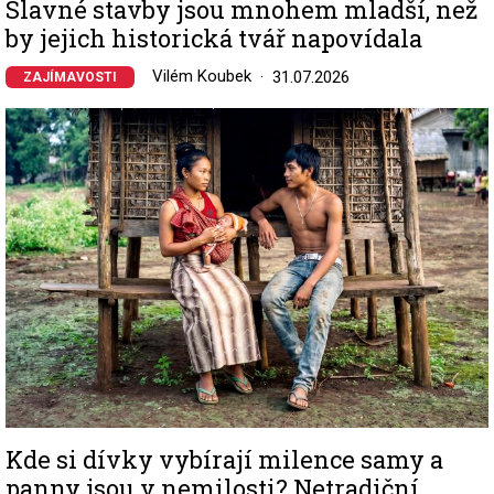
Slavné stavby jsou mnohem mladší, než
by jejich historická tvář napovídala
Vilém Koubek
31.07.2026
ZAJÍMAVOSTI
Image
Kde si dívky vybírají milence samy a
panny jsou v nemilosti? Netradiční