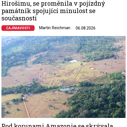
Hirošimu, se proměnila v pojízdný
památník spojující minulost se
současností
Martin Reichman
06.08.2026
ZAJÍMAVOSTI
Image
Pod korunami Amazonie se skrývala