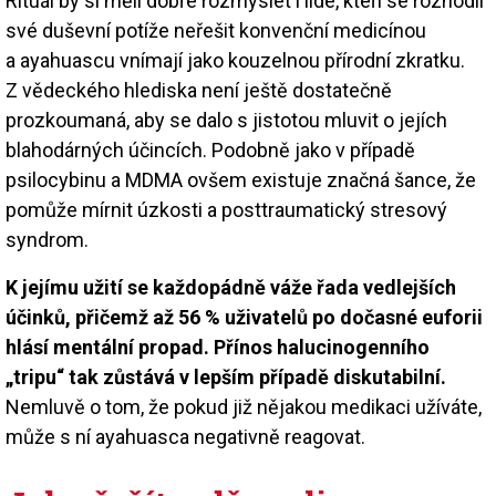
Rituál by si měli dobře rozmyslet i lidé, kteří se rozhodli
své duševní potíže neřešit konvenční medicínou
a ayahuascu vnímají jako kouzelnou přírodní zkratku.
Z vědeckého hlediska není ještě dostatečně
prozkoumaná, aby se dalo s jistotou mluvit o jejích
blahodárných účincích. Podobně jako v případě
psilocybinu a MDMA ovšem existuje značná šance, že
pomůže mírnit úzkosti a posttraumatický stresový
syndrom.
K jejímu užití se každopádně váže řada vedlejších
účinků, přičemž až 56 % uživatelů po dočasné euforii
hlásí mentální propad. Přínos halucinogenního
„tripu“ tak zůstává v lepším případě diskutabilní.
Nemluvě o tom, že pokud již nějakou medikaci užíváte,
může s ní ayahuasca negativně reagovat.