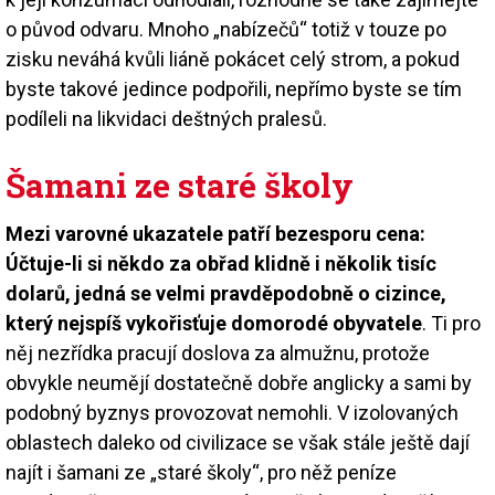
o původ odvaru. Mnoho „nabízečů“ totiž v touze po
zisku neváhá kvůli liáně pokácet celý strom, a pokud
byste takové jedince podpořili, nepřímo byste se tím
podíleli na likvidaci deštných pralesů.
Šamani ze staré školy
Mezi varovné ukazatele patří bezesporu cena:
Účtuje-li si někdo za obřad klidně i několik tisíc
dolarů, jedná se velmi pravděpodobně o cizince,
který nejspíš vykořisťuje domorodé obyvatele
. Ti pro
něj nezřídka pracují doslova za almužnu, protože
obvykle neumějí dostatečně dobře anglicky a sami by
podobný byznys provozovat nemohli. V izolovaných
oblastech daleko od civilizace se však stále ještě dají
najít i šamani ze „staré školy“, pro něž peníze