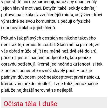
v podstatě nic neznamenají, natož aby snad tvořily
jejich hlavní motivaci. Dotyční také leckdy odmítají
putovat na jakákoliv vzdálenější místa, celý život tráví
výhradně se svou komunitou a pečují o fyzické
i duchovní blaho jejích členů.
Pokud však při svých cestách na nikoho takového
nenarazíte, nemusíte zoufat. Stačí mít na paměti, že
vás obřad může přijít i na méně než dvě stě dolarů,
přičemž ještě finančně podpoříte ty, kdo peníze
opravdu potřebují. Kromě jedinečné zkušenosti si tak
z pralesa odnesete rovněž skvělý pocit – což je
pádným důvodem, proč neakceptovat první nabídku,
kterou vám někdo předloží. I zde totiž jednoznačně
platí, že nejdražší nerovná se nejlepší.
Očista těla i duše