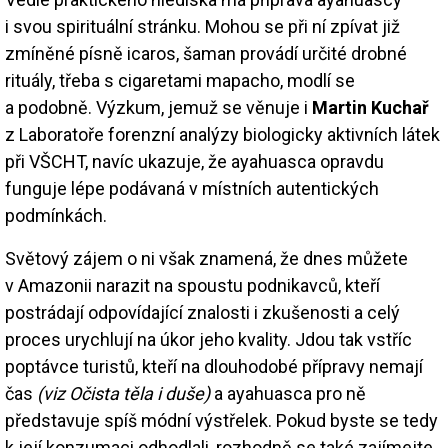
i svou spirituální stránku. Mohou se při ní zpívat již
zmíněné písně icaros, šaman provádí určité drobné
rituály, třeba s cigaretami mapacho, modlí se
a podobně. Výzkum, jemuž se věnuje i
Martin Kuchař
z Laboratoře forenzní analýzy biologicky aktivních látek
při VŠCHT, navíc ukazuje, že ayahuasca opravdu
funguje lépe podávaná v místních autentických
podmínkách.
Světový zájem o ni však znamená, že dnes můžete
v Amazonii narazit na spoustu podnikavců, kteří
postrádají odpovídající znalosti i zkušenosti a celý
proces urychlují na úkor jeho kvality. Jdou tak vstříc
poptávce turistů, kteří na dlouhodobé přípravy nemají
čas
(viz Očista těla i duše)
a ayahuasca pro ně
představuje spíš módní výstřelek. Pokud byste se tedy
k její konzumaci odhodlali, rozhodně se také zajímejte