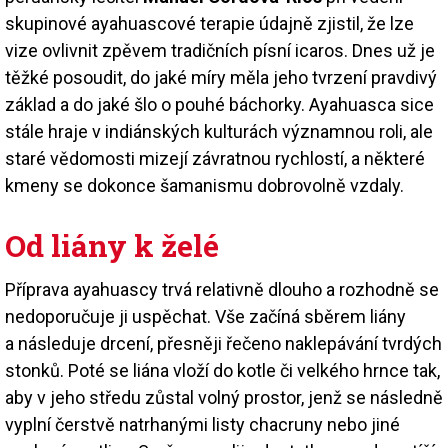
skupinové ayahuascové terapie údajně zjistil, že lze
vize ovlivnit zpěvem tradičních písní icaros. Dnes už je
těžké posoudit, do jaké míry měla jeho tvrzení pravdivý
základ a do jaké šlo o pouhé báchorky. Ayahuasca sice
stále hraje v indiánských kulturách významnou roli, ale
staré vědomosti mizejí závratnou rychlostí, a některé
kmeny se dokonce šamanismu dobrovolně vzdaly.
Od liány k želé
Příprava ayahuascy trvá relativně dlouho a rozhodně se
nedoporučuje ji uspěchat. Vše začíná sběrem liány
a následuje drcení, přesněji řečeno naklepávání tvrdých
stonků. Poté se liána vloží do kotle či velkého hrnce tak,
aby v jeho středu zůstal volný prostor, jenž se následně
vyplní čerstvě natrhanými listy chacruny nebo jiné