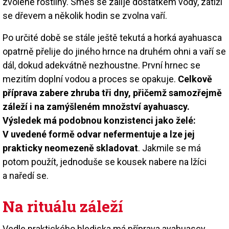
zvolené rostliny. Směs se zalije dostatkem vody, zatíží
se dřevem a několik hodin se zvolna vaří.
Po určité době se stále ještě tekutá a horká ayahuasca
opatrně přelije do jiného hrnce na druhém ohni a vaří se
dál, dokud adekvátně nezhoustne. První hrnec se
mezitím doplní vodou a proces se opakuje.
Celkově
příprava zabere zhruba tři dny, přičemž samozřejmě
záleží i na zamýšleném množství ayahuascy.
Výsledek má podobnou konzistenci jako želé:
V uvedené formě odvar nefermentuje a lze jej
prakticky neomezeně skladovat
. Jakmile se má
potom použít, jednoduše se kousek nabere na lžíci
a naředí se.
Na rituálu záleží
Vedle praktického hlediska má příprava ayahuascy