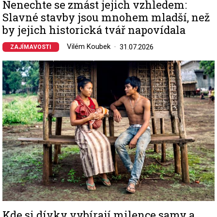
Nenechte se zmást jejich vzhledem:
Slavné stavby jsou mnohem mladší, než
by jejich historická tvář napovídala
Vilém Koubek
31.07.2026
ZAJÍMAVOSTI
Image
Kde si dívky vybírají milence samy a