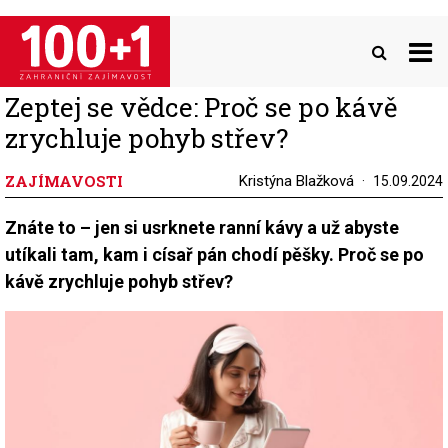
Přejít
k
hlavnímu
obsahu
Zeptej se vědce: Proč se po kávě
zrychluje pohyb střev?
ZAJÍMAVOSTI
Kristýna Blažková
15.09.2024
Znáte to – jen si usrknete ranní kávy a už abyste
utíkali tam, kam i císař pán chodí pěšky. Proč se po
kávě zrychluje pohyb střev?