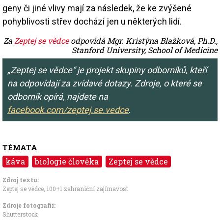
geny či jiné vlivy mají za následek, že ke zvýšené
pohyblivosti střev dochází jen u některých lidí.
Za
Zeptej se vědce
odpovídá Mgr. Kristýna Blažková, Ph.D.,
Stanford University, School of Medicine
„Zeptej se vědce“ je projekt skupiny odborníků, kteří
na odpovídají za zvídavé dotazy. Zdroje, o které se
odborník opírá, najdete na
facebook.com/zeptej.se.vedce
.
TÉMATA
káva
biologie člověka
Zeptej se vědce
Zdroj textu:
Zeptej se vědce
,
100+1 zahraniční zajímavost
Zdroje fotografii:
Shutterstock