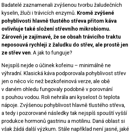
Badatelé zaznamenali zvýšenou tvorbu žaludečních
kyselin, žluči i trávicích enzymů.
Kromě zvýšené
pohyblivosti hlavně tlustého střeva přitom káva
ovlivňuje také složení střevního mikrobiomu.
Zároveň je zajímavé, že se obsah trávicího traktu
neposouvá rychleji z žaludku do střev, ale prostě jen
ze střev ven
. A jak to funguje?
Nejspíš nejde o účinek kofeinu – minimálně ne
výhradní. Klasická káva podporovala pohyblivost střev
jen o něco víc než bezkofeinová verze, ale obě
v daném ohledu fungovaly podobně v porovnání
s pouhou vodou. Roli nehrála ani kyselost či teplota
nápoje. Zvýšenou pohyblivost hlavně tlustého střeva,
a tedy i pozorované následky tak nejspíš spouští vyšší
produkce hormonů gastrinu a motilinu. Daná oblast si
však žádá další výzkum. Stále například není jasné, jaké