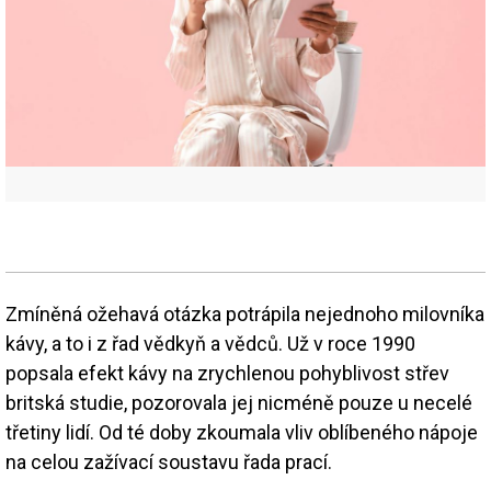
Zmíněná ožehavá otázka potrápila nejednoho milovníka
kávy, a to i z řad vědkyň a vědců. Už v roce 1990
popsala efekt kávy na zrychlenou pohyblivost střev
britská studie, pozorovala jej nicméně pouze u necelé
třetiny lidí. Od té doby zkoumala vliv oblíbeného nápoje
na celou zažívací soustavu řada prací.