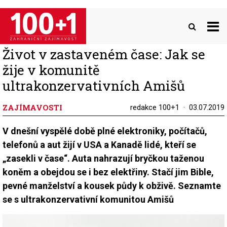
Přejít
k
hlavnímu
obsahu
Život v zastaveném čase: Jak se
žije v komunitě
ultrakonzervativních Amišů
ZAJÍMAVOSTI
redakce 100+1
03.07.2019
V dnešní vyspělé době plné elektroniky, počítačů,
telefonů a aut žijí v USA a Kanadě lidé, kteří se
„zasekli v čase“. Auta nahrazují bryčkou taženou
koněm a obejdou se i bez elektřiny. Stačí jim Bible,
pevné manželství a kousek půdy k obživě. Seznamte
se s ultrakonzervativní komunitou Amišů