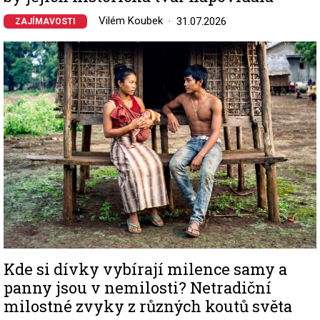
Vilém Koubek
31.07.2026
ZAJÍMAVOSTI
Image
Kde si dívky vybírají milence samy a
panny jsou v nemilosti? Netradiční
milostné zvyky z různých koutů světa