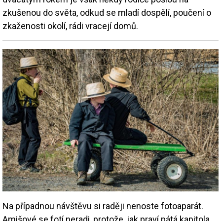
zkušenou do světa, odkud se mladí dospělí, poučení o
zkaženosti okolí, rádi vracejí domů.
Na případnou návštěvu si raději nenoste fotoaparát.
Amišové se fotí neradi, protože, jak praví pátá kapitola