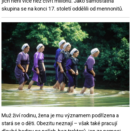
jich není více než čtvrt milionu. Jako samostatná
skupina se na konci 17. století oddělili od mennonitů.
Muž živí rodinu, žena je mu významem podřízena a
stará se o děti. Obezitu neznají – však také pracují