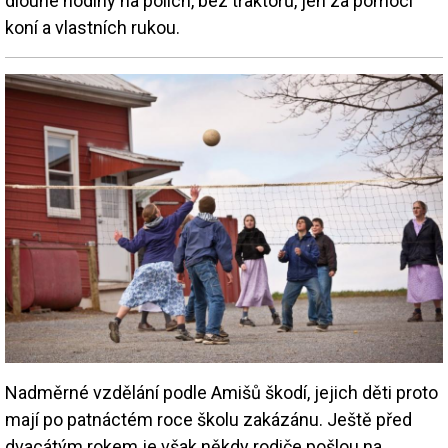
dlouhé hodiny na polích, bez traktorů, jen za pomoci
koní a vlastních rukou.
Nadměrné vzdělání podle Amišů škodí, jejich děti proto
mají po patnáctém roce školu zakázánu. Ještě před
dvacátým rokem je však někdy rodiče pošlou na