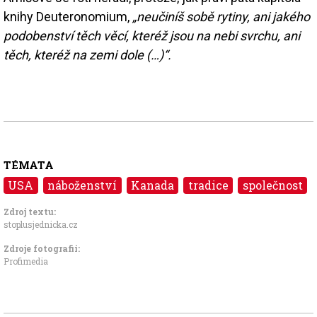
knihy Deuteronomium,
„neučiníš sobě rytiny, ani jakého
podobenství těch věcí, kteréž jsou na nebi svrchu, ani
těch, kteréž na zemi dole (…)“.
TÉMATA
USA
náboženství
Kanada
tradice
společnost
Zdroj textu:
stoplusjednicka.cz
Zdroje fotografii:
Profimedia