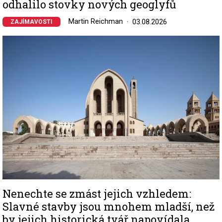
odhalilo stovky nových geoglyfů
Martin Reichman
03.08.2026
ZAJÍMAVOSTI
Image
Nenechte se zmást jejich vzhledem:
Slavné stavby jsou mnohem mladší, než
by jejich historická tvář napovídala