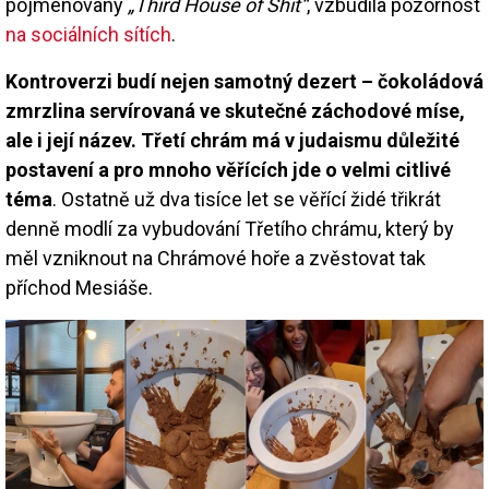
pojmenovaný
„Third House of Shit“
, vzbudila pozornost
na sociálních sítích
.
Kontroverzi budí nejen samotný dezert – čokoládová
zmrzlina servírovaná ve skutečné záchodové míse,
ale i její název. Třetí chrám má v judaismu důležité
postavení a pro mnoho věřících jde o velmi citlivé
téma
. Ostatně už dva tisíce let se věřící židé třikrát
denně modlí za vybudování Třetího chrámu, který by
měl vzniknout na Chrámové hoře a zvěstovat tak
příchod Mesiáše.