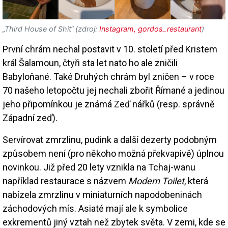
„Third House of Shit“ (zdroj:
Instagram, gordos_restaurant
)
První chrám nechal postavit v 10. století před Kristem
král Šalamoun, čtyři sta let nato ho ale zničili
Babyloňané. Také Druhých chrám byl zničen – v roce
70 našeho letopočtu jej nechali zbořit Římané a jedinou
jeho připomínkou je známá Zeď nářků (resp. správně
Západní zeď).
Servírovat zmrzlinu, pudink a další dezerty podobným
způsobem není (pro někoho možná překvapivě) úplnou
novinkou. Již před 20 lety vznikla na Tchaj-wanu
například restaurace s názvem
Modern Toilet
, která
nabízela zmrzlinu v miniaturních napodobeninách
záchodových mís. Asiaté mají ale k symbolice
exkrementů jiný vztah než zbytek světa. V zemi, kde se