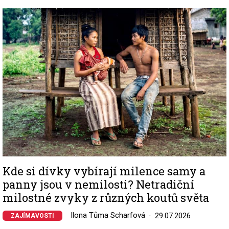
Image
Kde si dívky vybírají milence samy a
panny jsou v nemilosti? Netradiční
milostné zvyky z různých koutů světa
Ilona Tůma Scharfová
29.07.2026
ZAJÍMAVOSTI