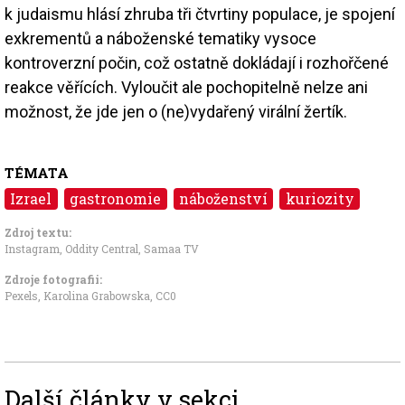
k judaismu hlásí zhruba tři čtvrtiny populace, je spojení
exkrementů a náboženské tematiky vysoce
kontroverzní počin, což ostatně dokládají i rozhořčené
reakce věřících. Vyloučit ale pochopitelně nelze ani
možnost, že jde jen o (ne)vydařený virální žertík.
TÉMATA
Izrael
gastronomie
náboženství
kuriozity
Zdroj textu:
Instagram
,
Oddity Central
,
Samaa TV
Zdroje fotografii:
Pexels, Karolina Grabowska
,
CC0
Další články v sekci