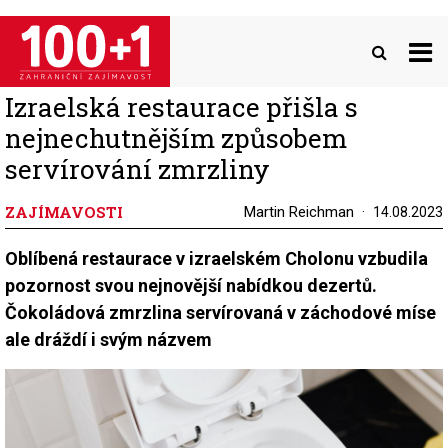
Přejít
k
hlavnímu
obsahu
Izraelská restaurace přišla s
nejnechutnějším způsobem
servírování zmrzliny
ZAJÍMAVOSTI
Martin Reichman
14.08.2023
Oblíbená restaurace v izraelském Cholonu vzbudila
pozornost svou nejnovější nabídkou dezertů.
Čokoládová zmrzlina servírovaná v záchodové míse
ale dráždí i svým názvem