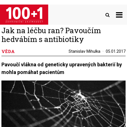
Přejít
k
hlavnímu
obsahu
Jak na léčbu ran? Pavoučím
hedvábím s antibiotiky
VĚDA
Stanislav Mihulka
05.01.2017
Pavoučí vlákna od geneticky upravených bakterií by
mohla pomáhat pacientům