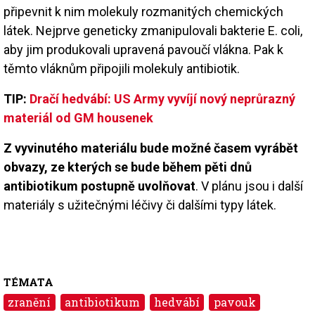
připevnit k nim molekuly rozmanitých chemických
látek. Nejprve geneticky zmanipulovali bakterie E. coli,
aby jim produkovali upravená pavoučí vlákna. Pak k
těmto vláknům připojili molekuly antibiotik.
TIP:
Dračí hedvábí: US Army vyvíjí nový neprůrazný
materiál od GM housenek
Z vyvinutého materiálu bude možné časem vyrábět
obvazy, ze kterých se bude během pěti dnů
antibiotikum postupně uvolňovat
. V plánu jsou i další
materiály s užitečnými léčivy či dalšími typy látek.
TÉMATA
zranění
antibiotikum
hedvábí
pavouk