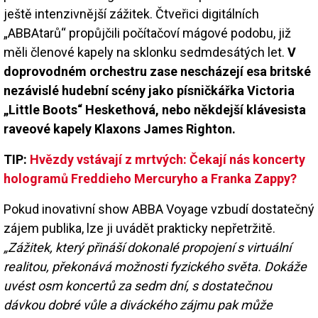
ještě intenzivnější zážitek. Čtveřici digitálních
„ABBAtarů“ propůjčili počítačoví mágové podobu, již
měli členové kapely na sklonku sedmdesátých let.
V
doprovodném orchestru zase nescházejí esa britské
nezávislé hudební scény jako písničkářka Victoria
„Little Boots“ Heskethová, nebo někdejší klávesista
raveové kapely Klaxons James Righton.
TIP:
Hvězdy vstávají z mrtvých: Čekají nás koncerty
hologramů Freddieho Mercuryho a Franka Zappy?
Pokud inovativní show ABBA Voyage vzbudí dostatečný
zájem publika, lze ji uvádět prakticky nepřetržitě.
„Zážitek, který přináší dokonalé propojení s virtuální
realitou, překonává možnosti fyzického světa. Dokáže
uvést osm koncertů za sedm dní, s dostatečnou
dávkou dobré vůle a diváckého zájmu pak může