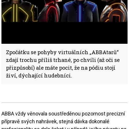
Zpočátku se pohyby virtuálních „ABBAtarů“
zdají trochu příliš trhané, po chvíli (až oči se
přizpůsobí) ale máte pocit, že na pódiu stojí
živí, dýchající hudebníci.
ABBA vždy věnovala soustředěnou pozornost precizní
přípravě svých nahrávek, stejná dávka dokonalé