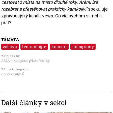
cestovat z místa na místo dlouhé roky. Arénu lze
rozebrat a přestěhovat prakticky kamkoliv,“
spekuluje
zpravodajský kanál iNews. Co víc bychom si mohli
přát?
TÉMATA
zábava
technologie
koncert
hologramy
Zdroj textu:
ABBA – Kompletní příběh
,
Variety
Zdroje fotografii:
ABBA Voyage ©
Další články v sekci