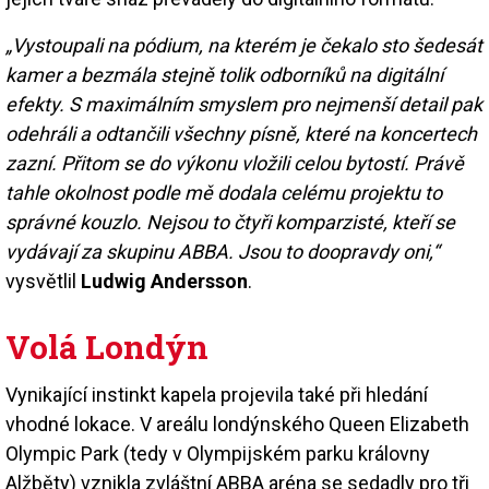
„Vystoupali na pódium, na kterém je čekalo sto šedesát
kamer a bezmála stejně tolik odborníků na digitální
efekty. S maximálním smyslem pro nejmenší detail pak
odehráli a odtančili všechny písně, které na koncertech
zazní. Přitom se do výkonu vložili celou bytostí. Právě
tahle okolnost podle mě dodala celému projektu to
správné kouzlo. Nejsou to čtyři komparzisté, kteří se
vydávají za skupinu ABBA. Jsou to doopravdy oni,“
vysvětlil
Ludwig Andersson
.
Volá Londýn
Vynikající instinkt kapela projevila také při hledání
vhodné lokace. V areálu londýnského Queen Elizabeth
Olympic Park (tedy v Olympijském parku královny
Alžběty) vznikla zvláštní ABBA aréna se sedadly pro tři