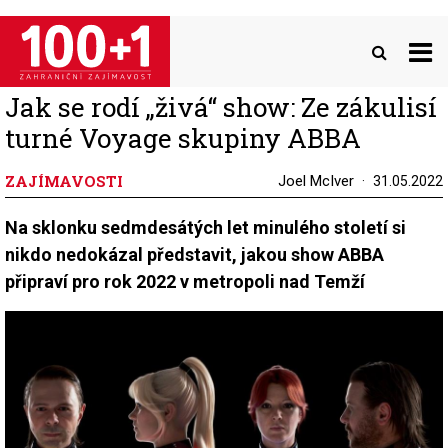
Přejít
k
hlavnímu
obsahu
Jak se rodí „živá“ show: Ze zákulisí
turné Voyage skupiny ABBA
ZAJÍMAVOSTI
Joel McIver
31.05.2022
Na sklonku sedmdesátých let minulého století si
nikdo nedokázal představit, jakou show ABBA
připraví pro rok 2022 v metropoli nad Temží