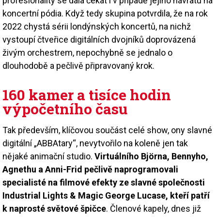
profesionality se dala čekat i v případě jejího návratu na
koncertní pódia. Když tedy skupina potvrdila, že na rok
2022 chystá sérii londýnských koncertů, na nichž
vystoupí čtveřice digitálních dvojníků doprovázená
živým orchestrem, nepochybně se jednalo o
dlouhodobě a pečlivě připravovaný krok.
160 kamer a tisíce hodin
výpočetního času
Tak především, klíčovou součást celé show, ony slavné
digitální „ABBAtary“, nevytvořilo na koleně jen tak
nějaké animační studio.
Virtuálního Björna, Bennyho,
Agnethu a Anni-Frid pečlivě naprogramovali
specialisté na filmové efekty ze slavné společnosti
Industrial Lights & Magic George Lucase, kteří patří
k naprosté světové špičce
. Členové kapely, dnes již