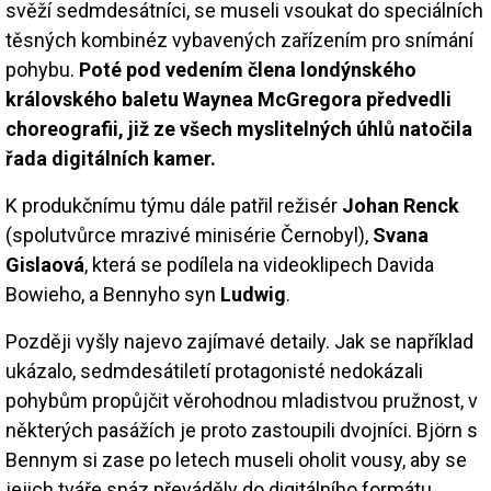
svěží sedmdesátníci, se museli vsoukat do speciálních
těsných kombinéz vybavených zařízením pro snímání
pohybu.
Poté pod vedením člena londýnského
královského baletu Waynea McGregora předvedli
choreografii, již ze všech myslitelných úhlů natočila
řada digitálních kamer.
K produkčnímu týmu dále patřil režisér
Johan Renck
(spolutvůrce mrazivé minisérie Černobyl),
Svana
Gislaová
, která se podílela na videoklipech Davida
Bowieho, a Bennyho syn
Ludwig
.
Později vyšly najevo zajímavé detaily. Jak se například
ukázalo, sedmdesátiletí protagonisté nedokázali
pohybům propůjčit věrohodnou mladistvou pružnost, v
některých pasážích je proto zastoupili dvojníci. Björn s
Bennym si zase po letech museli oholit vousy, aby se
jejich tváře snáz převáděly do digitálního formátu.