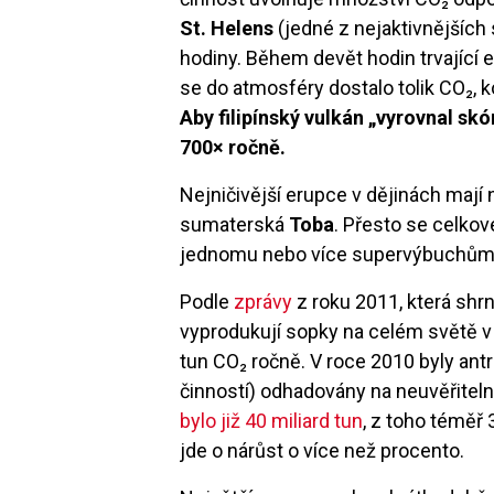
St. Helens
(jedné z nejaktivnějších
hodiny. Během devět hodin trvající 
se do atmosféry dostalo tolik CO₂, k
Aby filipínský vulkán „vyrovnal s
700× ročně.
Nejničivější erupce v dějinách maj
sumaterská
Toba
. Přesto se celkov
jednomu nebo více supervýbuchům v
Podle
zprávy
z roku 2011, která shr
vyprodukují sopky na celém světě v
tun CO₂ ročně. V roce 2010 byly ant
činností) odhadovány na neuvěřiteln
bylo již 40 miliard tun
, z toho téměř 3
jde o nárůst o více než procento.