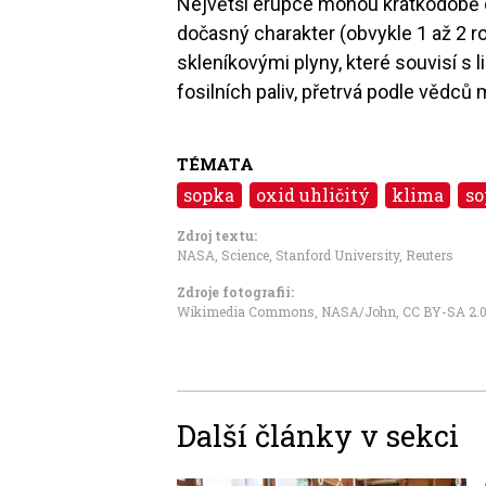
Největší erupce mohou krátkodobě ov
dočasný charakter (obvykle 1 až 2 
skleníkovými plyny, které souvisí s
fosilních paliv, přetrvá podle vědc
TÉMATA
sopka
oxid uhličitý
klima
so
Zdroj textu:
NASA
,
Science
,
Stanford University
,
Reuters
Zdroje fotografii:
Wikimedia Commons, NASA/John
,
CC BY-SA 2.
Další články v sekci