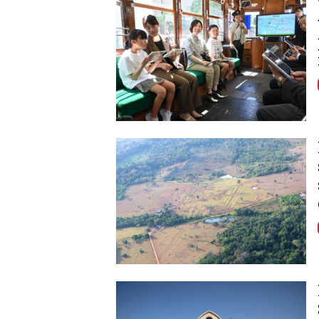
Image
Image
Image