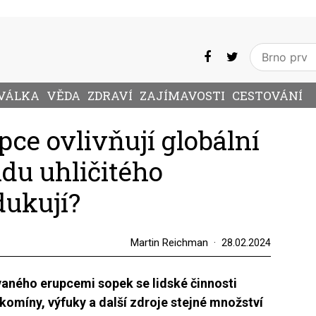
VÁLKA
VĚDA
ZDRAVÍ
ZAJÍMAVOSTI
CESTOVÁNÍ
ce ovlivňují globální
idu uhličitého
ukují?
Martin Reichman
28.02.2024
aného erupcemi sopek se lidské činnosti
 komíny, výfuky a další zdroje stejné množství