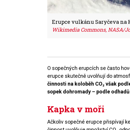
Erupce vulkánu Saryčeva na K
Wikimedia Commons, NASA/J
O sopečných erupcích se často hovo
erupce skutečně uvolňují do atmosfér
činnosti na koloběh CO₂ však podl
sopek dohromady – podle odhadů v
Kapka v moři
Ačkoliv sopečné erupce přispívají k
činnost uvolňuje množství CO₂ odpo