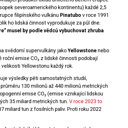
 sopek severoamerického kontinentu) každé 2,5
erupce filipínského vulkánu
Pinatubo
v roce 1991
olik ho lidská činnost vyprodukuje za půl dne.
kóre“ musel by podle vědců vybuchovat zhruba
í na svědomí supervulkány jako
Yellowstone
nebo
é roční emise CO₂ z lidské činnosti podobají
elikosti Yellowstonu každý rok.
nuje výsledky pěti samostatných studií,
 průměru 130 milionů až 440 milionů metrických
ropogenní emise CO₂ (emise vznikající lidskou
ých 35 miliard metrických tun.
V roce 2023 to
7 miliard tun z fosilních paliv. Proti roku 2022