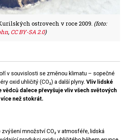
urilských ostrovech v roce 2009.
(foto:
ohn
,
CC BY-SA 2.0
)
ří v souvislosti se změnou klimatu – sopečné
y oxid uhličitý (CO₂) a další plyny.
Vliv lidské
e vědců dalece převyšuje vliv všech světových
íce než stokrát.
e zvýšení množství CO₂ v atmosféře, lidská
vídající produkci oxidu uhličitého během erupce