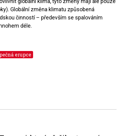
livnit globální klima, tyto změny mají ale pouze
roky). Globální změna klimatu způsobená
 lidskou činností – především se spalováním
ů mnohem déle.
pečná erupce
0