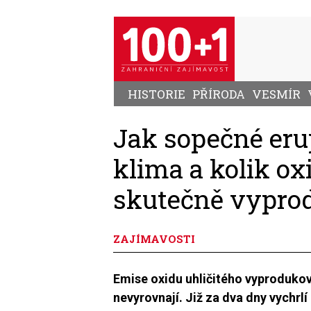
Přejít
k
hlavnímu
obsahu
HISTORIE
PŘÍRODA
VESMÍR
Jak sopečné erup
klima a kolik ox
skutečně vyprod
ZAJÍMAVOSTI
Emise oxidu uhličitého vyprodukov
nevyrovnají. Již za dva dny vychrlí