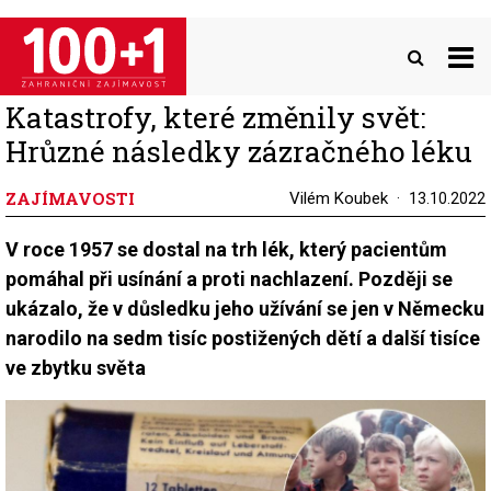
Přejít
k
hlavnímu
obsahu
Katastrofy, které změnily svět:
Hrůzné následky zázračného léku
ZAJÍMAVOSTI
Vilém Koubek
13.10.2022
V roce 1957 se dostal na trh lék, který pacientům
pomáhal při usínání a proti nachlazení. Později se
ukázalo, že v důsledku jeho užívání se jen v Německu
narodilo na sedm tisíc postižených dětí a další tisíce
ve zbytku světa