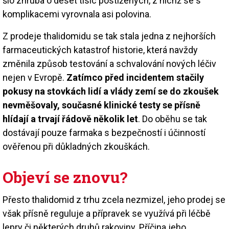
šlo zhruba o deset tisíc postižených, z nichž se s
komplikacemi vyrovnala asi polovina.
Z prodeje thalidomidu se tak stala jedna z nejhorších
farmaceutických katastrof historie, která navždy
změnila způsob testování a schvalování nových léčiv
nejen v Evropě.
Zatímco před incidentem stačily
pokusy na stovkách lidí a vlády zemí se do zkoušek
nevměšovaly, současné klinické testy se přísně
hlídají a trvají řádově několik let
. Do oběhu se tak
dostávají pouze farmaka s bezpečností i účinností
ověřenou při důkladných zkouškách.
Objeví se znovu?
Přesto thalidomid z trhu zcela nezmizel, jeho prodej se
však přísně reguluje a přípravek se využívá při léčbě
lepry či některých druhů rakoviny. Příčina jeho