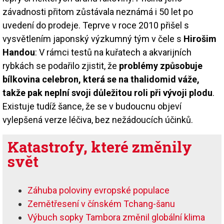
závadnosti přitom zůstávala neznámá i 50 let po
uvedení do prodeje. Teprve v roce 2010 přišel s
vysvětlením japonský výzkumný tým v čele s
Hirošim
Handou
: V rámci testů na kuřatech a akvarijních
rybkách se podařilo zjistit, že
problémy způsobuje
bílkovina celebron, která se na thalidomid váže,
takže pak neplní svoji důležitou roli při vývoji plodu
.
Existuje tudíž šance, že se v budoucnu objeví
vylepšená verze léčiva, bez nežádoucích účinků.
Katastrofy, které změnily
svět
Záhuba poloviny evropské populace
Zemětřesení v čínském Tchang-šanu
Výbuch sopky Tambora změnil globální klima