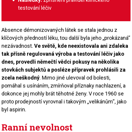
testování léčiv
Absence démonizovaných látek se stala jednou z
klíčových předností léku, tou další byla jeho „prokázaná“
nezávadnost.
Ve světě, kde neexistovala ani zdaleka
tak přísně regulovaná výroba a testování léčiv jako
dnes, provedli němečtí vědci pokusy na několika
stovkách subjektů a posléze přípravek prohlásili za
zcela neškodný
. Mimo jiné ulevoval od bolesti,
pomáhal s usínáním, zmírňoval příznaky nachlazení, a
dokonce jej mohly brát těhotné ženy. V roce 1960 se
proto prodejností vyrovnal i takovým „velikánům“, jako
byl aspirin.
Ranní nevolnost