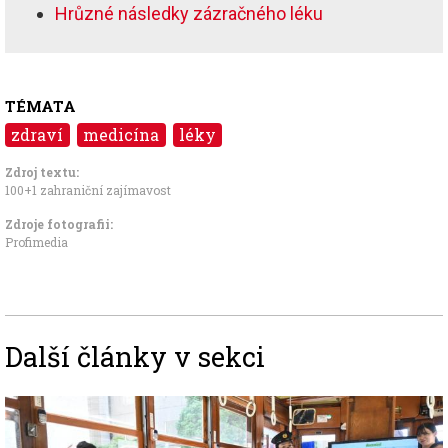
Hrůzné následky zázračného léku
TÉMATA
zdraví
medicína
léky
Zdroj textu:
100+1 zahraniční zajímavost
Zdroje fotografii:
Profimedia
Další články v sekci
Image