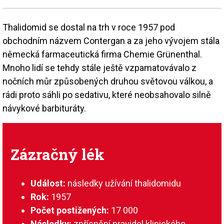
Thalidomid se dostal na trh v roce 1957 pod
obchodním názvem Contergan a za jeho vývojem stála
německá farmaceutická firma Chemie Grünenthal.
Mnoho lidí se tehdy stále ještě vzpamatovávalo z
nočních můr způsobených druhou světovou válkou, a
rádi proto sáhli po sedativu, které neobsahovalo silně
návykové barbituráty.
Zázračný lék
Událost:
následky užívání thalidomidu
Rok:
1957
Počet postižených:
17 000
Následky:
zpřísnění pravidel klinického