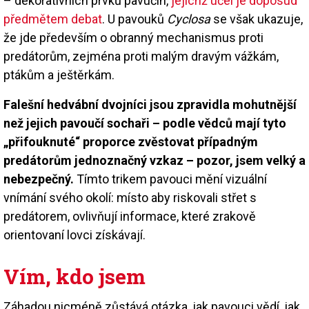
– dekorativních prvků pavučin,
jejichž účel je doposud
předmětem debat
. U pavouků
Cyclosa
se však ukazuje,
že jde především o obranný mechanismus proti
predátorům, zejména proti malým dravým vážkám,
ptákům a ještěrkám.
Falešní hedvábní dvojníci jsou zpravidla mohutnější
než jejich pavoučí sochaři – podle vědců mají tyto
„přifouknuté“ proporce zvěstovat případným
predátorům jednoznačný vzkaz – pozor, jsem velký a
nebezpečný.
Tímto trikem pavouci mění vizuální
vnímání svého okolí: místo aby riskovali střet s
predátorem, ovlivňují informace, které zrakově
orientovaní lovci získávají.
Vím, kdo jsem
Záhadou nicméně zůstává otázka, jak pavouci vědí, jak