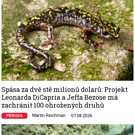
Spása za dvě stě milionů dolarů: Projekt
Leonarda DiCapria a Jeffa Bezose má
zachránit 100 ohrožených druhů
Martin Reichman
07.08.2026
PŘÍRODA
Image