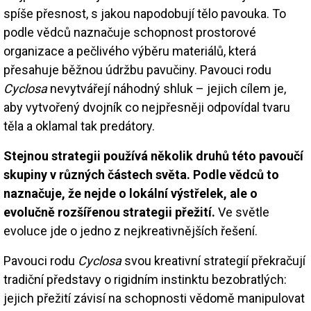
spíše přesnost, s jakou napodobují tělo pavouka. To
podle vědců naznačuje schopnost prostorové
organizace a pečlivého výběru materiálů, která
přesahuje běžnou údržbu pavučiny. Pavouci rodu
Cyclosa
nevytvářejí náhodný shluk – jejich cílem je,
aby vytvořený dvojník co nejpřesněji odpovídal tvaru
těla a oklamal tak predátory.
Stejnou strategii používá několik druhů této pavoučí
skupiny v různých částech světa. Podle vědců to
naznačuje, že nejde o lokální výstřelek, ale o
evolučně rozšířenou strategii přežití.
Ve světle
evoluce jde o jedno z nejkreativnějších řešení.
Pavouci rodu
Cyclosa
svou kreativní strategií překračují
tradiční představy o rigidním instinktu bezobratlých:
jejich přežití závisí na schopnosti vědomě manipulovat