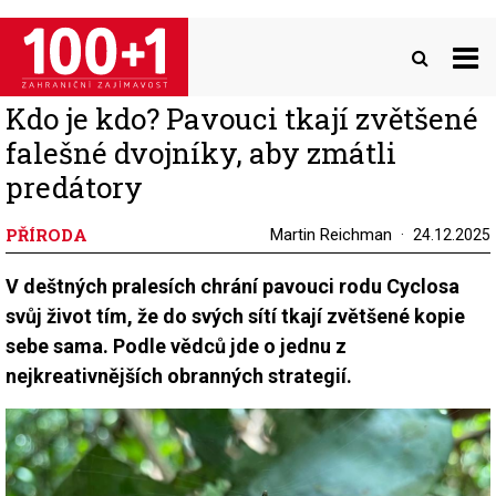
Přejít
k
hlavnímu
obsahu
Kdo je kdo? Pavouci tkají zvětšené
falešné dvojníky, aby zmátli
predátory
PŘÍRODA
Martin Reichman
24.12.2025
V deštných pralesích chrání pavouci rodu Cyclosa
svůj život tím, že do svých sítí tkají zvětšené kopie
sebe sama. Podle vědců jde o jednu z
nejkreativnějších obranných strategií.