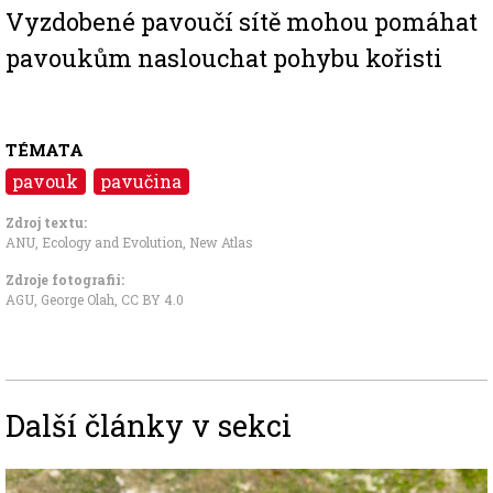
Vyzdobené pavoučí sítě mohou pomáhat
pavoukům naslouchat pohybu kořisti
TÉMATA
pavouk
pavučina
Zdroj textu:
ANU
,
Ecology and Evolution
,
New Atlas
Zdroje fotografii:
AGU, George Olah
,
CC BY 4.0
Další články v sekci
Image