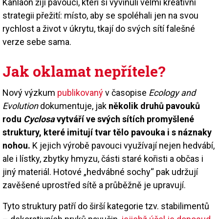
Kanlaon žijí pavouci, kteří si vyvinuli velmi kreativní
strategii přežití: místo, aby se spoléhali jen na svou
rychlost a život v úkrytu, tkají do svých sítí falešné
verze sebe sama.
Jak oklamat nepřítele?
Nový výzkum
publikovaný
v časopise
Ecology and
Evolution
dokumentuje, jak
několik druhů pavouků
rodu
Cyclosa
vytváří ve svých sítích promyšlené
struktury, které imitují tvar tělo pavouka i s náznaky
nohou.
K jejich výrobě pavouci využívají nejen hedvábí,
ale i lístky, zbytky hmyzu, části staré kořisti a občas i
jiný materiál. Hotové „hedvábné sochy“ pak udržují
zavěšené uprostřed sítě a průběžně je upravují.
Tyto struktury patří do širší kategorie tzv. stabilimentů