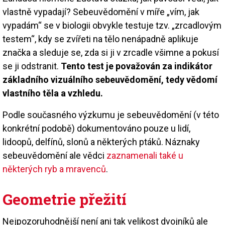
vlastně vypadají? Sebeuvědomění v míře „vím, jak
vypadám“ se v biologii obvykle testuje tzv. „zrcadlovým
testem“, kdy se zvířeti na tělo nenápadně aplikuje
značka a sleduje se, zda si ji v zrcadle všimne a pokusí
se ji odstranit.
Tento test je považován za indikátor
základního vizuálního sebeuvědomění, tedy vědomí
vlastního těla a vzhledu.
Podle současného výzkumu je sebeuvědomění (v této
konkrétní podobě) dokumentováno pouze u lidí,
lidoopů, delfínů, slonů a některých ptáků. Náznaky
sebeuvědomění ale vědci
zaznamenali také u
některých ryb a mravenců
.
Geometrie přežití
Nejpozoruhodnější není ani tak velikost dvojníků ale