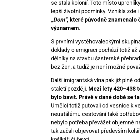
se stala kolonií. Toto místo uprchl
lepší životní podmínky. Vznikla zde 
„Dom“
, které původně znamenalo č
významem
.
S prvními vystěhovaleckými skupina
doklady o emigraci pochází totiž až 
dělníky na stavbu šasterské přehrady
bez žen, a tudíž je není možné pov
Další imigrantská vlna pak již plně o
staletí později.
Mezi lety 420–438 to
bylo bavit. Právě v dané době se 
Umělci totiž putovali od vesnice k 
neustálému cestování také potřebov
nebylo potřeba převážet objemné ne
tak začali objevovat především kolář
košíkáři či ševci.