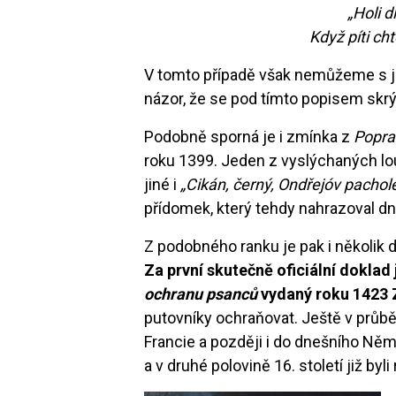
„Holi d
Když píti cht
V tomto případě však nemůžeme s jist
názor, že se pod tímto popisem skr
Podobně sporná je i zmínka z
Popra
roku 1399. Jeden z vyslýchaných lo
jiné i
„Cikán, černý, Ondřejóv pachol
přídomek, který tehdy nahrazoval dn
Z podobného ranku je pak i několik 
Za první skutečně oficiální dokla
ochranu psanců
vydaný roku 142
putovníky ochraňovat. Ještě v průbě
Francie a později i do dnešního Ně
a v druhé polovině 16. století již by