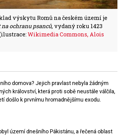
doklad výskytu Romů na českém území je
t na ochranu psanců,
vydaný roku 1423
lustrace:
Wikimedia Commons, Alois
dního domova? Jejich pravlast nebyla žádným
ých království, která proti sobě neustále válčila,
oletí došlo k prvnímu hromadnějšímu exodu.
obyl území dnešního Pákistánu, a řečená oblast