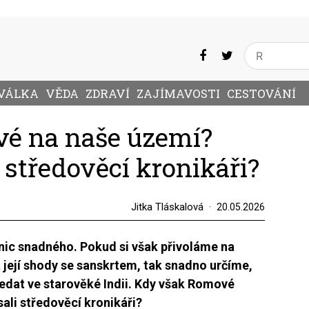
VÁLKA
VĚDA
ZDRAVÍ
ZAJÍMAVOSTI
CESTOVÁNÍ
vé na naše území?
i středověcí kronikáři?
Jitka Tláskalová
20.05.2026
 nic snadného. Pokud si však přivoláme na
její shody se sanskrtem, tak snadno určíme,
ledat ve starověké Indii. Kdy však Romové
sali středověcí kronikáři?