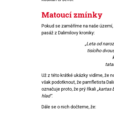
Matoucí zmínky
Pokud se zaměříme na naše území, 
pasáž z Dalimilovy kroniky:
„Leta od naroz
tisícího dvou
k
tata
Už z této krátké ukázky vidíme, že no
však podotknout, že pamfletista Dali
označuje proto, že prý říkali
„kartas 
hlad“
.
Dále se o nich dočteme, že: