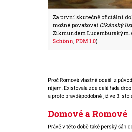
Za první skutečně oficiální 
možné považovat
Cikánský lis
Zikmundem Lucemburským. (i
Schönn
,
PDM 1.0
)
Proč Romové vlastně odešli z půvo
rájem. Existovala zde celá řada drobn
a proto pravděpodobně již ve 3. st
Domové a Romové
Právě v této době také perský šáh d