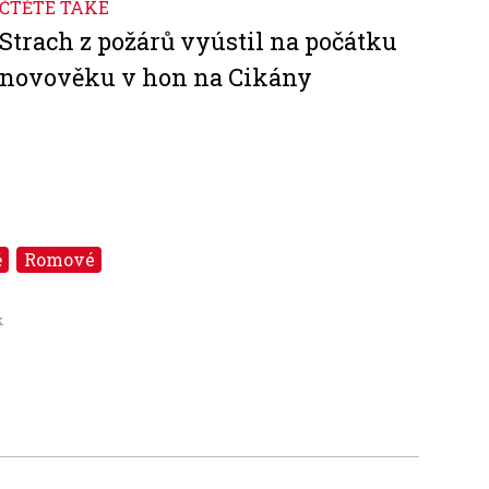
ČTĚTE TAKÉ
Strach z požárů vyústil na počátku
novověku v hon na Cikány
ě
Romové
k