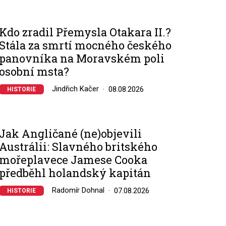
Kdo zradil Přemysla Otakara II.?
Stála za smrtí mocného českého
panovníka na Moravském poli
osobní msta?
Jindřich Kačer
08.08.2026
HISTORIE
Jak Angličané (ne)objevili
Austrálii: Slavného britského
mořeplavece Jamese Cooka
předběhl holandský kapitán
Radomír Dohnal
07.08.2026
HISTORIE