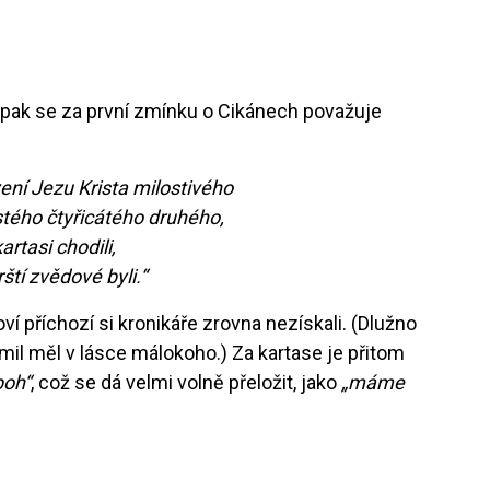
pak se za první zmínku o Cikánech považuje
ení Jezu Krista milostivého
stého čtyřicátého druhého,
artasi chodili,
rští zvědové byli.“
ví příchozí si kronikáře zrovna nezískali. (Dlužno
mil měl v lásce málokoho.) Za kartase je přitom
boh“
, což se dá velmi volně přeložit, jako
„máme