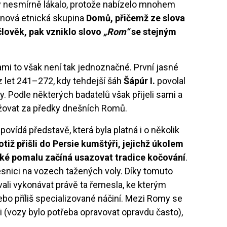
íky nesmírně lákalo, protože nabízelo mnohem
i nová etnická skupina
Domů, přičemž ze slova
lověk, pak vzniklo slovo
„Rom“
se stejným
mi to však není tak jednoznačné. První jasné
z let 241–272, kdy tehdejší šáh
Šápúr I.
povolal
. Podle některých badatelů však přijeli sami a
ažovat za předky dnešních Romů.
dpovídá představě, která byla platná i o několik
tiž přišli do Persie kumštýři, jejichž úkolem
také pomalu začíná usazovat tradice kočování
.
vesnici na vozech tažených voly. Díky tomuto
ali vykonávat právě ta řemesla, ke kterým
bo příliš specializované náčiní. Mezi Romy se
i (vozy bylo potřeba opravovat opravdu často),