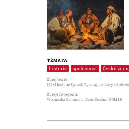
Image
TÉMATA
historie
společnost
České zem
Zdroj textu:
100+1 historie Speciál: Tajemný a krvavý středově
Zdroje fotografii:
Wikimedia Commons, Alois Schönn
,
PDM 1.0