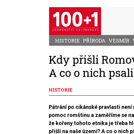
Přejít
k
hlavnímu
obsahu
HISTORIE
PŘÍRODA
VESMÍR
Kdy přišli Romo
A co o nich psal
HISTORIE
Pátrání po cikánské pravlasti není
pomoc romštinu a zaměříme se na 
že kořeny tohoto etnika je třeba h
přišli na naše území? A co o nich p