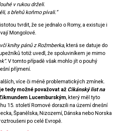
louhé v rukou drželi.
ěli, s břehů koňmo pívali.“
otou tvrdit, že se jednalo o Romy, a existuje i
ývají Mongolové.
včí knihy pánů z Rožmberka
, která se datuje do
upežníků totiž uvedl, že spoluviníkem je mimo
ek“
. V tomto případě však mohlo jít o pouhý
ešní příjmení.
dalších, více či méně problematických zmínek.
d je tedy možné považovat až
Cikánský list na
3 Zikmundem Lucemburským
, který měl tyto
hu 15. století Romové dorazili na území dnešní
mecka, Španělska, Nizozemí, Dánska nebo Norska
li roztroušeni po celé Evropě.