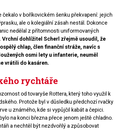
 čekalo v boříkovickém šenku překvapení: jejich
prasku, ale o kolegiální zásah nestál. Dokonce
ranic nedělal z přítomnosti uniformovaných
.
Vrchní dohlížitel Scherl zřejmě usoudil, že
ospělý chlap, člen finanční stráže, navíc s
oužených osmi lety u infanterie, neuměl
e vrátili do kasáren.
kého rychtáře
ozornost od tovaryše Rottera, který toho využil k
ského. Protože byl v důsledku předchozí rvačky
ve u známého, kde si vypůjčil kabát a čepici.
bylo na konci března přece jenom ještě chladno.
táři a nechtěl být nezdvořilý a způsobovat