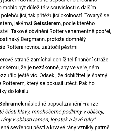
To mohlo být důležité v souvislosti s dalším
polehčující, tak přitěžující okolností. Tovaryš se
hostem, jakýmsi
Geisslerem
, podle kterého
ství. Takové obvinění Rotter vehementně popřel,
i hostinský Bergmann, protože domnělý
yše Rottera rovnou zaútočil pěstmi.
rově straně zamíchal dohlížitel finanční stráže
odskému, že je nezákonné, aby ve veřejném
uřilo ještě víc. Odsekl, že dohlížitel je špatný
za Rotterem, který se pokusil utéct. Pak ho
ky do lokálu.
 Schramek
následně popsal zranění Franze
 části hlavy, mnohočetné podlitiny v obličeji,
rány v oblasti ramen, lopatek a levé ruky“
.
bená sevřenou pěstí a krvavé rány vznikly patrně