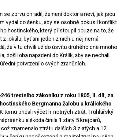
en se zprvu ohradil, že není doktor a neví, jak jsou
om vydal do šenku, aby se osobně pokusil konflikt
ho hostinského, který přistoupil pouze na to, že
 z lokálu, byť ani jeden z nich u něj nemá
dá, že v tu chvíli už do úsvitu druhého dne mnoho
, došli oba napadení do Králík, aby se nechali
i úřední potvrzení o svých zraněních.
46 trestního zákoníku z roku 1805, II. díl, za
na hostinského Bergmanna žalobu u králického
 K tomu přidali výčet hmotných ztrát. Truhlářský
náprsenku a škoda činila 1 zlatý 5 krejcarů,
 což znamenalo ztrátu dalších 3 zlatých a 12
ly v šenku nepoškozené a majitel trval na jejich