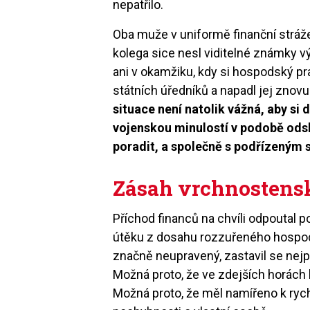
nepatřilo.
Oba muže v uniformě finanční stráže
kolega sice nesl viditelné známky vý
ani v okamžiku, kdy si hospodský p
státních úředníků a napadl jej znovu
situace není natolik vážná, aby si d
vojenskou minulostí v podobě odsl
poradit, a společně s podřízeným s
Zásah vrchnostens
Příchod financů na chvíli odpoutal p
útěku z dosahu rozzuřeného hospod
značně neupravený, zastavil se nejpr
Možná proto, že ve zdejších horách 
Možná proto, že měl namířeno k rych