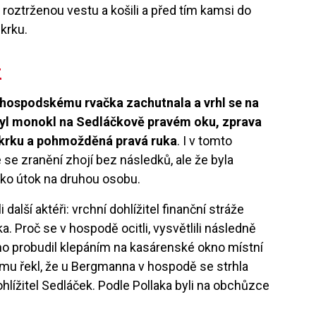
 roztrženou vestu a košili a před tím kamsi do
 krku.
k
hospodskému rvačka zachutnala a vrhl se na
byl monokl na Sedláčkově pravém oku, zprava
 krku a pohmožděná pravá ruka
. I v tomto
se zranění zhojí bez následků, ale že byla
ako útok na druhou osobu.
alší aktéři: vrchní dohlížitel finanční stráže
a. Proč se v hospodě ocitli, vysvětlili následně
e ho probudil klepáním na kasárenské okno místní
 mu řekl, že u Bergmanna v hospodě se strhla
dohlížitel Sedláček. Podle Pollaka byli na obchůzce