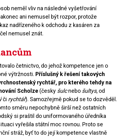
sob neměl vliv na následné vyšetřování
nakonec ani nemusel být rozpor, protože
zkaz nadřízeného k odchodu z kasáren za
čel nemusel znát.
inancům
tovalo četnictvo, do jehož kompetence jen o
bné výtržnosti.
Příslušný k řešení takových
vrchnostenský rychtář, pro kterého tehdy na
enování Scholze
(česky
šulc
nebo
šultys
, od
ý
či
rychtář
). Samozřejmě pokud se to dozvěděl.
 tomto směru nepochybně širší než ostatních
odský si praštil do uniformovaného úředníka
situaci vyřešila státní moc rovnou. Proto se
nanční stráž, byť to do její kompetence vlastně