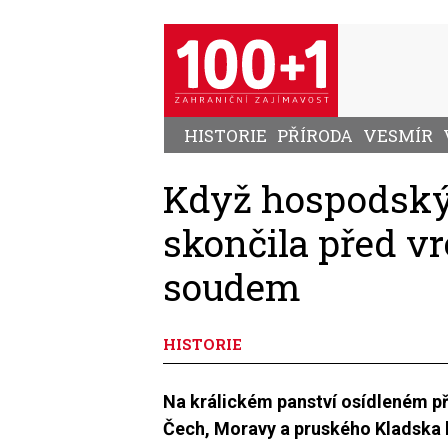
Přejít
k
hlavnímu
obsahu
HISTORIE
PŘÍRODA
VESMÍR
Když hospodský 
skončila před 
soudem
HISTORIE
Na králickém panství osídleném p
Čech, Moravy a pruského Kladska b