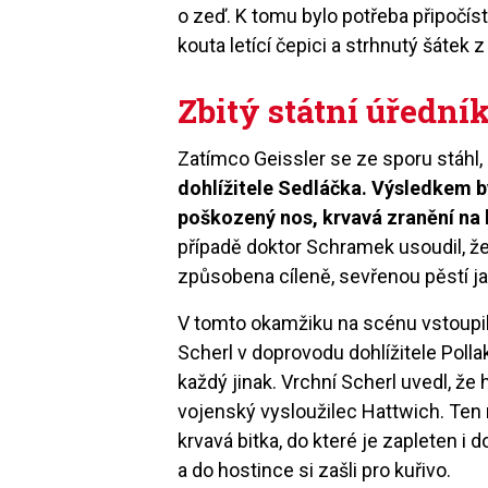
o zeď. K tomu bylo potřeba připočíst
kouta letící čepici a strhnutý šátek z
Zbitý státní úřední
Zatímco Geissler se ze sporu stáhl,
dohlížitele Sedláčka. Výsledkem 
poškozený nos, krvavá zranění na
případě doktor Schramek usoudil, že 
způsobena cíleně, sevřenou pěstí j
V tomto okamžiku na scénu vstoupili d
Scherl v doprovodu dohlížitele Pollak
každý jinak. Vrchní Scherl uvedl, ž
vojenský vysloužilec Hattwich. Ten
krvavá bitka, do které je zapleten i 
a do hostince si zašli pro kuřivo.