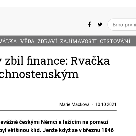
VÁLKA
VĚDA
ZDRAVÍ
ZAJÍMAVOSTI
CESTOVÁNÍ
zbil finance: Rvačka
vrchnostenským
Marie Macková
10.10.2021
řevážně českými Němci a ležícím na pomezí
yl většinou klid. Jenže když se v březnu 1846