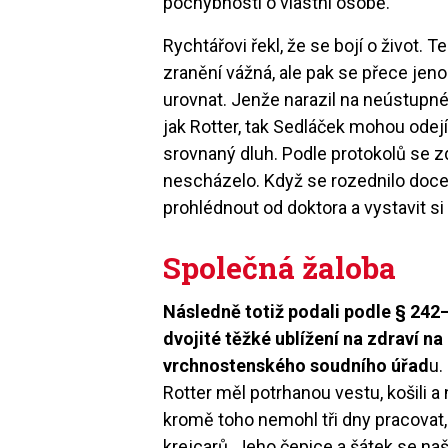
pochybnosti o vlastní osobě.
Rychtářovi řekl, že se bojí o život. T
zranění vážná, ale pak se přece jen
urovnat. Jenže narazil na neústupné
jak Rotter, tak Sedláček mohou odejít
srovnaný dluh. Podle protokolů se z
nescházelo. Když se rozednilo docela
prohlédnout od doktora a vystavit s
Společná žaloba
Následně totiž podali podle § 242–2
dvojité těžké ublížení na zdraví 
vrchnostenského soudního úřad
u.
Rotter měl potrhanou vestu, košili a 
kromě toho nemohl tři dny pracovat,
krejcarů. Jeho čepice a šátek se naš