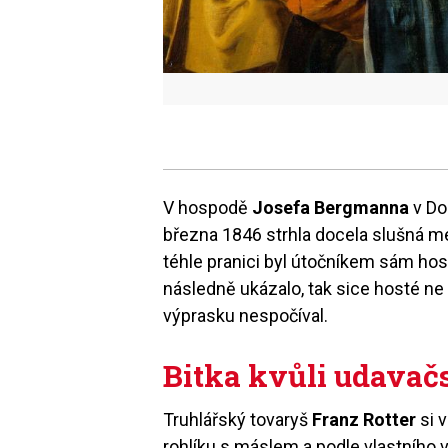
V hospodě
Josefa Bergmanna
v Do
března 1846 strhla docela slušná me
téhle pranici byl útočníkem sám ho
následně ukázalo, tak sice hosté ne 
výprasku nespočíval.
Bitka kvůli udavač
Truhlářský tovaryš
Franz Rotter
si 
rohlíku s máslem a podle vlastního