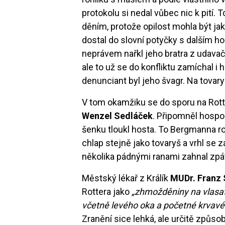
protokolu si nedal vůbec nic k pití. 
děním, protože opilost mohla být jak 
dostal do slovní potyčky s dalším 
neprávem nařkl jeho bratra z udavač
ale to už se do konfliktu zamíchal 
denunciant byl jeho švagr. Na tovar
V tom okamžiku se do sporu na Rotte
Wenzel Sedláček
. Připomněl hosp
šenku tloukl hosta. To Bergmanna rozz
chlap stejně jako tovaryš a vrhl se 
několika pádnými ranami zahnal zpát
Městský lékař z Králík
MUDr. Franz
Rottera jako
„zhmožděniny na vlasaté
včetně levého oka a početné krvavé 
Zranění sice lehká, ale určitě způso