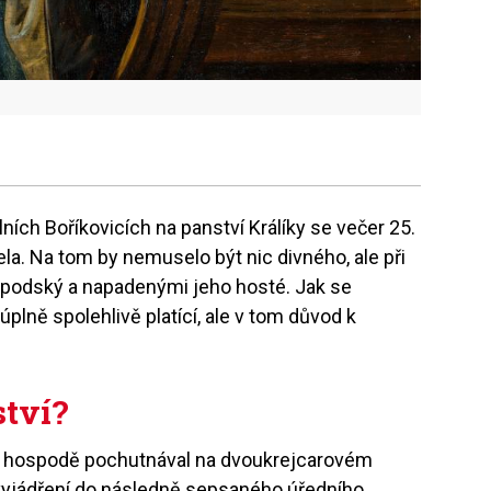
lních Boříkovicích na panství Králíky se večer 25.
la. Na tom by nemuselo být nic divného, ale při
spodský a napadenými jeho hosté. Jak se
úplně spolehlivě platící, ale v tom důvod k
ství?
v hospodě pochutnával na dvoukrejcarovém
 vyjádření do následně sepsaného úředního