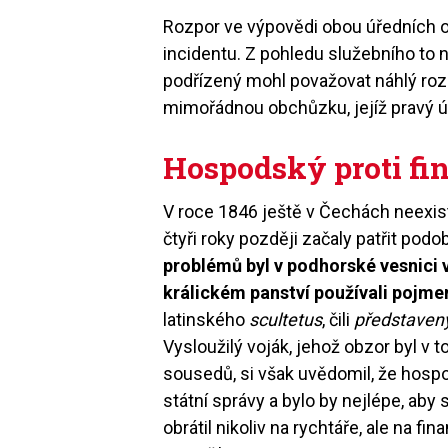
Rozpor ve výpovědi obou úředních o
incidentu. Z pohledu služebního to 
podřízený mohl považovat náhlý ro
mimořádnou obchůzku, jejíž pravý ú
Hospodský proti f
V roce 1846 ještě v Čechách neexis
čtyři roky později začaly patřit podo
problémů byl v podhorské vesnici 
králickém panství používali pojm
latinského
scultetus
, čili
představen
Vysloužilý voják, jehož obzor byl v
sousedů, si však uvědomil, že hosp
státní správy a bylo by nejlépe, aby 
obrátil nikoliv na rychtáře, ale na fi