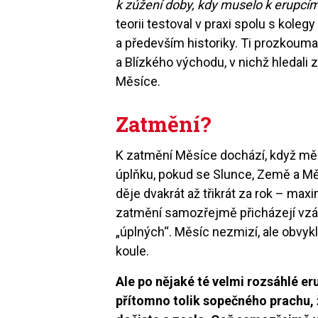
k zúžení doby, kdy muselo k erupcím 
teorii testoval v praxi spolu s koleg
a především historiky. Ti prozkoumal
a Blízkého východu, v nichž hledal
Měsíce.
Zatmění?
K zatmění Měsíce dochází, když měs
úplňku, pokud se Slunce, Země a Mě
děje dvakrát až třikrát za rok – max
zatmění samozřejmě přicházejí vzác
„úplných“. Měsíc nezmizí, ale obvykl
koule.
Ale po nějaké té velmi rozsáhlé er
přítomno tolik sopečného prachu, 