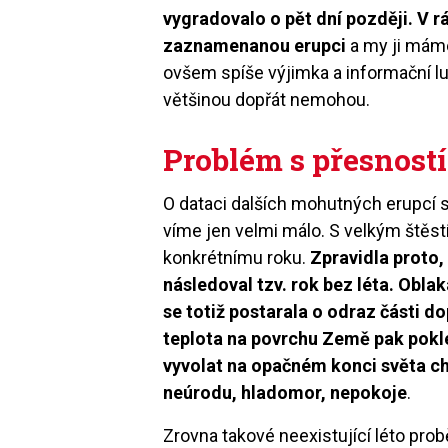
vygradovalo o pět dní později. V r
zaznamenanou erupci
a my ji máme
ovšem spíše výjimka a informační lux
většinou dopřát nemohou.
Problém s přesností
O dataci dalších mohutných erupcí so
víme jen velmi málo. S velkým štěst
konkrétnímu roku.
Zpravidla proto,
následoval tzv. rok bez léta. Obl
se totiž postarala o odraz části d
teplota na povrchu Země pak pokle
vyvolat na opačném konci světa ch
neúrodu, hladomor, nepokoje
.
Zrovna takové neexistující léto pr