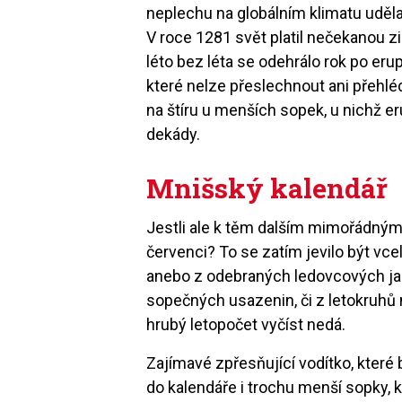
neplechu na globálním klimatu uděla
V roce 1281 svět platil nečekanou 
léto bez léta se odehrálo rok po eru
které nelze přeslechnout ani přehléd
na štíru u menších sopek, u nichž e
dekády.
Mnišský kalendář
Jestli ale k těm dalším mimořádným
červenci? To se zatím jevilo být vc
anebo z odebraných ledovcových jad
sopečných usazenin, či z letokruhů 
hrubý letopočet vyčíst nedá.
Zajímavé zpřesňující vodítko, které 
do kalendáře i trochu menší sopky, kte