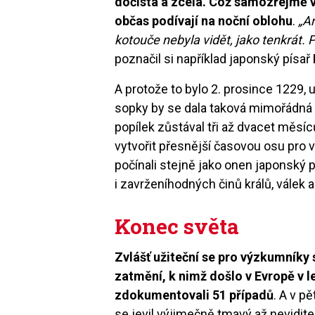
dočista a zcela. Což samozřejmě vy
občas podívají na noční oblohu
.
„A
kotouče nebyla vidět, jako tenkrát.
poznačil si například japonský písař
A protože to bylo 2. prosince 1229, 
sopky by se dala taková mimořádná u
popílek zůstával tři až dvacet měsíců
vytvořit přesnější časovou osu pro v
počínali stejně jako onen japonský 
i zavrženíhodných činů králů, válek
Konec světa
Zvlášť užiteční se pro výzkumníky s
zatmění, k nimž došlo v Evropě v l
zdokumentovali 51 případů
. A v p
se jevil výjimečně tmavý až nevidite