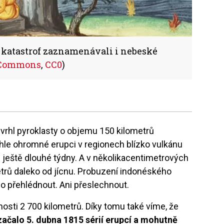
 katastrof zaznamenávali i nebeské
 Commons
,
CC0
)
yvrhl pyroklasty o objemu 150 kilometrů
hle ohromné erupci v regionech blízko vulkánu
ještě dlouhé týdny. A v několikacentimetrových
etrů daleko od jícnu. Probuzení indonéského
lo přehlédnout. Ani přeslechnout.
osti 2 700 kilometrů. Díky tomu také víme, že
začalo 5. dubna 1815 sérií erupcí a mohutně