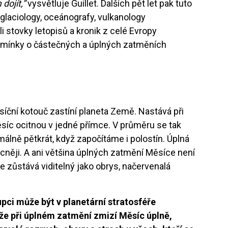
dojít,“
vysvětluje Guillet. Dalších pět let pak tuto
y glaciology, oceánografy, vulkanology
i stovky letopisů a kronik z celé Evropy
i zmínky o částečných a úplných zatměních
íční kotouč zastíní planeta Země. Nastává při
síc ocitnou v jedné přímce. V průměru se tak
imálně pětkrát, když započítáme i polostín. Úplná
něji. A ani většina úplných zatmění Měsíce není
e zůstává viditelný jako obrys, načervenalá
upci může být v planetární stratosféře
že při úplném zatmění zmizí Měsíc úplně,