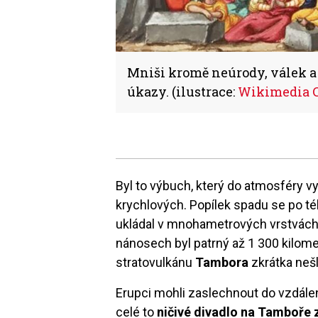
Mniši kromě neúrody, válek a
úkazy. (ilustrace:
Wikimedia
Byl to výbuch, který do atmosféry v
krychlových. Popílek spadu se po té
ukládal v mnohametrových vrstvách 
nánosech byl patrný až 1 300 kilom
stratovulkánu
Tambora
zkrátka neš
Erupci mohli zaslechnout do vzdálen
celé to
ničivé divadlo na Tamboře 