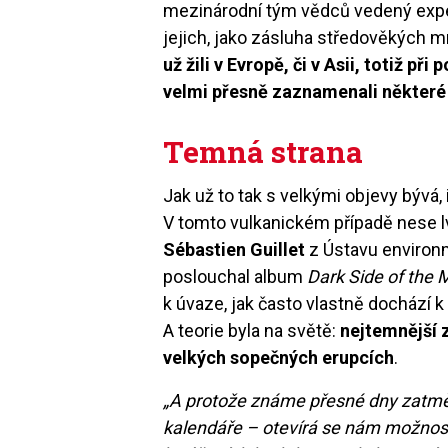
mezinárodní tým vědců vedený expert
jejich, jako zásluha středověkých 
už žili v Evropě, či v Asii, totiž 
velmi přesně zaznamenali některé z
Temná strana
Jak už to tak s velkými objevy bývá,
V tomto vulkanickém případě nese lv
Sébastien Guillet
z Ústavu environm
poslouchal album
Dark Side of the
k úvaze, jak často vlastně dochází 
A teorie byla na světě:
nejtemnější 
velkých sopečných erupcích
.
„A protože známe přesné dny zatměn
kalendáře – otevírá se nám možnost