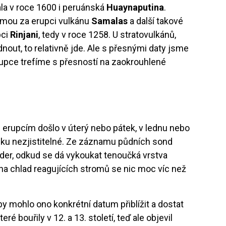
la v roce 1600 i peruánská
Huaynaputina
.
zimou za erupci vulkánu
Samalas
a další takové
pci
Rinjani
, tedy v roce 1258. U stratovulkánů,
nout, to relativně jde. Ale s přesnými daty jsme
rupce trefíme s přesností na zaokrouhlené
 erupcím došlo v úterý nebo pátek, v lednu nebo
elku nezjistitelné. Ze záznamu půdních sond
er, odkud se dá vykoukat tenoučká vrstva
na chlad reagujících stromů se nic moc víc než
by mohlo ono konkrétní datum přiblížit a dostat
ré bouřily v 12. a 13. století, teď ale objevil