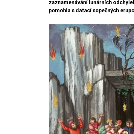
zaznamenávání lunárních odchylek s
pomohla s datací sopečných erupc