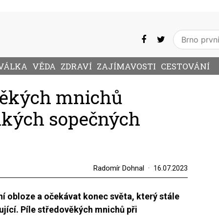
VÁLKA
VĚDA
ZDRAVÍ
ZAJÍMAVOSTI
CESTOVÁNÍ
věkých mnichů
elkých sopečných
Radomír Dohnal
16.07.2023
 obloze a očekávat konec světa, který stále
ující. Píle středověkých mnichů při