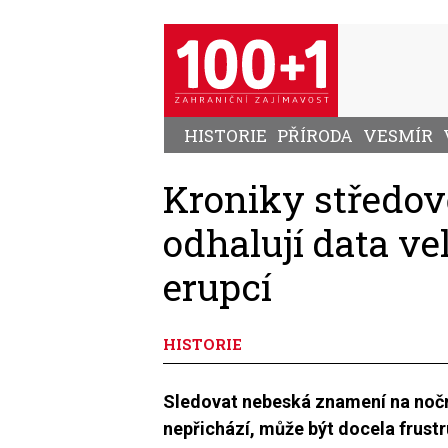
Přejít
k
hlavnímu
obsahu
HISTORIE
PŘÍRODA
VESMÍR
Kroniky středo
odhalují data v
erupcí
HISTORIE
Sledovat nebeská znamení na noční
nepřichází, může být docela frustr