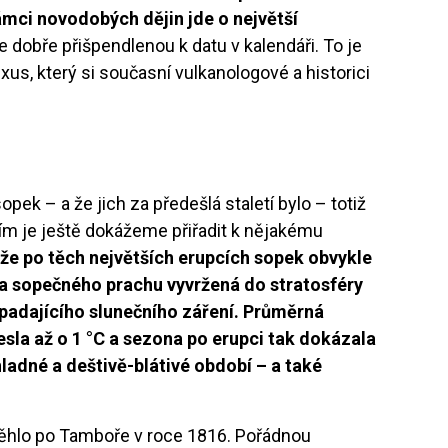
ámci novodobých dějin jde o největší
 dobře přišpendlenou k datu v kalendáři. To je
us, který si současní vulkanologové a historici
pek – a že jich za předešlá staletí bylo – totiž
ím je ještě dokážeme přiřadit k nějakému
 že po těch největších erupcích sopek obvykle
aka sopečného prachu vyvržená do stratosféry
opadajícího slunečního záření. Průměrná
sla až o 1 °C a sezona po erupci tak dokázala
ladné a deštivě-blátivé období – a také
oběhlo po Tamboře v roce 1816. Pořádnou