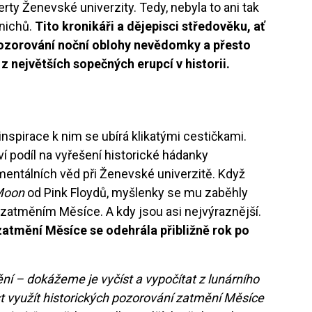
y Ženevské univerzity. Tedy, nebyla to ani tak
mnichů.
Tito kronikáři a dějepisci středověku, ať
při pozorování noční oblohy nevědomky a přesto
 největších sopečných erupcí v historii.
 inspirace k nim se ubírá klikatými cestičkami.
í podíl na vyřešení historické hádanky
entálních věd při Ženevské univerzitě. Když
 Moon
od Pink Floydů, myšlenky se mu zaběhly
k zatměním Měsíce. A kdy jsou asi nejvýraznější.
zatmění Měsíce se odehrála přibližně rok po
í – dokážeme je vyčíst a vypočítat z lunárního
 využít historických pozorování zatmění Měsíce