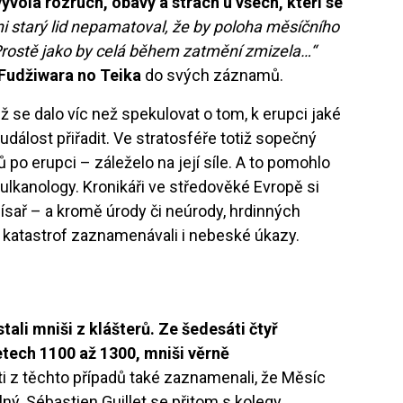
volá rozruch, obavy a strach u všech, kteří se
ni starý lid nepamatoval, že by poloha měsíčního
 Prostě jako by celá během zatmění zmizela…“
Fudžiwara no Teika
do svých záznamů.
už se dalo víc než spekulovat o tom, k erupci jaké
dálost přiřadit. Ve stratosféře totiž sopečný
 po erupci – záleželo na její síle. A to pomohlo
ulkanology. Kronikáři ve středověké Evropě si
písař – a kromě úrody či neúrody, hrdinných
 a katastrof zaznamenávali i nebeské úkazy.
tali mniši z klášterů. Ze šedesáti čtyř
etech 1100 až 1300, mniši věrně
ěti z těchto případů také zaznamenali, že Měsíc
lný. Sébastien Guillet se přitom s kolegy