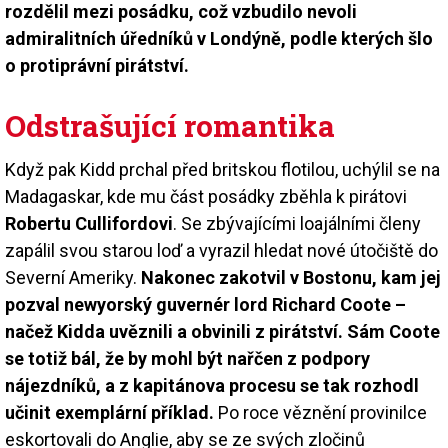
rozdělil mezi posádku, což vzbudilo nevoli
admiralitních úředníků v Londýně, podle kterých šlo
o protiprávní pirátství.
Odstrašující romantika
Když pak Kidd prchal před britskou flotilou, uchýlil se na
Madagaskar, kde mu část posádky zběhla k pirátovi
Robertu Cullifordovi
. Se zbývajícími loajálními členy
zapálil svou starou loď a vyrazil hledat nové útočiště do
Severní Ameriky.
Nakonec zakotvil v Bostonu, kam jej
pozval newyorský guvernér lord Richard Coote –
načež Kidda uvěznili a obvinili z pirátství. Sám Coote
se totiž bál, že by mohl být nařčen z podpory
nájezdníků, a z kapitánova procesu se tak rozhodl
učinit exemplární příklad.
Po roce věznění provinilce
eskortovali do Anglie, aby se ze svých zločinů