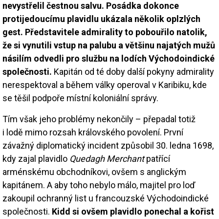
nevystřelil čestnou salvu. Posádka dokonce
protijedoucímu plavidlu ukázala několik oplzlých
gest. Představitele admirality to pobouřilo natolik,
že si vynutili vstup na palubu a většinu najatých mužů
násilím odvedli pro službu na lodích Východoindické
společnosti.
Kapitán od té doby další pokyny admirality
nerespektoval a během války operoval v Karibiku, kde
se těšil podpoře místní koloniální správy.
Tím však jeho problémy nekončily – přepadal totiž
i lodě mimo rozsah královského povolení. První
závažný diplomatický incident způsobil 30. ledna 1698,
kdy zajal plavidlo
Quedagh Merchant
patřící
arménskému obchodníkovi, ovšem s anglickým
kapitánem. A aby toho nebylo málo, majitel pro loď
zakoupil ochranný list u francouzské Východoindické
společnosti.
Kidd si ovšem plavidlo ponechal a kořist