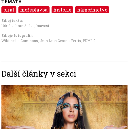
TÉMATA
pirát
mořeplavba
historie
námořnictvo
Zdroj textu:
100+1 zahraniční zajímavost
Zdroje fotografii:
Wikimedia Commons, Jean Leon Gerome Ferris
,
PDM 1.0
Další články v sekci
Image