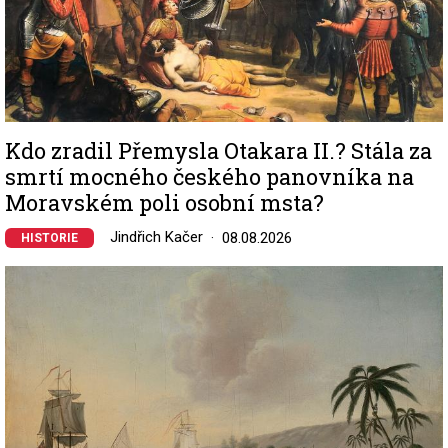
Kdo zradil Přemysla Otakara II.? Stála za
smrtí mocného českého panovníka na
Moravském poli osobní msta?
Jindřich Kačer
08.08.2026
HISTORIE
Image