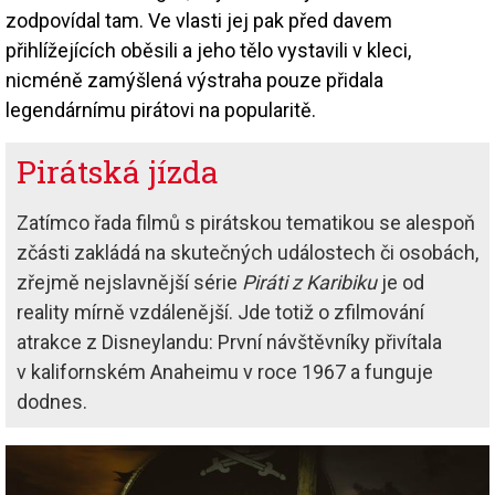
zodpovídal tam. Ve vlasti jej pak před davem
přihlížejících oběsili a jeho tělo vystavili v kleci,
nicméně zamýšlená výstraha pouze přidala
legendárnímu pirátovi na popularitě.
Pirátská jízda
Zatímco řada filmů s pirátskou tematikou se alespoň
zčásti zakládá na skutečných událostech či osobách,
zřejmě nejslavnější série
Piráti z Karibiku
je od
reality mírně vzdálenější. Jde totiž o zfilmování
atrakce z Disneylandu: První návštěvníky přivítala
v kalifornském Anaheimu v roce 1967 a funguje
dodnes.
Image