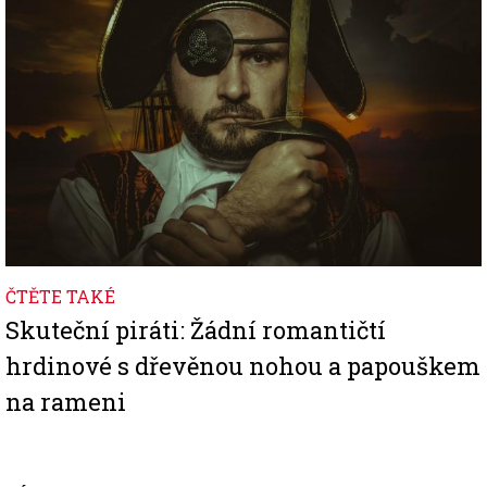
ČTĚTE TAKÉ
Skuteční piráti: Žádní romantičtí
hrdinové s dřevěnou nohou a papouškem
na rameni