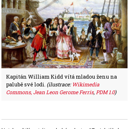
Kapitán William Kidd vítá mladou ženu na
palubě své lodi.
(ilustrace:
Wikimedia
Commons, Jean Leon Gerome Ferris
,
PDM 1.0
)