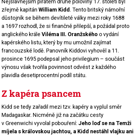
Nejslavnějším pirátem druhé poloviny 17. století byl
zřejmě kapitán
William Kidd
. Tento britský námořní
důstojník se během devítileté války mezi roky 1688
a 1697 rozhodl, že si finančně přilepší, a požádal proto
anglického krále
Viléma III. Oranžského
o vydání
kapérského listu, který by mu umožnil zajímat
francouzské lodě. Panovník Kiddovi vyhověl a 11.
prosince 1695 podepsal jeho privilegium – součást
výnosu však tvořila povinnost odvést z každého
plavidla desetiprocentní podíl státu.
Z kapéra psancem
Kidd se tedy zařadil mezi tzv. kapéry a vyplul směr
Madagaskar. Nicméně již na začátku cesty
v Greenwichi vyvolal pobouření:
Jeho loď se na Temži
míjela s královskou jachtou, a Kidd nestáhl vlajku ani