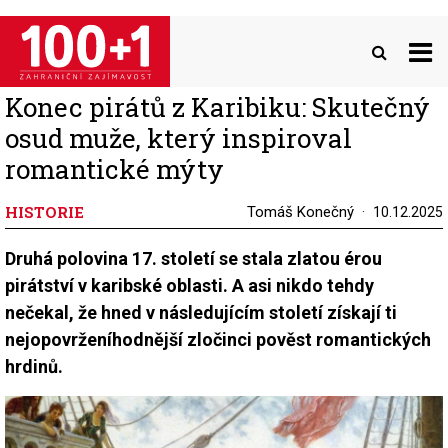
Přejít
k
hlavnímu
obsahu
Konec pirátů z Karibiku: Skutečný
osud muže, který inspiroval
romantické mýty
HISTORIE
Tomáš Konečný
10.12.2025
Druhá polovina 17. století se stala zlatou érou
pirátství v karibské oblasti. A asi nikdo tehdy
nečekal, že hned v následujícím století získají ti
nejopovrženíhodnější zločinci pověst romantických
hrdinů.