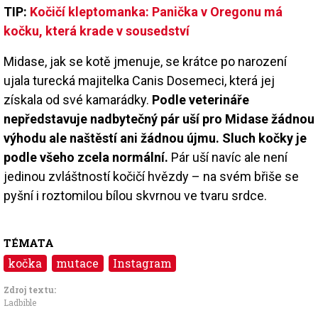
TIP:
Kočičí kleptomanka: Panička v Oregonu má
kočku, která krade v sousedství
Midase, jak se kotě jmenuje, se krátce po narození
ujala turecká majitelka Canis Dosemeci, která jej
získala od své kamarádky.
Podle veterináře
nepředstavuje nadbytečný pár uší pro Midase žádnou
výhodu ale naštěstí ani žádnou újmu. Sluch kočky je
podle všeho zcela normální.
Pár uší navíc ale není
jedinou zvláštností kočičí hvězdy – na svém břiše se
pyšní i roztomilou bílou skvrnou ve tvaru srdce.
TÉMATA
kočka
mutace
Instagram
Zdroj textu:
Ladbible