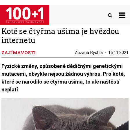
Přejít
k
hlavnímu
obsahu
Kotě se čtyřma ušima je hvězdou
internetu
ZAJÍMAVOSTI
Zuzana Rychlá
15.11.2021
Fyzické změny, způsobené dědičnými genetickými
mutacemi, obvykle nejsou žádnou výhrou. Pro kotě,
které se narodilo se čtyřma ušima, to ale naštěstí
neplatí