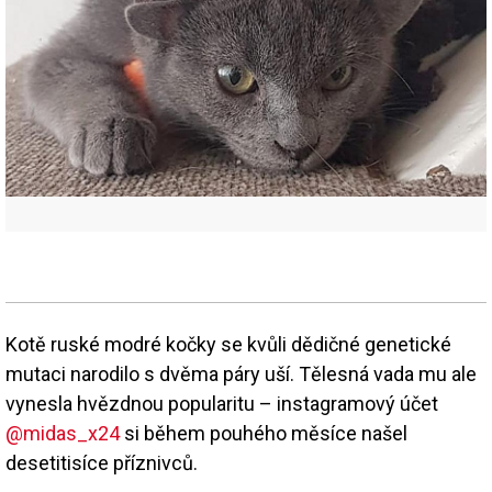
Kotě ruské modré kočky se kvůli dědičné genetické
mutaci narodilo s dvěma páry uší. Tělesná vada mu ale
vynesla hvězdnou popularitu – instagramový účet
@midas_x24
si během pouhého měsíce našel
desetitisíce příznivců.