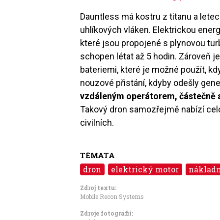
Dauntless má kostru z titanu a leteck
uhlíkových vláken. Elektrickou energ
které jsou propojené s plynovou tur
schopen létat až 5 hodin. Zároveň 
bateriemi, které je možné použít, k
nouzové přistání, kdyby odešly gene
vzdáleným operátorem, částečně
Takový dron samozřejmě nabízí celo
civilních.
TÉMATA
dron
elektrický motor
nákladn
Zdroj textu:
Mobile Recon Systems
Zdroje fotografii: