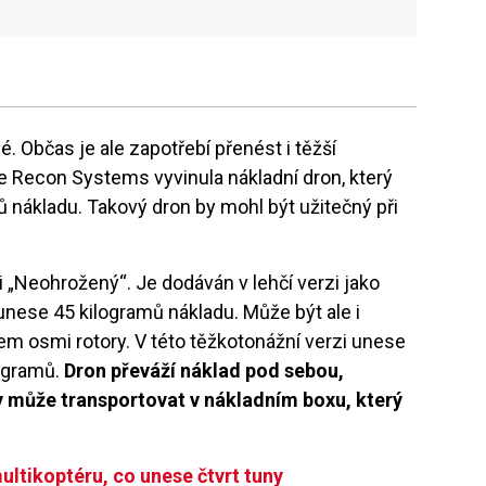
. Občas je ale zapotřebí přenést i těžší
e Recon Systems vyvinula nákladní dron, který
 nákladu. Takový dron by mohl být užitečný při
ili „Neohrožený“. Je dodáván v lehčí verzi jako
a unese 45 kilogramů nákladu. Může být ale i
em osmi rotory. V této těžkotonážní verzi unese
logramů.
Dron převáží náklad pod sebou,
y může transportovat v nákladním boxu, který
ultikoptéru, co unese čtvrt tuny