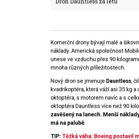
Dron Dauntless za letu
Komerční drony bývají malé a šikovné
náklady. Americká společnost Mobil
unese ve vzduchu přes 90 kilogramů
mnoha různých příležitostech.
Nový dron se jmenuje
Dauntless
, č
kvadrikoptéra, která váží asi 35 kg 
oktoptéra, s motorem navíc a s celk
oktoptéra Dauntless více než 90 ki
zavěšený na lanech. Menší náklad
má na palubě
.
TIP:
Těžká váha: Boeing postavil m