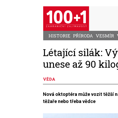
Přejít
k
hlavnímu
obsahu
HISTORIE
PŘÍRODA
VESMÍR
Létající silák: 
unese až 90 kil
VĚDA
Nová oktoptéra může vozit těžší n
těžaře nebo třeba vědce