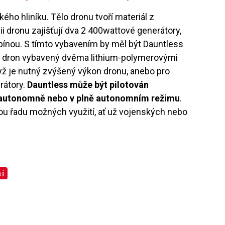
ého hliníku. Tělo dronu tvoří materiál z
ii dronu zajišťují dva 2 400wattové generátory,
bínou. S tímto vybavením by měl být Dauntless
je dron vybavený dvěma lithium-polymerovými
dyž je nutný zvýšený výkon dronu, anebo pro
rátory.
Dauntless může být pilotován
 autonomně nebo v plně autonomním režimu
.
u řadu možných využití, ať už vojenských nebo
í