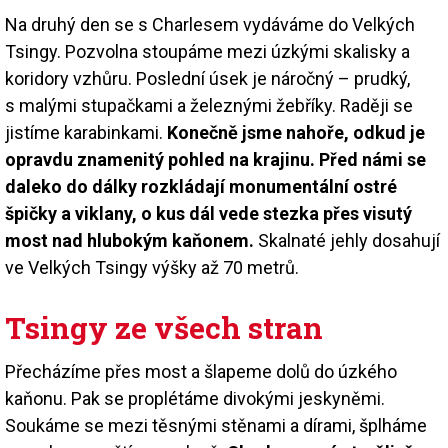
Na druhý den se s Charlesem vydáváme do Velkých
Tsingy. Pozvolna stoupáme mezi úzkými skalisky a
koridory vzhůru. Poslední úsek je náročný – prudký,
s malými stupačkami a železnými žebříky. Raději se
jistíme karabinkami.
Konečně jsme nahoře, odkud je
opravdu znamenitý pohled na krajinu. Před námi se
daleko do dálky rozkládají monumentální ostré
špičky a viklany, o kus dál vede stezka přes visutý
most nad hlubokým kaňonem.
Skalnaté jehly dosahují
ve Velkých Tsingy výšky až 70 metrů.
Tsingy ze všech stran
Přecházíme přes most a šlapeme dolů do úzkého
kaňonu. Pak se proplétáme divokými jeskyněmi.
Soukáme se mezi těsnými stěnami a dírami, šplháme