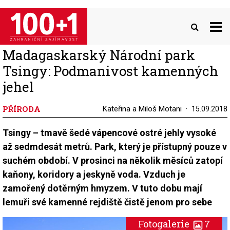
Přejít
k
hlavnímu
obsahu
Madagaskarský Národní park
Tsingy: Podmanivost kamenných
jehel
PŘÍRODA
Kateřina a Miloš Motani
15.09.2018
Tsingy – tmavě šedé vápencové ostré jehly vysoké
až sedmdesát metrů. Park, který je přístupný pouze v
suchém období. V prosinci na několik měsíců zatopí
kaňony, koridory a jeskyně voda. Vzduch je
zamořený dotěrným hmyzem. V tuto dobu mají
lemuři své kamenné rejdiště čistě jenom pro sebe
Fotogalerie
7