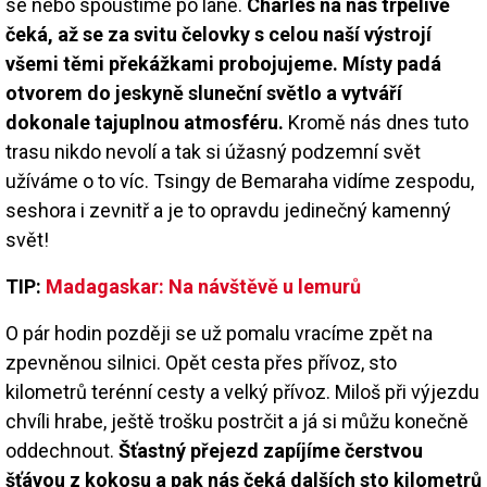
se nebo spouštíme po laně.
Charles na nás trpělivě
čeká, až se za svitu čelovky s celou naší výstrojí
všemi těmi překážkami probojujeme. Místy padá
otvorem do jeskyně sluneční světlo a vytváří
dokonale tajuplnou atmosféru.
Kromě nás dnes tuto
trasu nikdo nevolí a tak si úžasný podzemní svět
užíváme o to víc. Tsingy de Bemaraha vidíme zespodu,
seshora i zevnitř a je to opravdu jedinečný kamenný
svět!
TIP:
Madagaskar: Na návštěvě u lemurů
O pár hodin později se už pomalu vracíme zpět na
zpevněnou silnici. Opět cesta přes přívoz, sto
kilometrů terénní cesty a velký přívoz. Miloš při výjezdu
chvíli hrabe, ještě trošku postrčit a já si můžu konečně
oddechnout.
Šťastný přejezd zapíjíme čerstvou
šťávou z kokosu a pak nás čeká dalších sto kilometrů