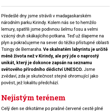
Předešlé dny jsme strávili v madagaskarském
národním parku Kirindy. Kolem nás se to hemžilo
lemury, spatřili jsme podivnou šelmu fosu a velmi
vzácný druh skákajícího potkana. Teď už šlapeme na
plyn a pokračujeme na sever do těžko přístupné oblasti
Tsingy de Bemaraha.
Ve skalnatém labyrintu je určitě
méně života než v Kirindy, ale prý jde o naprostý
unikát, který je dokonce zapsán na seznamu
světového přírodního dědictví UNESCO.
Jsme
zvědaví, zda je skutečnost stejně ohromující jako
pověst, jež lokalitu předchází.
Nejistým terénem
Celý den se drkotáme po prašné červené cestě plné