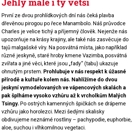
Jehly malé i ty větší
První ze dvou prohlídkových dní nás čeká plavba
dřevěnou pirogou po řece Manambolo. Náš průvodce
Charles je velice tichý a příjemný člověk. Nejenže nás
upozorňuje na krásy krajiny, ale také nás zasvěcuje do
tajů malgašské víry. Na posvátná místa, jako například
různé jeskyně, staré hroby kmene Vazimba, posvátná
zvířata a jiné věci, které jsou „fady“ (tabu) ukazuje
ohnutým prstem.
Prohlubuje v nás respekt k úžasné
přírodě a kultuře kolem nás. Nahlížíme do dvou
jeskyní vymodelovaných ve vápencových skalách a
pak šplháme vysoko vzhůru až k vrcholkům Malých
Tsingy.
Po ostrých kamenných špičkách se drápeme
vzhůru jako horolezci. Mezi šedými skalisky
obdivujeme neznámé rostliny – pachypodie, euphorbie,
aloe, suchou i vlhkomilnou vegetaci.