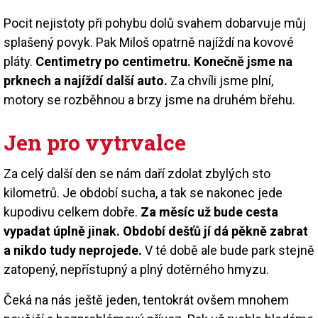
Pocit nejistoty při pohybu dolů svahem dobarvuje můj
splašený povyk. Pak Miloš opatrně najíždí na kovové
pláty.
Centimetry po centimetru. Konečně jsme na
prknech a najíždí další auto.
Za chvíli jsme plní,
motory se rozběhnou a brzy jsme na druhém břehu.
Jen pro vytrvalce
Za celý další den se nám daří zdolat zbylých sto
kilometrů. Je období sucha, a tak se nakonec jede
kupodivu celkem dobře.
Za měsíc už bude cesta
vypadat úplně jinak. Období dešťů jí dá pěkně zabrat
a nikdo tudy neprojede.
V té době ale bude park stejně
zatopený, nepřístupný a plný dotěrného hmyzu.
Čeká na nás ještě jeden, tentokrát ovšem mnohem