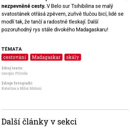
nezpevněné cesty.
V Belo sur Tsihibilina se malý
svatostánek otřásá zpěvem, zuřivě tlučou bicí, lidé se
modlí tak, že tančí a radostně tleskají. Další
pozoruhodný rys stále divokého Madagaskaru!
TÉMATA
cestování
Madagaskar
skály
Zdroj textu:
časopis Příroda
Zdroje fotografii:
Kateřina a Miloš Motani
Další články v sekci