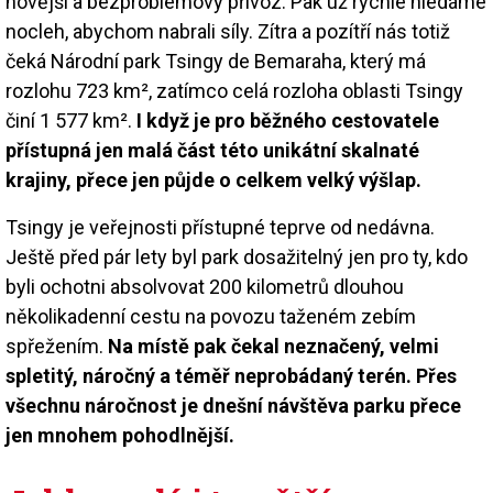
novější a bezproblémový přívoz. Pak už rychle hledáme
nocleh, abychom nabrali síly. Zítra a pozítří nás totiž
čeká Národní park Tsingy de Bemaraha, který má
rozlohu 723 km², zatímco celá rozloha oblasti Tsingy
činí 1 577 km².
I když je pro běžného cestovatele
přístupná jen malá část této unikátní skalnaté
krajiny, přece jen půjde o celkem velký výšlap.
Tsingy je veřejnosti přístupné teprve od nedávna.
Ještě před pár lety byl park dosažitelný jen pro ty, kdo
byli ochotni absolvovat 200 kilometrů dlouhou
několikadenní cestu na povozu taženém zebím
spřežením.
Na místě pak čekal neznačený, velmi
spletitý, náročný a téměř neprobádaný terén. Přes
všechnu náročnost je dnešní návštěva parku přece
jen mnohem pohodlnější.