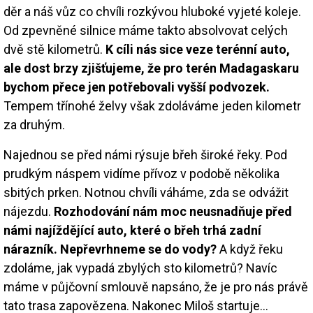
děr a náš vůz co chvíli rozkývou hluboké vyjeté koleje.
Od zpevněné silnice máme takto absolvovat celých
dvě stě kilometrů.
K cíli nás sice veze terénní auto,
ale dost brzy zjišťujeme, že pro terén Madagaskaru
bychom přece jen potřebovali vyšší podvozek.
Tempem třínohé želvy však zdoláváme jeden kilometr
za druhým.
Najednou se před námi rýsuje břeh široké řeky. Pod
prudkým náspem vidíme přívoz v podobě několika
sbitých prken. Notnou chvíli váháme, zda se odvážit
nájezdu.
Rozhodování nám moc neusnadňuje před
námi najíždějící auto, které o břeh trhá zadní
nárazník. Nepřevrhneme se do vody?
A když řeku
zdoláme, jak vypadá zbylých sto kilometrů? Navíc
máme v půjčovní smlouvě napsáno, že je pro nás právě
tato trasa zapovězena. Nakonec Miloš startuje…