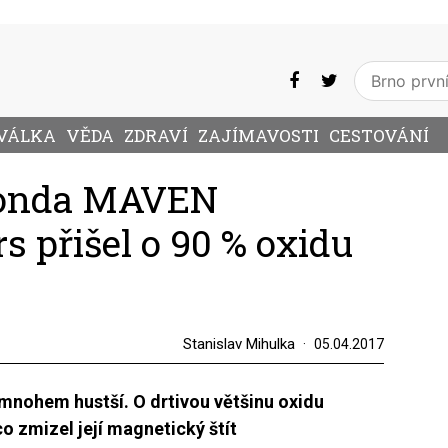
VÁLKA
VĚDA
ZDRAVÍ
ZAJÍMAVOSTI
CESTOVÁNÍ
Sonda MAVEN
rs přišel o 90 % oxidu
Stanislav Mihulka
05.04.2017
mnohem hustší. O drtivou většinu oxidu
co zmizel její magnetický štít