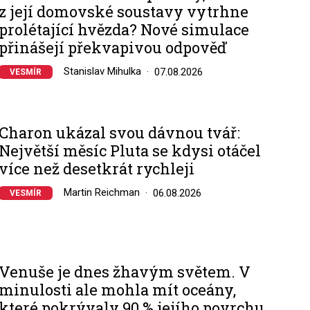
z její domovské soustavy vytrhne
prolétající hvězda? Nové simulace
přinášejí překvapivou odpověď
Stanislav Mihulka
07.08.2026
VESMÍR
Charon ukázal svou dávnou tvář:
Největší měsíc Pluta se kdysi otáčel
více než desetkrát rychleji
Martin Reichman
06.08.2026
VESMÍR
Venuše je dnes žhavým světem. V
minulosti ale mohla mít oceány,
které pokrývaly 90 % jejího povrchu