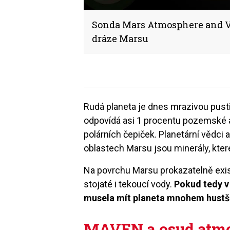
Sonda Mars Atmosphere and V
dráze Marsu
Rudá planeta je dnes mrazivou pusti
odpovídá asi 1 procentu pozemské 
polárních čepiček. Planetární vědci 
oblastech Marsu jsou minerály, kte
Na povrchu Marsu prokazatelně exis
stojaté i tekoucí vody.
Pokud tedy v
musela mít planeta mnohem hustš
MAVEN a osud atm