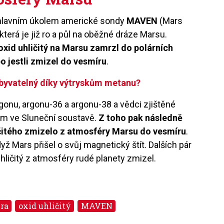
 hlavním úkolem americké sondy
MAVEN
(Mars
která je již ro a půl na oběžné dráze Marsu.
oxid uhličitý na Marsu zamrzl do polárních
o jestli zmizel do vesmíru
.
obyvatelný díky výtryskům metanu?
gonu, argonu-36 a argonu-38 a vědci zjištěné
em ve Sluneční soustavě.
Z toho pak následně
ičitého zmizelo z atmosféry Marsu do vesmíru
.
když Mars přišel o svůj magnetický štít. Dalších pár
 uhličitý z atmosféry rudé planety zmizel.
ra
oxid uhličitý
MAVEN