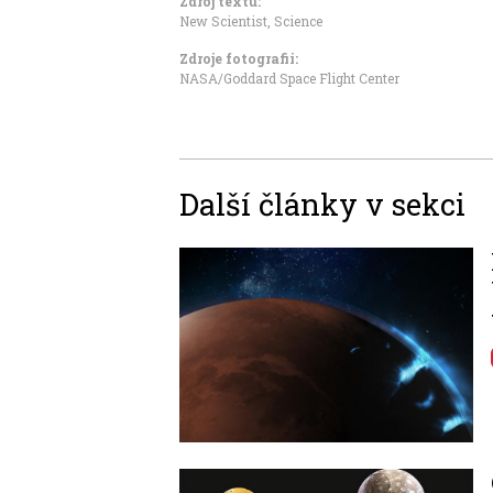
Zdroj textu:
New Scientist, Science
Zdroje fotografii:
NASA/Goddard Space Flight Center
Další články v sekci
Image
Image