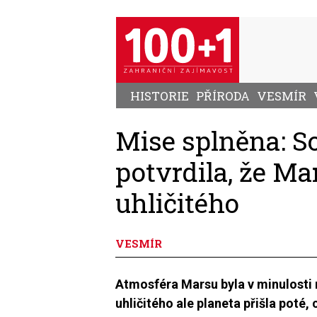
Přejít
k
hlavnímu
obsahu
HISTORIE
PŘÍRODA
VESMÍR
Mise splněna: 
potvrdila, že Ma
uhličitého
VESMÍR
Atmosféra Marsu byla v minulosti 
uhličitého ale planeta přišla poté, 