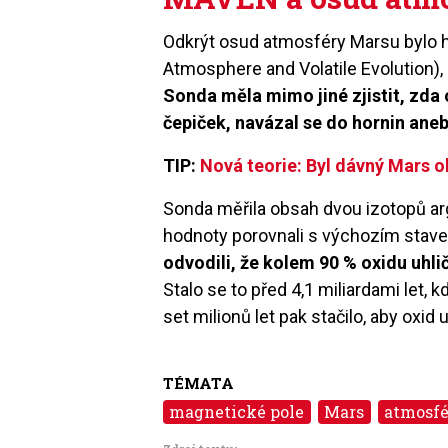
Odkrýt osud atmosféry Marsu bylo
Atmosphere and Volatile Evolution), 
Sonda měla mimo jiné zjistit, zda 
čepiček, navázal se do hornin aneb
TIP:
Nová teorie: Byl dávný Mars 
Sonda měřila obsah dvou izotopů ar
hodnoty porovnali s výchozím stav
odvodili, že kolem 90 % oxidu uhl
Stalo se to před 4,1 miliardami let, 
set milionů let pak stačilo, aby oxid
TÉMATA
magnetické pole
Mars
atmosfé