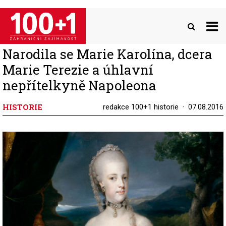
Přejít
k
hlavnímu
obsahu
Narodila se Marie Karolína, dcera
Marie Terezie a úhlavní
nepřítelkyně Napoleona
HISTORIE
redakce 100+1 historie
07.08.2016