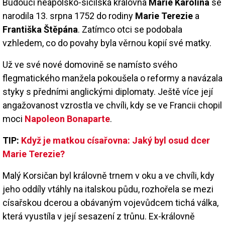
Budoucí neapolsko-sicilská královna
Marie Karolína
se
narodila 13. srpna 1752 do rodiny
Marie Terezie
a
Františka Štěpána
. Zatímco otci se podobala
vzhledem, co do povahy byla věrnou kopií své matky.
Už ve své nové domovině se namísto svého
flegmatického manžela pokoušela o reformy a navázala
styky s předními anglickými diplomaty. Ještě více její
angažovanost vzrostla ve chvíli, kdy se ve Francii chopil
moci
Napoleon Bonaparte
.
TIP:
Když je matkou císařovna: Jaký byl osud dcer
Marie Terezie?
Malý Korsičan byl královně trnem v oku a ve chvíli, kdy
jeho oddíly vtáhly na italskou půdu, rozhořela se mezi
císařskou dcerou a obávaným vojevůdcem tichá válka,
která vyustíla v její sesazení z trůnu. Ex-královně