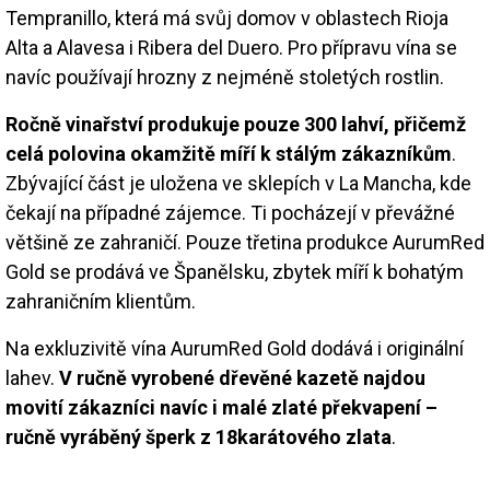
Tempranillo, která má svůj domov v oblastech Rioja
Alta a Alavesa i Ribera del Duero. Pro přípravu vína se
navíc používají hrozny z nejméně stoletých rostlin.
Ročně vinařství produkuje pouze 300 lahví, přičemž
celá polovina okamžitě míří k stálým zákazníkům
.
Zbývající část je uložena ve sklepích v La Mancha, kde
čekají na případné zájemce. Ti pocházejí v převážné
většině ze zahraničí. Pouze třetina produkce AurumRed
Gold se prodává ve Španělsku, zbytek míří k bohatým
zahraničním klientům.
Na exkluzivitě vína AurumRed Gold dodává i originální
lahev.
V ručně vyrobené dřevěné kazetě najdou
movití zákazníci navíc i malé zlaté překvapení –
ručně vyráběný šperk z 18karátového zlata
.