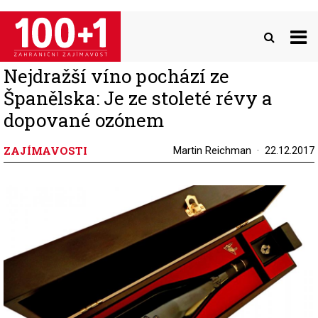
Přejít
k
hlavnímu
obsahu
Nejdražší víno pochází ze
Španělska: Je ze stoleté révy a
dopované ozónem
ZAJÍMAVOSTI
Martin Reichman
22.12.2017