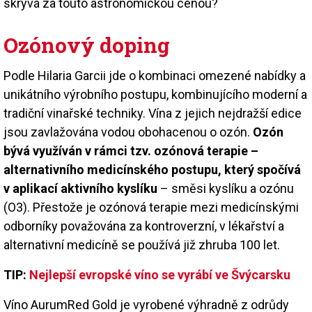
skrývá za touto astronomickou cenou?
Ozónový doping
Podle Hilaria Garcii jde o kombinaci omezené nabídky a
unikátního výrobního postupu, kombinujícího moderní a
tradiční vinařské techniky. Vína z jejich nejdražší edice
jsou zavlažována vodou obohacenou o ozón.
Ozón
bývá využíván v rámci tzv. ozónová terapie –
alternativního medicínského postupu, který spočívá
v aplikací aktivního kyslíku
– směsi kyslíku a ozónu
(O3). Přestože je ozónová terapie mezi medicínskými
odborníky považována za kontroverzní, v lékařství a
alternativní medicíně se používá již zhruba 100 let.
TIP:
Nejlepší evropské víno se vyrábí ve Švýcarsku
Víno AurumRed Gold je vyrobené výhradně z odrůdy