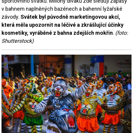
sportovního svátku. Miliony diváků zde sledují zápasy
v bahnem naplněných bazénech a bahenní lyžařské
závody.
Svátek byl původně marketingovou akcí,
která měla upozornit na léčivé a zkrášlující účinky
kosmetiky, vyráběné z bahna zdejších mokřin
.
(foto:
Shutterstock)