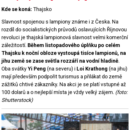
Kde se koná:
Thajsko
Slavnost spojenou s lampiony známe i z Česka. Na
rozdíl do socialistických průvodů oslavujících Říjnovou
revoluci je thajská lampionová slavnost velmi komerční
záležitostí.
Během listopadového úplňku po celém
Thajsku k noční obloze vystoupá tisíce lampionů, na
jihu země se zase světla rozzáří na vodní hladině
.
Oba svátky
Yi Peng
(na severu) i
Loi Krathong
(na jihu)
mají především podpořit turismus a přilákat do země
zážitků chtivé zákazníky. Na akci je se platí vstupné až
100 dolarů a o nejlepší místa je vždy velký zájem.
(foto:
Shutterstock)