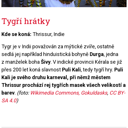
Tygří hrátky
Kde se koná:
Thrissur, Indie
Tygr je v Indii považován za mýtické zvíře, ostatně
sedlá jej například hinduistická bohyně
Durga
, jedna
z manželek boha
Šivy
. V indické provincii Kérala se již
přes 200 let koná slavnost
Puli Kali
, tedy tygří hry.
Puli
Kali je svého druhu karneval, při němž městem
Thrissur prochází rej tygřích masek všech velikostí a
barev
.
(foto:
Wikimedia Commons, Gokuldasks
,
CC BY-
SA 4.0
)