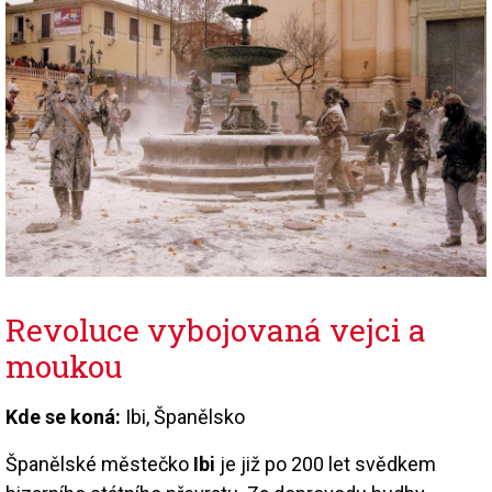
Revoluce vybojovaná vejci a
moukou
Kde se koná:
Ibi, Španělsko
Španělské městečko
Ibi
je již po 200 let svědkem