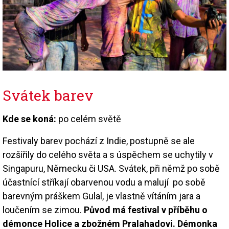
Svátek barev
Kde se koná:
po celém světě
Festivaly barev pochází z Indie, postupně se ale
rozšířily do celého světa a s úspěchem se uchytily v
Singapuru, Německu či USA. Svátek, při němž po sobě
účastnící stříkají obarvenou vodu a malují po sobě
barevným práškem Gulal, je vlastně vítáním jara a
loučením se zimou.
Původ má festival v příběhu o
démonce Holice a zbožném Pralahadovi. Démonka