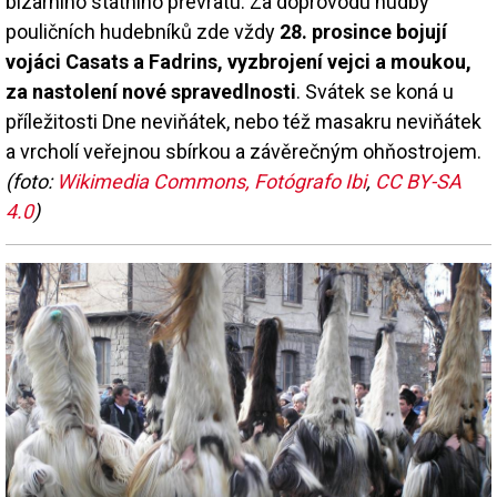
bizarního státního převratu. Za doprovodu hudby
pouličních hudebníků zde vždy
28. prosince bojují
vojáci Casats a Fadrins, vyzbrojení vejci a moukou,
za nastolení nové spravedlnosti
. Svátek se koná u
příležitosti Dne neviňátek, nebo též masakru neviňátek
a vrcholí veřejnou sbírkou a závěrečným ohňostrojem.
(foto:
Wikimedia Commons, Fotógrafo Ibi
,
CC BY-SA
4.0
)