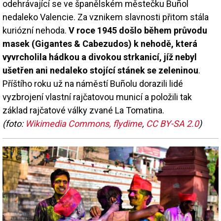
odehrávající se ve španělském městečku Buñol
nedaleko Valencie. Za vznikem slavnosti přitom stála
kuriózní nehoda.
V roce 1945 došlo během průvodu
masek (Gigantes & Cabezudos) k nehodě, která
vyvrcholila hádkou a divokou strkanicí, jíž nebyl
ušetřen ani nedaleko stojící stánek se zeleninou
.
Příštího roku už na náměstí Buñolu dorazili lidé
vyzbrojení vlastní rajčatovou municí a položili tak
základ rajčatové války zvané La Tomatina.
(foto:
Wikimedia Commons, flydime
,
CC BY-SA 2.0
)