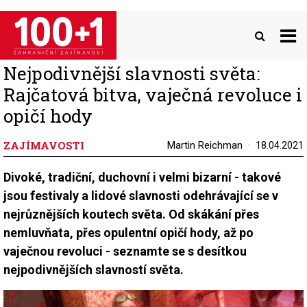
Přejít
k
hlavnímu
obsahu
Nejpodivnější slavnosti světa:
Rajčatová bitva, vaječná revoluce i
opičí hody
ZAJÍMAVOSTI
Martin Reichman
18.04.2021
Divoké, tradiční, duchovní i velmi bizarní - takové
jsou festivaly a lidové slavnosti odehrávající se v
nejrůznějších koutech světa. Od skákání přes
nemluvňata, přes opulentní opičí hody, až po
vaječnou revoluci - seznamte se s desítkou
nejpodivnějších slavností světa.