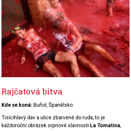
Rajčatová bitva
Kde se koná:
Buñol, Španělsko
Tisícihlavý dav a ulice zbarvené do ruda, to je
každoroční obrázek srpnové slavnosti
La Tomatina
,