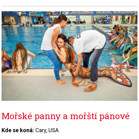
Mořské panny a mořští pánové
Kde se koná:
Cary, USA