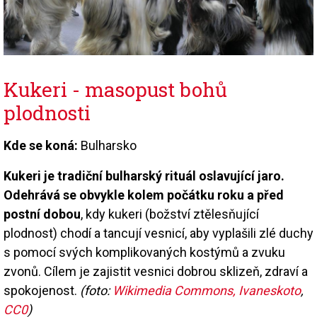
Kukeri - masopust bohů
plodnosti
Kde se koná:
Bulharsko
Kukeri je tradiční bulharský rituál oslavující jaro.
Odehrává se obvykle kolem počátku roku a před
postní dobou
, kdy kukeri (božství ztělesňující
plodnost) chodí a tancují vesnicí, aby vyplašili zlé duchy
s pomocí svých komplikovaných kostýmů a zvuku
zvonů. Cílem je zajistit vesnici dobrou sklizeň, zdraví a
spokojenost.
(foto:
Wikimedia Commons, Ivaneskoto
,
CC0
)