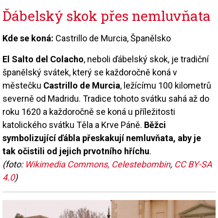
Ďábelský skok přes nemluvňata
Kde se koná:
Castrillo de Murcia, Španělsko
El Salto del Colacho
, neboli ďábelský skok, je tradiční
španělský svátek, který se každoročně koná v
městečku
Castrillo de Murcia
, ležícímu 100 kilometrů
severně od Madridu. Tradice tohoto svátku sahá až do
roku 1620 a každoročně se koná u příležitosti
katolického svátku Těla a Krve Páně.
Běžci
symbolizující ďábla přeskakují nemluvňata, aby je
tak očistili od jejich prvotního hříchu
.
(foto:
Wikimedia Commons, Celestebombin
,
CC BY-SA
4.0
)