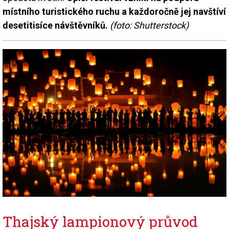
místního turistického ruchu a každoročně jej navštíví
desetitisíce návštěvníků.
(foto: Shutterstock)
Thajský lampionový průvod