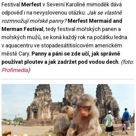
Festival
Merfest
v Severní Karolíně mimoděk dává
odpověď i na nevyslovenou otázku:
Jak se vlastně
rozmnožují mořské panny?
Merfest Mermaid and
Merman Festival
, tedy festival mořských panen a
mořských mužů, se koná každý rok na počátku ledna
v aquacentru ve stopadesátitisícovém americkém
městě Cary.
Panny a páni se zde učí, jak správně
používat ploutev a jak zadržet pod vodou dech
.
(foto:
Profimedia
)