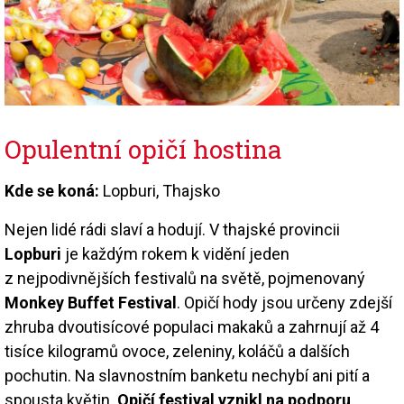
Opulentní opičí hostina
Kde se koná:
Lopburi, Thajsko
Nejen lidé rádi slaví a hodují. V thajské provincii
Lopburi
je každým rokem k vidění jeden
z nejpodivnějších festivalů na světě, pojmenovaný
Monkey Buffet Festival
. Opičí hody jsou určeny zdejší
zhruba dvoutisícové populaci makaků a zahrnují až 4
tisíce kilogramů ovoce, zeleniny, koláčů a dalších
pochutin. Na slavnostním banketu nechybí ani pití a
spousta květin.
Opičí festival vznikl na podporu