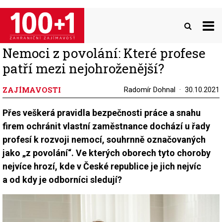
Přejít
k
hlavnímu
obsahu
Nemoci z povolání: Které profese
patří mezi nejohroženější?
ZAJÍMAVOSTI
Radomír Dohnal
30.10.2021
Přes veškerá pravidla bezpečnosti práce a snahu
firem ochránit vlastní zaměstnance dochází u řady
profesí k rozvoji nemocí, souhrnně označovaných
jako „z povolání“. Ve kterých oborech tyto choroby
nejvíce hrozí, kde v České republice je jich nejvíc
a od kdy je odborníci sledují?