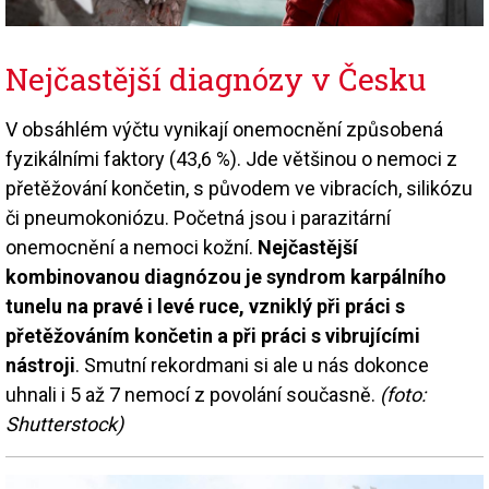
Nejčastější diagnózy v Česku
V obsáhlém výčtu vynikají onemocnění způsobená
fyzikálními faktory (43,6 %). Jde většinou o nemoci z
přetěžování končetin, s původem ve vibracích, silikózu
či pneumokoniózu. Početná jsou i parazitární
onemocnění a nemoci kožní.
Nejčastější
kombinovanou diagnózou je syndrom karpálního
tunelu na pravé i levé ruce, vzniklý při práci s
přetěžováním končetin a při práci s vibrujícími
nástroji
. Smutní rekordmani si ale u nás dokonce
uhnali i 5 až 7 nemocí z povolání současně.
(foto:
Shutterstock)