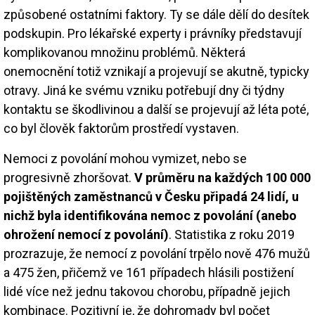
způsobené ostatními faktory. Ty se dále dělí do desítek
podskupin. Pro lékařské experty i právníky představují
komplikovanou množinu problémů. Některá
onemocnění totiž vznikají a projevují se akutně, typicky
otravy. Jiná ke svému vzniku potřebují dny či týdny
kontaktu se škodlivinou a další se projevují až léta poté,
co byl člověk faktorům prostředí vystaven.
Nemoci z povolání mohou vymizet, nebo se
progresivně zhoršovat.
V průměru na každých 100 000
pojištěných zaměstnanců v Česku připadá 24 lidí, u
nichž byla identifikována nemoc z povolání (anebo
ohrožení nemocí z povolání)
. Statistika z roku 2019
prozrazuje, že nemocí z povolání trpělo nově 476 mužů
a 475 žen, přičemž ve 161 případech hlásili postižení
lidé více než jednu takovou chorobu, případně jejich
kombinace. Pozitivní je, že dohromady byl počet