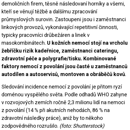
demoličních firem, těsně následovaní horníky a všemi,
kteří se věnují těžbě a dalšímu zpracování
průmyslových surovin. Zastoupeni jsou i zaměstnanci
linkových provozů, vykonávající repetitivní činnosti,
typicky pracovníci drůbežáren a linek v
masokombinátech.
U kožních nemocí stojí na vrcholu
žebříčku rizik kadeřnice, zaměstnanci cateringu,
zdravotní péče a polygrafie/tisku. Kombinované
faktory nemocí z povolání jsou časté u zaměstnanců
autodílen a autoservisů, montoven a obráběčů kovů
.
Sledování incidence nemocí z povolání je přitom ryzí
doménou vyspělého světa. Podle odhadů WHO zahyne
v rozvojových zemích ročně 2,3 milionu lidí na nemoci
z povolání (14 % při akutních nehodách, 86 % na
zdravotní následky práce), aniž by to někoho
zodpovědného rozrušilo.
(foto: Shutterstock)