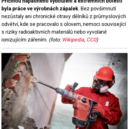
Příčinou nápadného vyboulení a extrémních bolestí
byla práce ve výrobnách zápalek
. Bez povšimnutí
nezůstaly ani chronické otravy dělníků z průmyslových
odvětví, kde se pracovalo s olovem, nemoci související
s riziky radioaktivních materiálů nebo vyvolané
ionizujícím zářením.
(foto:
Wikipedia
,
CC0
)