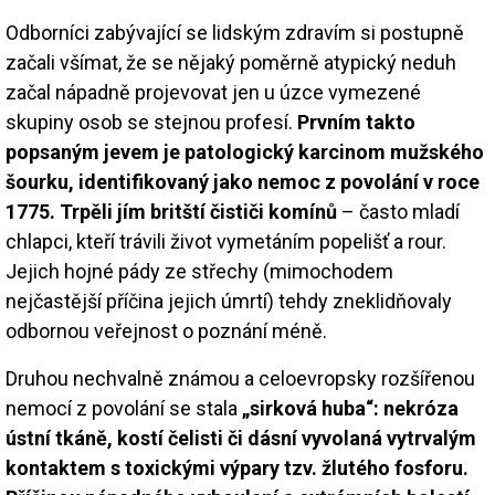
Odborníci zabývající se lidským zdravím si postupně
začali všímat, že se nějaký poměrně atypický neduh
začal nápadně projevovat jen u úzce vymezené
skupiny osob se stejnou profesí.
Prvním takto
popsaným jevem je patologický karcinom mužského
šourku, identifikovaný jako nemoc z povolání v roce
1775. Trpěli jím britští čističi komínů
– často mladí
chlapci, kteří trávili život vymetáním popelišť a rour.
Jejich hojné pády ze střechy (mimochodem
nejčastější příčina jejich úmrtí) tehdy zneklidňovaly
odbornou veřejnost o poznání méně.
Druhou nechvalně známou a celoevropsky rozšířenou
nemocí z povolání se stala
„sirková huba“: nekróza
ústní tkáně, kostí čelisti či dásní vyvolaná vytrvalým
kontaktem s toxickými výpary tzv. žlutého fosforu.