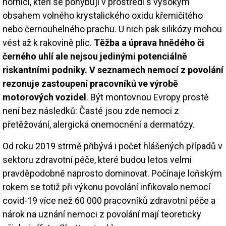
horníci, kteří se pohybují v prostředí s vysokým
obsahem volného krystalického oxidu křemičitého
nebo černouhelného prachu. U nich pak silikózy mohou
vést až k rakovině plic.
Těžba a úprava hnědého či
černého uhlí ale nejsou jedinými potenciálně
riskantními podniky. V seznamech nemocí z povolání
rezonuje zastoupení pracovníků ve výrobě
motorových vozidel
. Být montovnou Evropy prostě
není bez následků: Časté jsou zde nemoci z
přetěžování, alergická onemocnění a dermatózy.
Od roku 2019 strmě přibývá i počet hlášených případů v
sektoru zdravotní péče, které budou letos velmi
pravděpodobně naprosto dominovat. Počínaje loňským
rokem se totiž při výkonu povolání infikovalo nemocí
covid-19 více než 60 000 pracovníků zdravotní péče a
nárok na uznání nemoci z povolání mají teoreticky