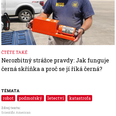
ČTĚTE TAKÉ
Nerozbitný strážce pravdy: Jak funguje
černá skříňka a proč se jí říká černá?
TÉMATA
robot
podmořský
letectví
katastrofa
Zdroj textu:
Scientific American