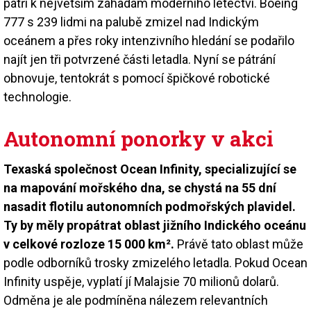
patří k největším záhadám moderního letectví. Boeing
777 s 239 lidmi na palubě zmizel nad Indickým
oceánem a přes roky intenzivního hledání se podařilo
najít jen tři potvrzené části letadla. Nyní se pátrání
obnovuje, tentokrát s pomocí špičkové robotické
technologie.
Autonomní ponorky v akci
Texaská společnost Ocean Infinity, specializující se
na mapování mořského dna, se chystá na 55 dní
nasadit flotilu autonomních podmořských plavidel.
Ty by měly propátrat oblast jižního Indického oceánu
v celkové rozloze 15 000 km².
Právě tato oblast může
podle odborníků trosky zmizelého letadla. Pokud Ocean
Infinity uspěje, vyplatí jí Malajsie 70 milionů dolarů.
Odměna je ale podmíněna nálezem relevantních