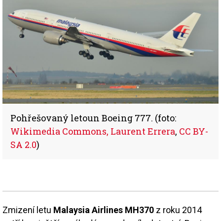
Pohřešovaný letoun Boeing 777. (foto:
Wikimedia Commons, Laurent Errera
,
CC BY-
SA 2.0
)
Zmizení letu
Malaysia Airlines MH370
z roku 2014