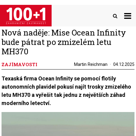
Přejít
k
hlavnímu
obsahu
Nová naděje: Mise Ocean Infinity
bude pátrat po zmizelém letu
MH370
ZAJÍMAVOSTI
Martin Reichman
04.12.2025
Texaská firma Ocean Infinity se pomocí flotily
autonomních plavidel pokusí najít trosky zmizelého
letu MH370 a vyřešit tak jednu z největších záhad
moderního letectví.