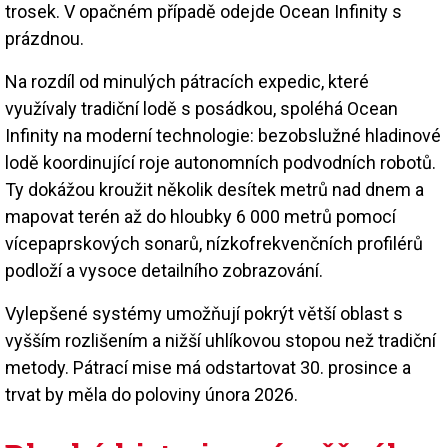
trosek. V opačném případě odejde Ocean Infinity s
prázdnou.
Na rozdíl od minulých pátracích expedic, které
využívaly tradiční lodě s posádkou, spoléhá Ocean
Infinity na moderní technologie: bezobslužné hladinové
lodě koordinující roje autonomních podvodních robotů.
Ty dokážou kroužit několik desítek metrů nad dnem a
mapovat terén až do hloubky 6 000 metrů pomocí
vícepaprskových sonarů, nízkofrekvenčních profilérů
podloží a vysoce detailního zobrazování.
Vylepšené systémy umožňují pokrýt větší oblast s
vyšším rozlišením a nižší uhlíkovou stopou než tradiční
metody. Pátrací mise má odstartovat 30. prosince a
trvat by měla do poloviny února 2026.