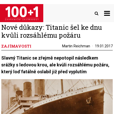
Přejít
k
hlavnímu
obsahu
Nové důkazy: Titanic šel ke dnu
kvůli rozsáhlému požáru
ZAJÍMAVOSTI
Martin Reichman
19.01.2017
Slavný Titanic se zřejmě nepotopil následkem
srážky s ledovou krou, ale kvůli rozsáhlému požáru,
který loď fatálně oslabil již před vyplutím