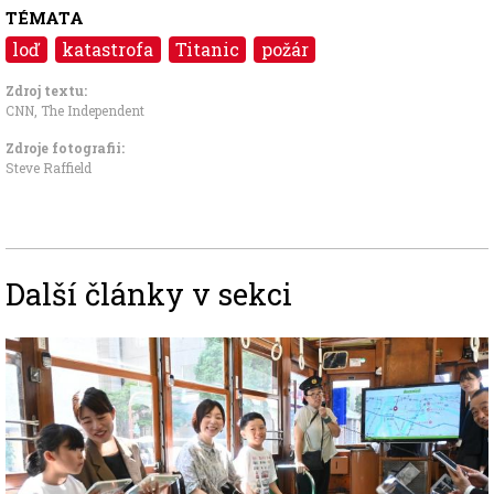
TÉMATA
loď
katastrofa
Titanic
požár
Zdroj textu:
CNN, The Independent
Zdroje fotografii:
Steve Raffield
Další články v sekci
Image