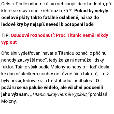
Celsia. Podle odborníků na metalurgii jde o hodnotu, při
které se stává ocel křehčí až o 75 %.
Pokud by nebyly
ocelové pláty takto fatálně oslabené, náraz do
ledové kry by nejspíš nevedl k potopení lodě
.
TIP:
Osudové rozhodnutí: Proč Titanic neměl nikdy
vyplout
Oficiální vyšetřování havárie Titanicu označilo příčinu
nehody za „vyšší moc“, tedy že za ni nemůže lidský
faktor. Tak to však podle Molonyho nebylo – loď klesla
ke dnu následkem souhry nejrůznějších faktorů, jimiž
byly požár, ledová kra a trestuhodná nedbalost.
O
požáru se na palubě vědělo, ale všichni podcenili
jeho význam.
„Titanic nikdy neměl vyplout,“
prohlásil
Molony.