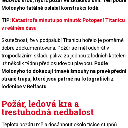
ledovou krou, nýbrž požár ve skladišti uhlí. Ten podle
Molonyho fatálně oslabil konstrukci lodě
.
TIP:
Katastrofa minutu po minutě: Potopení Titanicu
v reálném času
Skutečnost, že v podpalubí Titanicu hořelo je poměrně
dobře zdokumentovaná. Požár se měl odehrát v
trojpodlažním skladu paliva za jednou z lodních kotelen
už několik týdnů před osudovou plavbou.
Podle
Molonyho to dokazují tmavé šmouhy na pravé přední
straně trupu, které jsou patrné na fotografiích z
loděnice v Belfastu
.
Požár, ledová kra a
trestuhodná nedbalost
Teplota požáru měla dosáhnout okolo tisíce stupňů