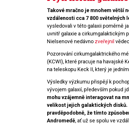
Takové mračno je mnohem větší než
vzdálenosti cca 7 800 světelných l
vysledovali v této galaxii poměrně
uvnitř galaxie a cirkumgalaktickým
Nielsenové nedávno
zveřejnil
vědec
Pozorování cirkumgalaktrického mé
(KCWI), které pracuje na havajské K
na teleskopu Keck II, který je jedním
Výsledky výzkumu přispějí k pochop
vývojem galaxií, především pokud jde
mohu vzájemně interagovat na mno
velikost jejich galaktických disků
pravděpodobně, že tímto způsobem 
Andromedě
, ať už se spolu ve vzdá