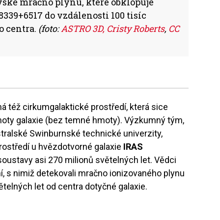
ské mračno plynu, které obklopuje
339+6517 do vzdálenosti 100 tisíc
o centra.
(foto:
ASTRO 3D, Cristy Roberts
,
CC
ná též cirkumgalaktické prostředí, která sice
moty galaxie (bez temné hmoty). Výzkumný tým,
tralské Swinburnské technické univerzity,
rostředí u hvězdotvorné galaxie
IRAS
soustavy asi 270 milionů světelných let. Vědci
í, s nimiž detekovali mračno ionizovaného plynu
větelných let od centra dotyčné galaxie.