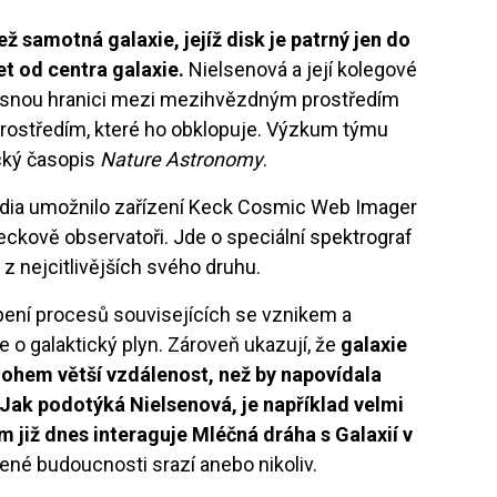
 samotná galaxie, jejíž disk je patrný jen do
et od centra galaxie.
Nielsenová a její kolegové
 jasnou hranici mezi mezihvězdným prostředím
 prostředím, které ho obklopuje. Výzkum týmu
ký časopis
Nature Astronomy
.
dia umožnilo zařízení Keck Cosmic Web Imager
eckově observatoři. Jde o speciální spektrograf
 z nejcitlivějších svého druhu.
ení procesů souvisejících se vznikem a
 o galaktický plyn. Zároveň ukazují, že
galaxie
hem větší vzdálenost, než by napovídala
. Jak podotýká Nielsenová, je například velmi
již dnes interaguje Mléčná dráha s Galaxií v
lené budoucnosti srazí anebo nikoliv.