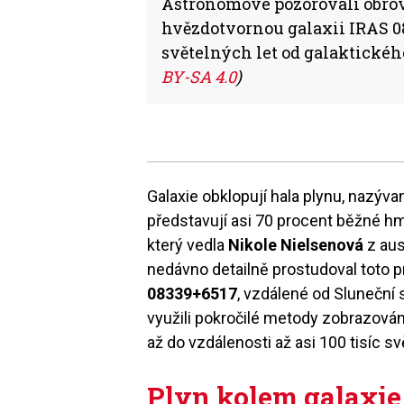
Astronomové pozorovali obrov
hvězdotvornou galaxii IRAS 08
světelných let od galaktickéh
BY-SA 4.0
)
Galaxie obklopují hala plynu, nazýva
představují asi 70 procent běžné h
který vedla
Nikole Nielsenová
z aus
nedávno detailně prostudoval toto p
08339+6517
, vzdálené od Sluneční 
využili pokročilé metody zobrazován
až do vzdálenosti až asi 100 tisíc s
Plyn kolem galaxie