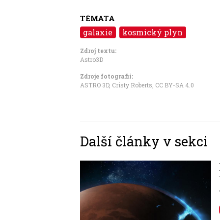
TÉMATA
galaxie
kosmický plyn
Zdroj textu:
Astro3D
Zdroje fotografii:
ASTRO 3D, Cristy Roberts
,
CC BY-SA 4.0
Další články v sekci
Image