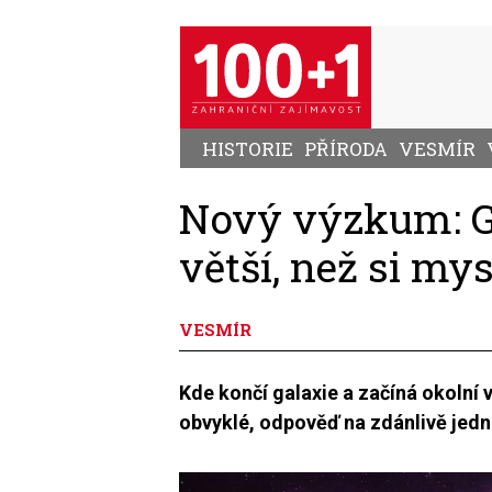
Přejít
k
hlavnímu
obsahu
HISTORIE
PŘÍRODA
VESMÍR
Nový výzkum: G
větší, než si my
VESMÍR
Kde končí galaxie a začíná okolní
obvyklé, odpověď na zdánlivě jed