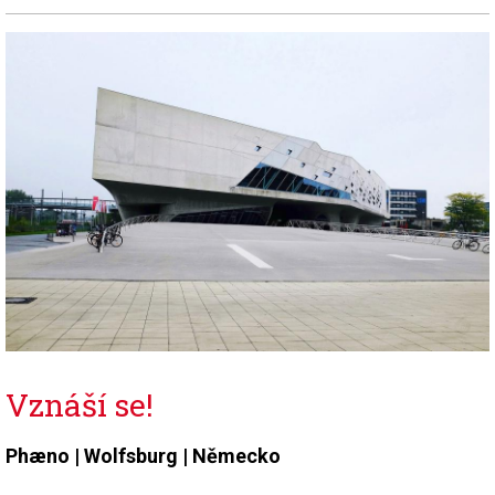
Vznáší se!
Phæno |
Wolfsburg |
Německo