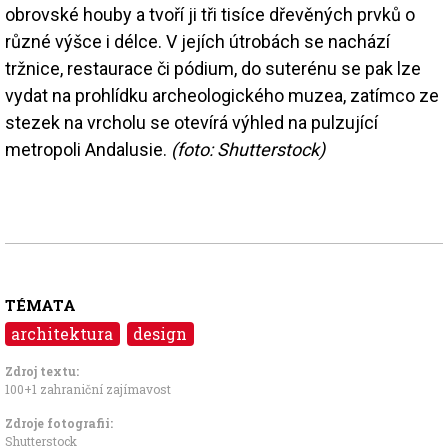
obrovské houby a tvoří ji tři tisíce dřevěných prvků o
různé výšce i délce. V jejích útrobách se nachází
tržnice, restaurace či pódium, do suterénu se pak lze
vydat na prohlídku archeologického muzea, zatímco ze
stezek na vrcholu se otevírá výhled na pulzující
metropoli Andalusie.
(foto: Shutterstock)
TÉMATA
architektura
design
Zdroj textu:
100+1 zahraniční zajímavost
Zdroje fotografii:
Shutterstock