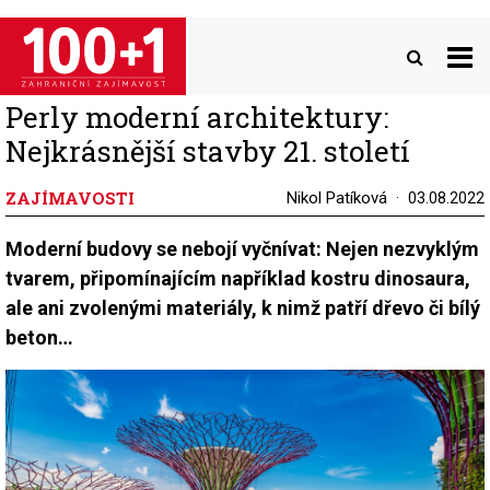
Přejít
k
hlavnímu
obsahu
Perly moderní architektury:
Nejkrásnější stavby 21. století
ZAJÍMAVOSTI
Nikol Patíková
03.08.2022
Moderní budovy se nebojí vyčnívat: Nejen nezvyklým
tvarem, připomínajícím například kostru dinosaura,
ale ani zvolenými materiály, k nimž patří dřevo či bílý
beton…