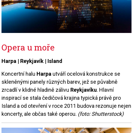
Opera u moře
Harpa |
Reykjavík |
Island
Koncertní halu
Harpa
utváří ocelová konstrukce se
skleněnými panely různých barev, jež se půvabně
zrcadlí v klidné hladině zálivu
Reykjavíku
. Hlavní
inspirací se stala čedičová krajina typická právě pro
Island a od otevření v roce 2011 budova rezonuje nejen
koncerty, ale občas také operou.
(foto: Shutterstock)