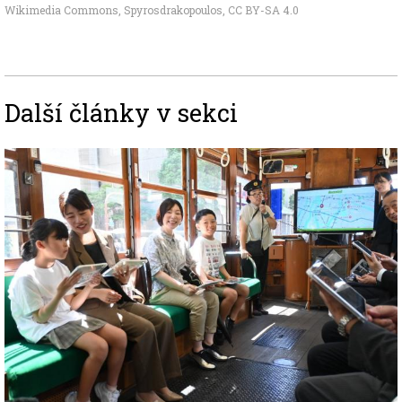
Wikimedia Commons, Spyrosdrakopoulos
,
CC BY-SA 4.0
Další články v sekci
Image