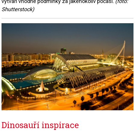
vytváří vhodné podmínky za jakéhokoliv počasí.
(foto:
Shutterstock)
Dinosauří inspirace