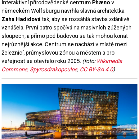
Interaktivní přírodovědecké centrum
Phæno
v
německém Wolfsburgu navrhla slavná architektka
Zaha Hadidová
tak, aby se rozsáhlá stavba zdánlivě
vznášela. První patro spočívá na masivních zúžených
sloupech, a přímo pod budovou se tak mohou konat
nejrůznější akce. Centrum se nachází v místě mezi
železnicí, průmyslovou zónou a městem a pro
veřejnost se otevřelo roku 2005.
(foto:
Wikimedia
Commons, Spyrosdrakopoulos
,
CC BY-SA 4.0
)